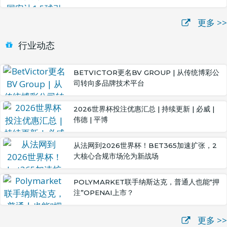
更多 >>
行业动态
BETVICTOR更名BV GROUP | 从传统博彩公
司转向多品牌技术平台
2026世界杯投注优惠汇总 | 持续更新 | 必威 |
伟德 | 平博
从法网到2026世界杯！BET365加速扩张，2
大核心合规市场沦为新战场
POLYMARKET联手纳斯达克，普通人也能“押
注”OPENAI上市？
更多 >>