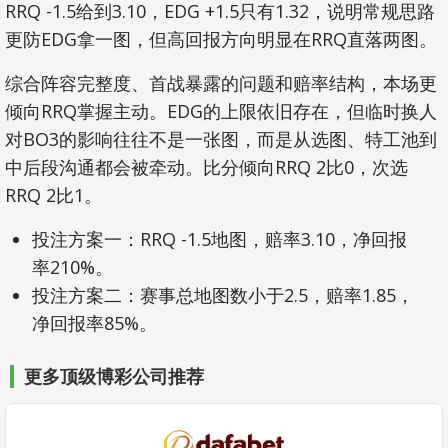
RRQ -1.5给到3.10，EDG +1.5只有1.32，说明常规思路
更防EDG拿一图，但高回报方向明显在RRQ直落两图。
综合阵容完整度、首战暴露的问题和赔率结构，本场更
倾向RRQ掌握主动。EDG的上限依旧存在，但临时换人
对BO3的影响往往不是一张图，而是从选图、特工池到
中后段沟通都会被牵动。比分倾向RRQ 2比0，次选
RRQ 2比1。
投注方案一：RRQ -1.5地图，赔率3.10，净回报
率210%。
投注方案二：赛事总地图数小于2.5，赔率1.85，
净回报率85%。
更多顶级博彩公司推荐