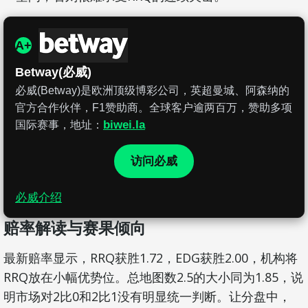
A+
Betway(必威)
必威(Betway)是欧洲顶级博彩公司，英超曼城、阿森纳的
官方合作伙伴，F1赞助商。全球客户逾两百万，赞助多项
biwei.la
国际赛事，地址：
访问必威
必威介绍
赔率解读与赛果倾向
最新赔率显示，RRQ获胜1.72，EDG获胜2.00，机构将
RRQ放在小幅优势位。总地图数2.5的大小同为1.85，说
明市场对2比0和2比1没有明显统一判断。让分盘中，