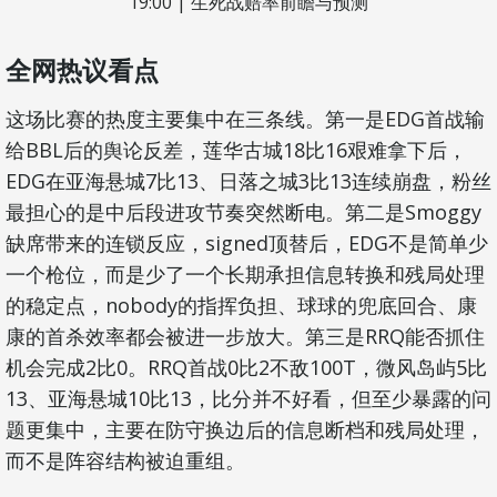
19:00 | 生死战赔率前瞻与预测
全网热议看点
这场比赛的热度主要集中在三条线。第一是EDG首战输
给BBL后的舆论反差，莲华古城18比16艰难拿下后，
EDG在亚海悬城7比13、日落之城3比13连续崩盘，粉丝
最担心的是中后段进攻节奏突然断电。第二是Smoggy
缺席带来的连锁反应，signed顶替后，EDG不是简单少
一个枪位，而是少了一个长期承担信息转换和残局处理
的稳定点，nobody的指挥负担、球球的兜底回合、康
康的首杀效率都会被进一步放大。第三是RRQ能否抓住
机会完成2比0。RRQ首战0比2不敌100T，微风岛屿5比
13、亚海悬城10比13，比分并不好看，但至少暴露的问
题更集中，主要在防守换边后的信息断档和残局处理，
而不是阵容结构被迫重组。