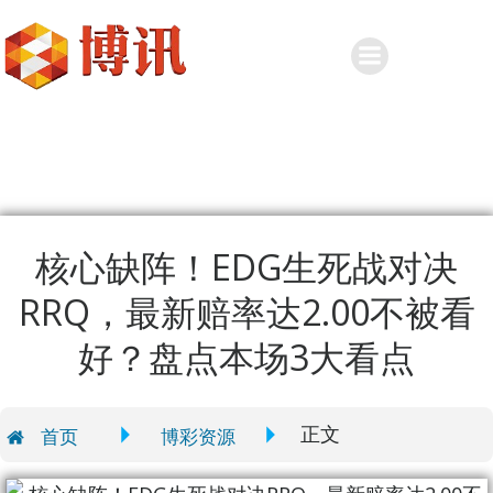
Skip
to
content
核心缺阵！EDG生死战对决
RRQ，最新赔率达2.00不被看
好？盘点本场3大看点
正文
首页
博彩资源