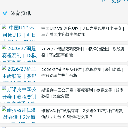
更多 >>
体育资讯
中国U17 VS 河床U17 | 明日之星冠军杯半决赛 |
三连胜国少迎战南美劲旅
2026/27葡超赛程赛制 | 18队争冠版图 | 欧战资
格 | 夺冠赔率前瞻
2026/27荷兰甲级联赛 | 赛程赛制 | 豪门名单 |
夺冠赔率与热门分析
斯诺克中国公开赛 | 赛程赛制 | 参赛选手 | 赔率
数据 | 奖金分配
维拉VS拜仁激战香港！2次遭0-1零封拜仁迎复
仇战，让分-0.5赔率怎么看？