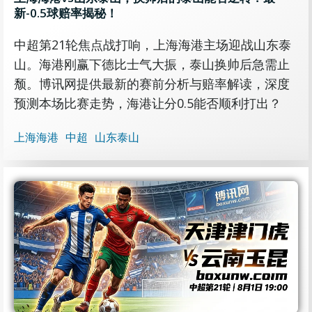
新-0.5球赔率揭秘！
中超第21轮焦点战打响，上海海港主场迎战山东泰
山。海港刚赢下德比士气大振，泰山换帅后急需止
颓。博讯网提供最新的赛前分析与赔率解读，深度
预测本场比赛走势，海港让分0.5能否顺利打出？
上海海港
中超
山东泰山