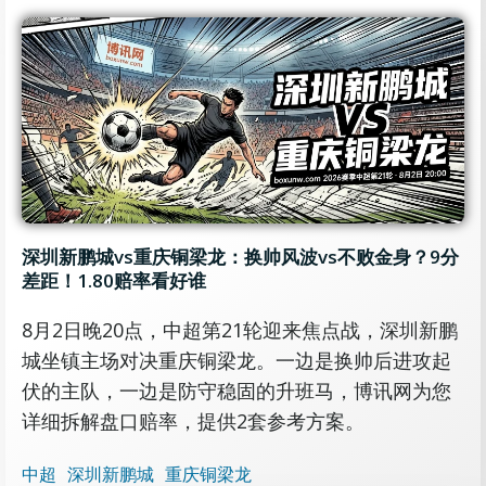
深圳新鹏城vs重庆铜梁龙：换帅风波vs不败金身？9分
差距！1.80赔率看好谁
8月2日晚20点，中超第21轮迎来焦点战，深圳新鹏
城坐镇主场对决重庆铜梁龙。一边是换帅后进攻起
伏的主队，一边是防守稳固的升班马，博讯网为您
详细拆解盘口赔率，提供2套参考方案。
中超
深圳新鹏城
重庆铜梁龙