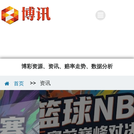
Skip
to
content
博彩资源、资讯、赔率走势、数据分析
>>
资讯
首页