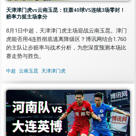
天津津门虎vs云南玉昆：狂轰40球VS连续3场零封！
赔率力挺主场拿分
8月1日中超，天津津门虎主场迎战云南玉昆。津门
虎能否用4连胜彻底逃离降级区？博讯网结合1.760
的主队让步赔率与战术分析，为您深度预测本场比
赛走势与胜负。
中超
云南玉昆
天津津门虎