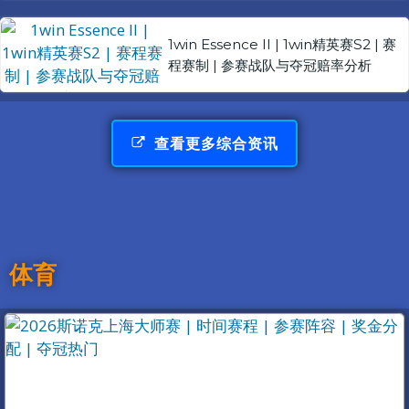
1win Essence II | 1win精英赛S2 | 赛
程赛制 | 参赛战队与夺冠赔率分析
查看更多综合资讯
体育