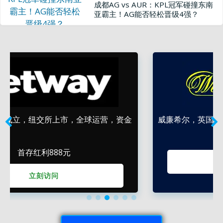
成都AG vs AUR：KPL冠军碰撞东南
亚霸主！AG能否轻松晋级4强？
威廉希尔，英国博彩三巨头之一，稳健，安全
体育红利800+抽奖
立刻访问