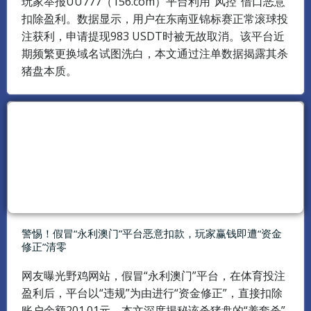
玩家举报UU777（156.com）平台利用“风控”借口恶意
扣除盈利。数据显示，用户在东南亚锦标赛正常滚球投
注获利，申请提现983 USDT时被无故取消。该平台近
期频繁更换域名试图洗白，本文通过注单数据揭露其杀
猪盘本质。
警惕！假冒“永利澳门”平台恶意扣款，玩家赢钱即遭“资金
修正”清零
网友曝光野鸡网站，假冒“永利澳门”平台，在体育投注
盈利后，平台以“违规”为由进行“资金修正”，直接扣除
账户余额201.01元。本文深度揭秘该杀猪盘的“养套杀”