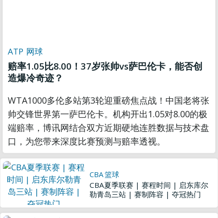
ATP
网球
赔率1.05比8.00！37岁张帅vs萨巴伦卡，能否创
造爆冷奇迹？
WTA1000多伦多站第3轮迎重磅焦点战！中国老将张
帅交锋世界第一萨巴伦卡。机构开出1.05对8.00的极
端赔率，博讯网结合双方近期硬地连胜数据与技术盘
口，为您带来深度比赛预测与赔率透视。
CBA
篮球
CBA夏季联赛 | 赛程时间 | 启东库尔
勒青岛三站 | 赛制阵容 | 夺冠热门