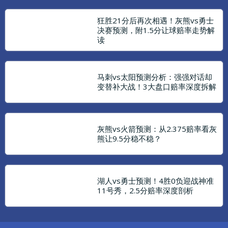
狂胜21分后再次相遇！灰熊vs勇士
决赛预测，附1.5分让球赔率走势解
读
马刺vs太阳预测分析：强强对话却
变替补大战！3大盘口赔率深度拆解
灰熊vs火箭预测：从2.375赔率看灰
熊让9.5分稳不稳？
湖人vs勇士预测！4胜0负迎战神准
11号秀，2.5分赔率深度剖析