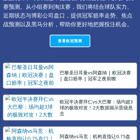
赛预测。从小组赛到淘汰赛，我们将结合球队实力、
近期状态与博彩公司盘口，提供冠军赔率走势、焦点
战预测以及黑马分析，帮助你更好地把握投注机会。
查看欧冠预测
巴黎圣日耳曼vs阿森纳 | 欧冠决赛
| 盘口赔率 | 冠军之夜前瞻
欧冠半决赛拜仁vs大巴黎：场均超3
球的极致对攻！2大数据揭示晋级悬
念
阿森纳vs马竞：机构直指让0.75盘