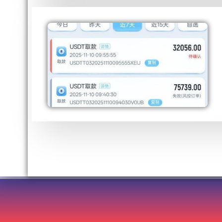
Posts
navigation