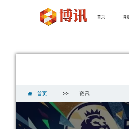
Skip
to
首页
博
content
首页
>>
资讯