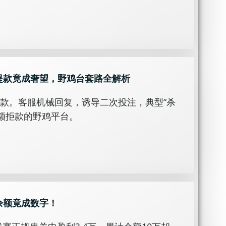
元提款竟成奢望，野鸡台套路全解析
挠提款。客服机械回复，诱导二次投注，典型“杀
额拒款的野鸡平台。
余额竟成数字！