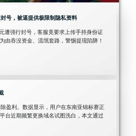
万遭封号，被逼提供极限制隐私资料
48元遭强行封号，客服竟要求上传手持身份证
”为由吞没资金、流氓套路，警惕提现陷阱！
截
恶意扣除盈利。数据显示，用户在东南亚锦标赛正
。该平台近期频繁更换域名试图洗白，本文通过