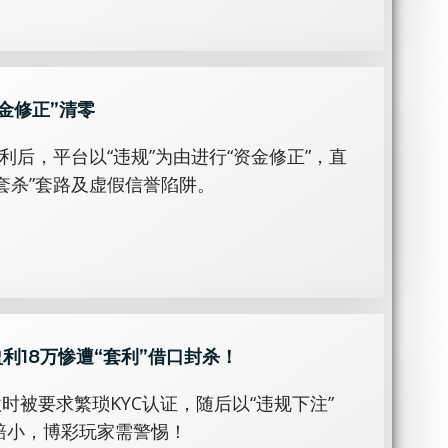
金修正”清零
利后，平台以“违规”为由进行“资金修正”，直
养套杀”套路及虚假信誉陷阱。
利18万惨遭“套利”借口封杀！
提款时被要求繁琐KYC认证，随后以“违规下注”
赔小，博彩玩家需警惕！