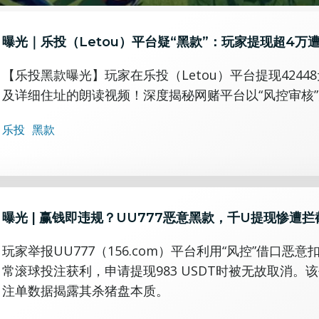
曝光｜乐投（Letou）平台疑“黑款”：玩家提现超4
【乐投黑款曝光】玩家在乐投（Letou）平台提现424
及详细住址的朗读视频！深度揭秘网赌平台以“风控审核
乐投
黑款
曝光 | 赢钱即违规？UU777恶意黑款，千U提现惨遭拦
玩家举报UU777（156.com）平台利用“风控”借口
常滚球投注获利，申请提现983 USDT时被无故取消
注单数据揭露其杀猪盘本质。