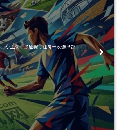
冲与对位。给出更清晰的下注思路与分