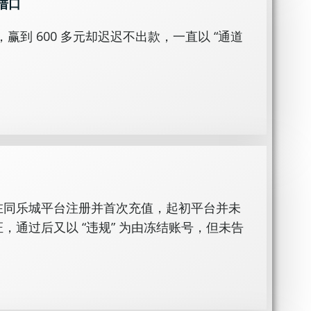
为借口
球，赢到 600 多元却迟迟不出款，一直以 “通道
在同乐城平台注册并首次充值，起初平台并未
通过后又以 “违规” 为由冻结账号，但未告