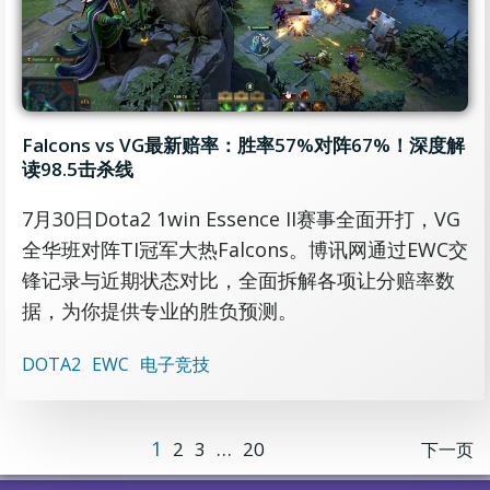
Falcons vs VG最新赔率：胜率57%对阵67%！深度解
读98.5击杀线
7月30日Dota2 1win Essence II赛事全面开打，VG
全华班对阵TI冠军大热Falcons。博讯网通过EWC交
锋记录与近期状态对比，全面拆解各项让分赔率数
据，为你提供专业的胜负预测。
DOTA2
EWC
电子竞技
Posts
Posts
Page
Page
Page
Page
1
…
2
3
20
下一页
navigation
naviga