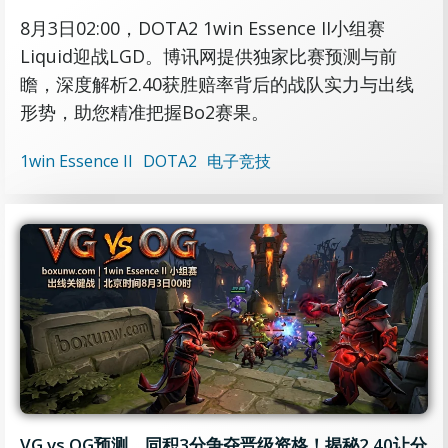
8月3日02:00，DOTA2 1win Essence II小组赛
Liquid迎战LGD。博讯网提供独家比赛预测与前
瞻，深度解析2.40获胜赔率背后的战队实力与出线
形势，助您精准把握Bo2赛果。
1win Essence II
DOTA2
电子竞技
VG vs OG预测，同积3分争夺晋级资格！揭秘2.40让分