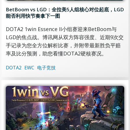
BetBoom vs LGD：全拉美5人组核心对位起底，LGD
能否利用快节奏拿下一图
DOTA2 1win Essence II小组赛迎来BetBoom与
LGD的焦点战。博讯网从双方阵容强度、近期9次交
手记录为您全方位解析比赛，并附带最新胜负平赔
率及比分预测，助您看懂DOTA2硬核赛况。
DOTA2
EWC
电子竞技