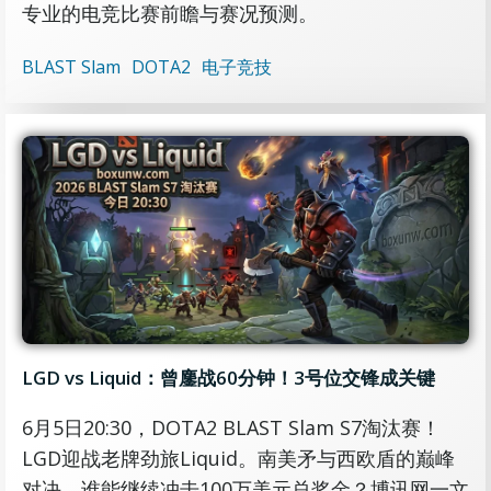
专业的电竞比赛前瞻与赛况预测。
BLAST Slam
DOTA2
电子竞技
LGD vs Liquid：曾鏖战60分钟！3号位交锋成关键
6月5日20:30，DOTA2 BLAST Slam S7淘汰赛！
LGD迎战老牌劲旅Liquid。南美矛与西欧盾的巅峰
对决，谁能继续冲击100万美元总奖金？博讯网一文