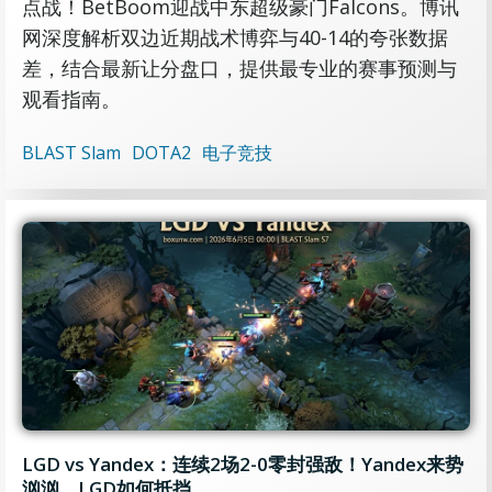
点战！BetBoom迎战中东超级豪门Falcons。博讯
网深度解析双边近期战术博弈与40-14的夸张数据
差，结合最新让分盘口，提供最专业的赛事预测与
观看指南。
BLAST Slam
DOTA2
电子竞技
LGD vs Yandex：连续2场2-0零封强敌！Yandex来势
汹汹，LGD如何抵挡