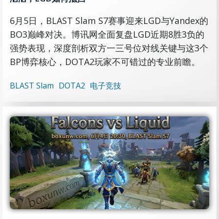
6月5日，BLAST Slam S7赛事迎来LGD与Yandex的
BO3巅峰对决。博讯网全面复盘LGD近期8胜3负的
强势表现，深度剖析双方一三号位对线关键与这3个
BP博弈核心，DOTA2玩家不可错过的专业前瞻。
BLAST Slam
DOTA2
电子竞技