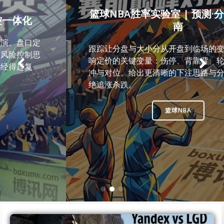
篮球NBA胜率实验室 | 预测·分析·投注指
南
跟踪让分盘与大小分从开盘到临场的变化，拆解影
响定价的关键变量：伤停、背靠背、轮换、节奏对
冲与对位。给出更清晰的下注思路与分仓框架，拒
绝追涨杀跌。
篮球NBA