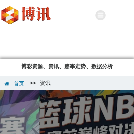
Skip
to
content
博彩资源、资讯、赔率走势、数据分析
>>
资讯
首页