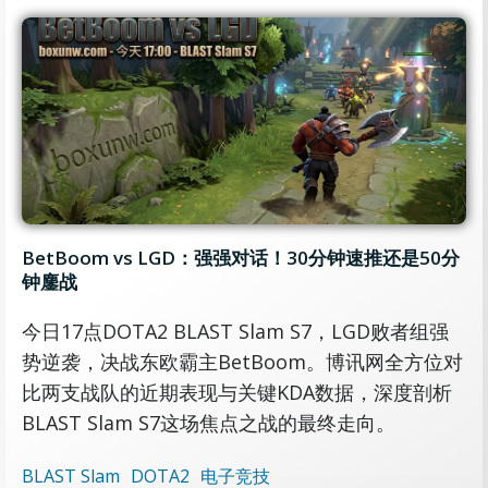
BetBoom vs LGD：强强对话！30分钟速推还是50分
钟鏖战
今日17点DOTA2 BLAST Slam S7，LGD败者组强
势逆袭，决战东欧霸主BetBoom。博讯网全方位对
比两支战队的近期表现与关键KDA数据，深度剖析
BLAST Slam S7这场焦点之战的最终走向。
BLAST Slam
DOTA2
电子竞技