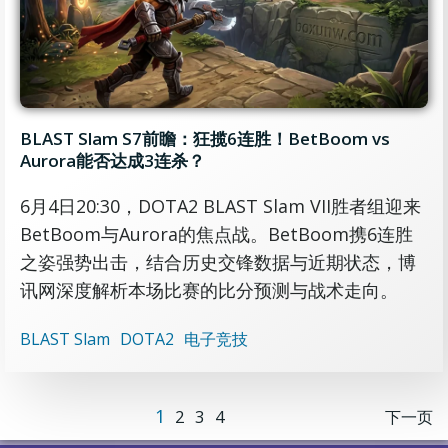
BLAST Slam S7前瞻：狂揽6连胜！BetBoom vs
Aurora能否达成3连杀？
6月4日20:30，DOTA2 BLAST Slam VII胜者组迎来
BetBoom与Aurora的焦点战。BetBoom携6连胜
之姿强势出击，结合历史交锋数据与近期状态，博
讯网深度解析本场比赛的比分预测与战术走向。
BLAST Slam
DOTA2
电子竞技
Posts
Posts
Page
Page
Page
Page
1
2
3
4
下一页
navigation
naviga