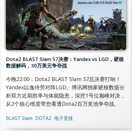
Dota2 BLAST Slam S7决赛：Yandex vs LGD，硬核
数据解码，30万美元争夺战
今晚22:00，Dota2 BLAST Slam S7总决赛打响！
Yandex以逸待劳对阵LGD。博讯网独家硬核数据分
析双方近期胜率与体能隐患，深挖1号位巅峰对决，
从2个核心维度带您看透Dota2百万奖池争夺战。
BLAST Slam
DOTA2
电子竞技