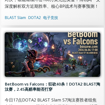
深度解析双方近期胜率、核心BP战术与赛事预测！
BLAST Slam
DOTA2
电子竞技
BetBoom vs Falcons：狂砍40杀！DOTA2 BLAST淘
汰赛，2.45高赔率能否打穿
今日17点DOTA2 BLAST Slam S7淘汰赛胜者组焦