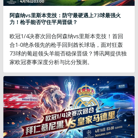
阿森纳vs里斯本竞技：防守最硬遇上73球最强火
力！枪手能否守住平局晋级？
欧冠1/4决赛次回合阿森纳vs里斯本竞技！首回
合1-0绝杀领先的枪手回到酋长球场，面对狂轰
73球的葡超领头羊能否稳保晋级？博讯网提供独
家欧冠赛事深度分析与比分预测。