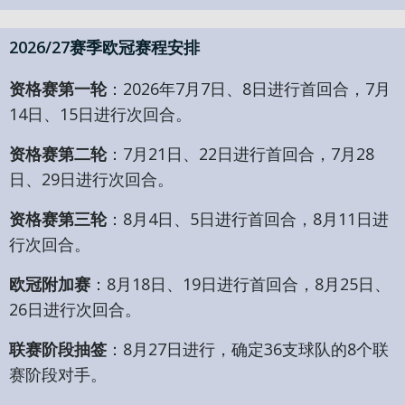
2026/27赛季欧冠赛程安排
资格赛第一轮
：2026年7月7日、8日进行首回合，7月
14日、15日进行次回合。
资格赛第二轮
：7月21日、22日进行首回合，7月28
日、29日进行次回合。
资格赛第三轮
：8月4日、5日进行首回合，8月11日进
行次回合。
欧冠附加赛
：8月18日、19日进行首回合，8月25日、
26日进行次回合。
联赛阶段抽签
：8月27日进行，确定36支球队的8个联
赛阶段对手。