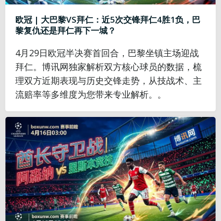
欧冠 | 大巴黎VS拜仁：近5次交锋拜仁4胜1负，巴
黎复仇还是拜仁再下一城？
4月29日欧冠半决赛首回合，巴黎坐镇主场迎战
拜仁。博讯网独家解析双方核心球员的数据，梳
理双方近期表现与历史交锋走势，从技战术、主
流赔率等多维度为您带来专业解析。。