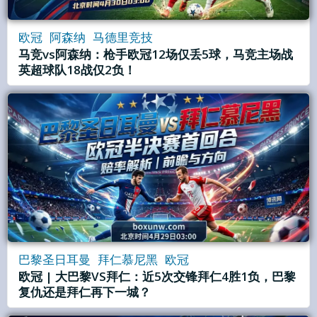
欧冠
阿森纳
马德里竞技
马竞vs阿森纳：枪手欧冠12场仅丢5球，马竞主场战
英超球队18战仅2负！
巴黎圣日耳曼
拜仁慕尼黑
欧冠
欧冠 | 大巴黎VS拜仁：近5次交锋拜仁4胜1负，巴黎
复仇还是拜仁再下一城？