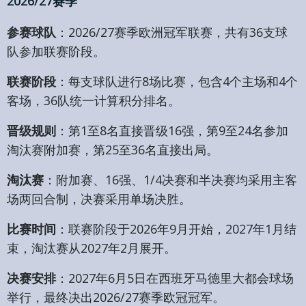
2026/27赛季
参赛球队
：2026/27赛季欧洲冠军联赛，共有36支球
队参加联赛阶段。
联赛阶段
：每支球队进行8场比赛，包含4个主场和4个
客场，36队统一计算积分排名。
晋级规则
：第1至8名直接晋级16强，第9至24名参加
淘汰赛附加赛，第25至36名直接出局。
淘汰赛
：附加赛、16强、1/4决赛和半决赛均采用主客
场两回合制，决赛采用单场决胜。
比赛时间
：联赛阶段于2026年9月开始，2027年1月结
束，淘汰赛从2027年2月展开。
决赛安排
：2027年6月5日在西班牙马德里大都会球场
举行，最终决出2026/27赛季欧冠冠军。