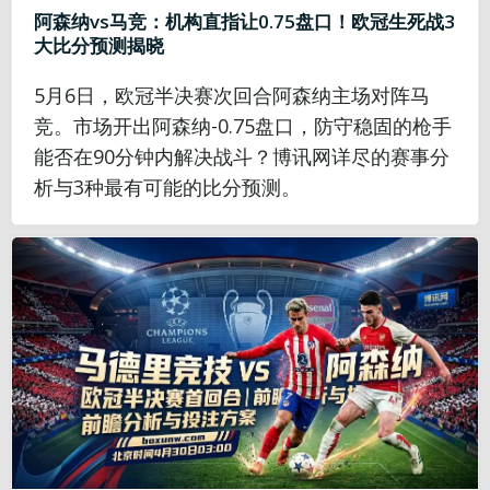
阿森纳vs马竞：机构直指让0.75盘口！欧冠生死战3
大比分预测揭晓
5月6日，欧冠半决赛次回合阿森纳主场对阵马
竞。市场开出阿森纳-0.75盘口，防守稳固的枪手
能否在90分钟内解决战斗？博讯网详尽的赛事分
析与3种最有可能的比分预测。