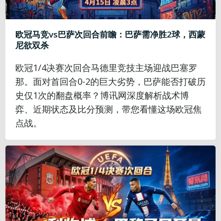
欧冠马竞vs巴萨次回合前瞻：巴萨需净胜2球，西蒙
尼欲双杀
欧冠1/4决赛次回合马德里竞技主场迎战巴塞罗
那。面对首回合0-2的巨大劣势，巴萨能否打破历
史仅1次的翻盘概率？博讯网深度解析战术博
弈、近期状态及比分预测，带您看懂这场欧冠焦
点战。