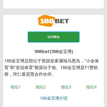
访问网站
188bet(188金宝博)
188金宝博总部位于英国皇家属地马恩岛，”小金体
育”和”皇冠体育”都源自于他。188金宝博是F1赞助
商，拜仁慕尼黑合作伙伴。
地址1
地址2
地址3
地址4
188金宝博介绍