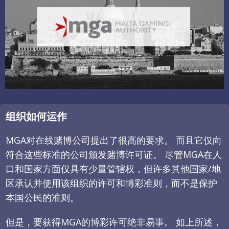
组织如何运作
MGA对在线赌博公司提出了很高的要求。 而且它仅向
符合这些标准的公司颁发赌博许可证。 尽管MGA在人
口和国家方面仅具有少量管辖权，但许多其他国家/地
区承认并使用该组织的许可和博彩准则，而不是保护
本国公民的准则。
但是，要获得MGA的博彩许可绝非易事。 如上所述，