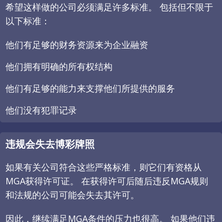
希望这样做的公司必须满足许多标准。 包括但不限于
以下标准：
他们有足够的财务资源来为企业融资
他们拥有明确的所有权结构
他们有足够的能力来支撑他们所提供的服务
他们没有犯罪记录
违规会失去博彩牌照
如果有关公司符合这些严格标准，则它们有资格从
MGA获得许可证。 在获得许可后随后违反MGA规则
和法规的公司可能会失去其许可。
因此，继续满足MGA条件的压力也很高。 如果他们违