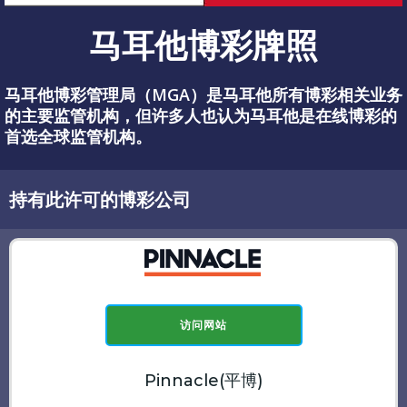
马耳他博彩牌照
马耳他博彩管理局（MGA）是马耳他所有博彩相关业务
的主要监管机构，但许多人也认为马耳他是在线博彩的
首选全球监管机构。
持有此许可的博彩公司
访问网站
Pinnacle(平博)