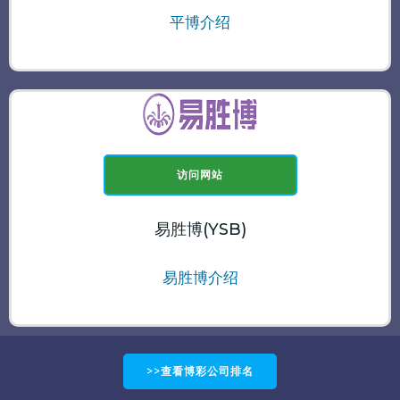
平博介绍
访问网站
易胜博(YSB)
易胜博介绍
>>查看博彩公司排名