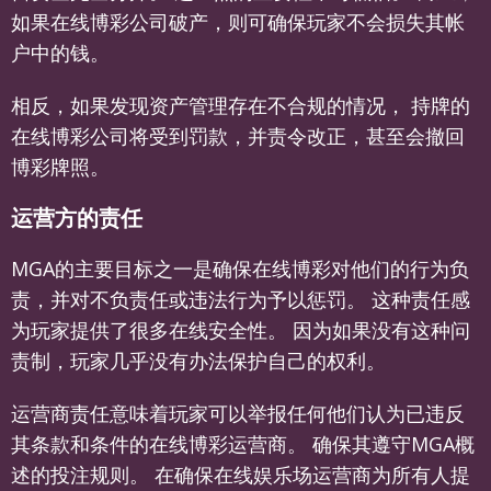
如果在线博彩公司破产，则可确保玩家不会损失其帐
户中的钱。
相反，如果发现资产管理存在不合规的情况， 持牌的
在线博彩公司将受到罚款，并责令改正，甚至会撤回
博彩牌照。
运营方的责任
MGA的主要目标之一是确保在线博彩对他们的行为负
责，并对不负责任或违法行为予以惩罚。 这种责任感
为玩家提供了很多在线安全性。 因为如果没有这种问
责制，玩家几乎没有办法保护自己的权利。
运营商责任意味着玩家可以举报任何他们认为已违反
其条款和条件的在线博彩运营商。 确保其遵守MGA概
述的投注规则。 在确保在线娱乐场运营商为所有人提