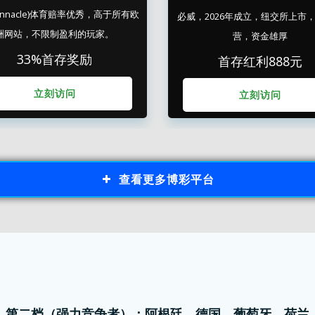
innacle)体育赔率优秀，高于所有欧
必威，2026年成立，纽交所上市
洲网站，不限制盈利的玩家。
营，资金雄厚
33%首存奖励
首存红利888元
立刻访问
立刻访问
查看更多博彩平台
第二档（强力竞争者）：阿根廷、德国、葡萄牙、荷兰