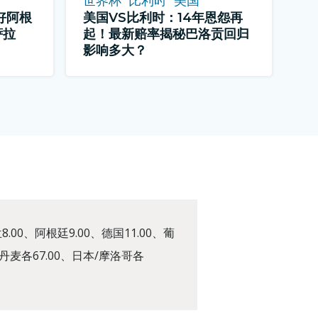
好阿根
美国VS比利时：14年恩怨再
萨拉
起！最新赔率揭秘巴洛贡回归
影响多大？
8.00、阿根廷9.00、德国11.00、葡
亚/丹麦各67.00、日本/摩洛哥各