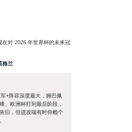
对 2026 年世界杯的未来冠
英格兰
2亚军+阵容深度最大，姆巴佩
峰。欧洲杯打到最后阶段，
依旧，但进攻端有时仰赖个
。