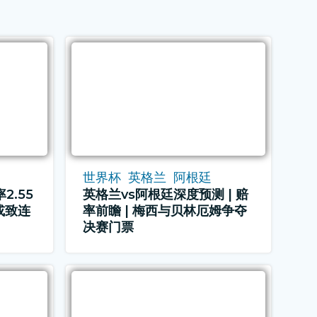
世界杯
英格兰
阿根廷
2.55
英格兰vs阿根廷深度预测 | 赔
或致连
率前瞻 | 梅西与贝林厄姆争夺
决赛门票