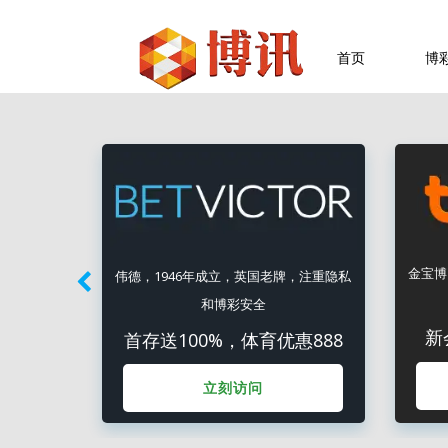
Skip
to
首页
博
content
金宝博
伟德，1946年成立，英国老牌，注重隐私
和博彩安全
新
首存送100%，体育优惠888
立刻访问