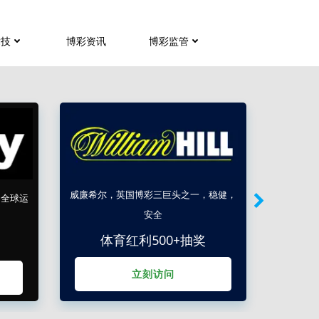
竞技
博彩资讯
博彩监管
威廉希尔，英国博彩三巨头之一，稳健，
2007
，全球运
安全
体育红利500+抽奖
首存
立刻访问