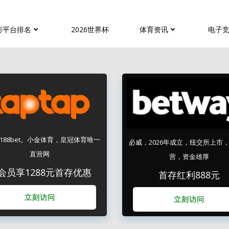
彩平台排名
2026世界杯
体育资讯
电子
188bet。小金体育，皇冠体育唯一
必威，2026年成立，纽交所上市
直营网
营，资金雄厚
会员享1288元首存优惠
首存红利888元
立刻访问
立刻访问