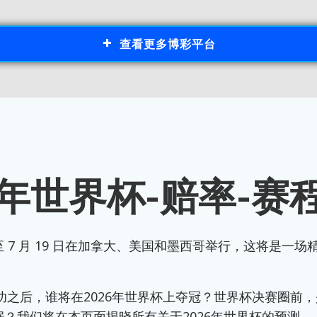
查看更多博彩平台
6年世界杯-赔率-赛
月 11 日至 7 月 19 日在加拿大、美国和墨西哥举行，这
成功之后，谁将在2026年世界杯上夺冠？世界杯决赛圈前
？我们将在本页面揭晓所有关于2026年世界杯的预测。