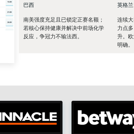
巴西
英格兰
南美强度充足且已锁定正赛名额；
连续大
若核心保持健康并解决中前场化学
力点多
反应，争冠力不输法西。
升。欧
明确。