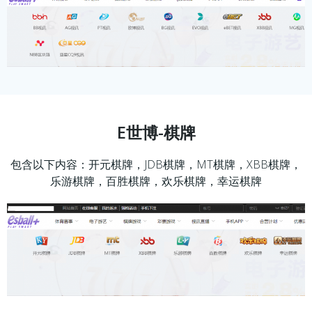
E世博-棋牌
包含以下内容：开元棋牌，JDB棋牌，MT棋牌，XBB棋牌，
乐游棋牌，百胜棋牌，欢乐棋牌，幸运棋牌