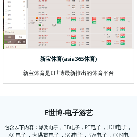
新宝体育(asia365体育)
新宝体育是E世博最新推出的体育平台
E世博-电子游艺
电子，JDB电子，
包含以下内容：爆奖电子，BB电子，PT
AG电子，大满贯电子，SG电子，SW电子，CQ9电