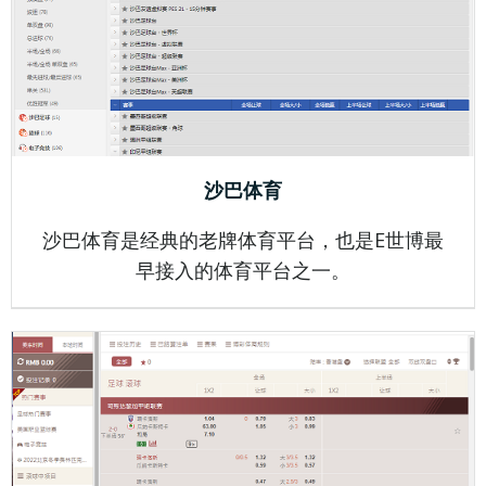
沙巴体育
沙巴体育是经典的老牌体育平台，也是E世博最
早接入的体育平台之一。