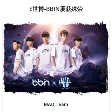
E世博-BBIN屡获殊荣
MAD Team