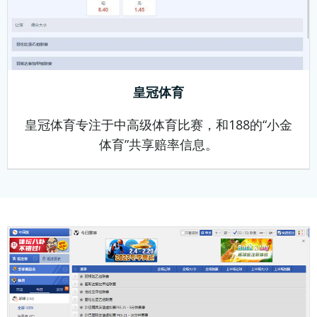
皇冠体育
皇冠体育专注于中高级体育比赛，和188的“小金
体育”共享赔率信息。