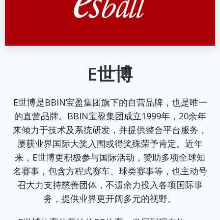
E世博
E世博是BBIN宝盈集团旗下的自营品牌，也是唯一
的直营品牌。BBIN宝盈集团成立1999年，20余年
来倾力于技术及系统研发，并提供整合平台服务，
屡获业界国际大奖入围或得奖殊荣予肯定。近年
来，E世博更积极参与国际活动，赞助多项全球知
名赛事，包含方程式赛车、球类赛事等，也主动号
召大力支持慈善团体，不遗余力投入各项国际事
务，提供业界更开阔多元的视野。