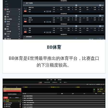
BB体育
BB体育是E世博最早推出的体育平台，比赛盘口
的下注额度较高。