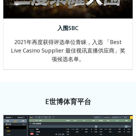
入围SBC
2021年再度获得评选单位青睐，入选 「Best
Live Casino Supplier 最佳视讯直播供应商」奖
项候选名单。
E世博体育平台