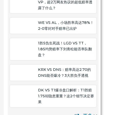
VP，超2万网友热议的超低赔率透
露了什么？
WE VS AL，小场胜率高达78%！
2-0零封对手赔率已出炉
1胜5负生死战！LGD VS TT，
1.85均势赔率下刘青松能否率队翻
盘？
KRX VS DNS：赔率高达2.70的
DNS能否爆冷？3大胜负手透视
DK VS T1爆冷盘口解析：T1胜赔
1.75却隐患重重？这2个细节决定赛
果