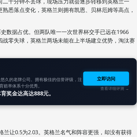
前二十分钟不丢球，现场压力就会逐步转移到英格兰一
更熟悉落点变化，英格兰则拥有凯恩、贝林厄姆等高点，
历史数据占优。但两队唯一一次世界杯交手已远在1966
四战零失球，英格兰两场未能在上半场建立优势，淘汰赛
。
立即访问
史最悠久的老牌公司。拥有极佳的信誉评级，注
育赔率体系十分优秀。
查看详细评测 →
体育奖金达高达888元。
英格兰让0.5为2.03。英格兰名气和阵容更强，却没有获得