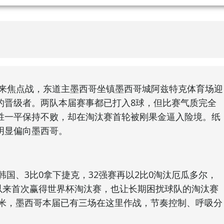
8决赛迎来焦点战，东道主墨西哥坐镇墨西哥城阿兹特克体育场迎
的晋级者。两队本届赛事都已打入8球，但比赛气质完全
胜一平保持不败，却在淘汰赛首轮被刚果金逼入险境。纸
明显偏向墨西哥。
韩国、3比0拿下捷克，32强赛再以2比0淘汰厄瓜多尔，
年以来首次赢得世界杯淘汰赛，也让长期困扰球队的淘汰赛
0米，墨西哥本届已有三场在这里作战，节奏控制、呼吸分