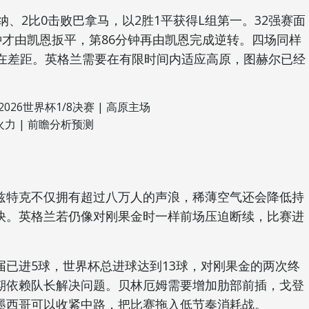
纳、2比0击败巴拿马，以2胜1平获得L组第一。32强赛面
钟才由凯恩扳平，第86分钟再由凯恩完成逆转。四场同样
存在差距。英格兰需要在有限时间内适应高原，图赫尔已经
 2026世界杯1/8决赛 | 高原主场
力 | 前瞻分析预测
兹特克不仅拥有超过八万人的声浪，稀薄空气还会降低持
快。英格兰若仍像对刚果金时一样前场压迫断续，比赛进
已进5球，世界杯总进球达到13球，对刚果金的两次终
期依赖队长解决问题。贝林厄姆需要增加肋部前插，戈登
墨西哥可以收紧中路，把比赛拖入低节奏消耗战。