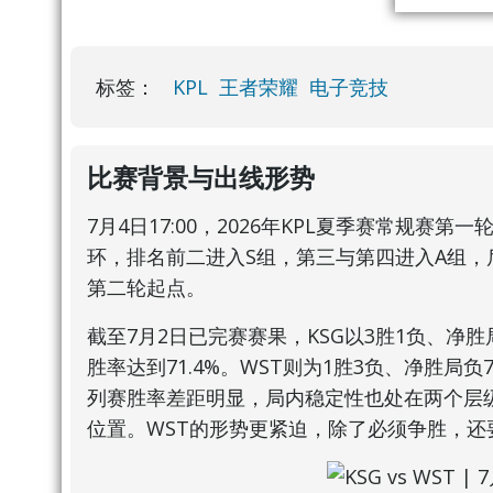
标签：
KPL
王者荣耀
电子竞技
比赛背景与出线形势
7月4日17:00，2026年KPL夏季赛常规赛
环，排名前二进入S组，第三与第四进入A组，
第二轮起点。
截至7月2日已完赛赛果，KSG以3胜1负、净
胜率达到71.4%。WST则为1胜3负、净胜局负
列赛胜率差距明显，局内稳定性也处在两个层级
位置。WST的形势更紧迫，除了必须争胜，