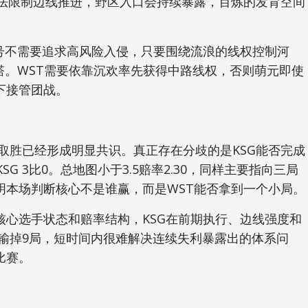
无法限制边线推进，野区入口会持续暴露，百炼的发育空间
号不需要追求高风险入侵，只要围绕流浪的线权控制河
塔。WST需要依靠沉欢率先获得中路线权，否则萌元即使
下接管团战。
场对KSG取胜已经形成明显共识。真正存在分歧的是KSG能否完成
KSG 3比0。总地图小于3.5赔率2.30，同样主要指向三局
明本场判断核心不是谁赢，而是WST能否拿到一个小局。
心选手状态和赔率结构，KSG在前期执行、边线强度和
局输掉9局，短时间内很难解决连续失利暴露出的体系问
比赛。