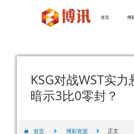
Skip
to
首页
博
content
KSG对战WST实力
暗示3比0零封？
正文
首页
博彩资源