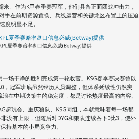
糯米。作为K甲春季赛冠军，他们具备正面团战冲击力，
，对手在前期资源置换、兵线运营和关键龙区布置上的压迫
复速度明显不足。
耀KPL夏季赛赔率盘口信息必威(Betway)提供
一场干净的胜利完成第一轮收官。KSG春季赛决赛曾以
比0，冠军班底虽然经历人员调整，但体系延续性仍然突
流浪在中期决策中的稳定度，都是讨论热度最高的内容。
AG超玩会、重庆狼队、KSG同组，本就意味着每一场都
并非没有上限，但随后对DYG和狼队连续吞下0比3，使外
前保持基本的小局竞争力。