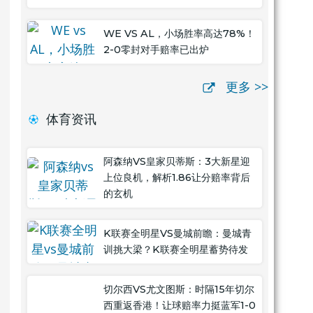
WE VS AL，小场胜率高达78%！
2-0零封对手赔率已出炉
更多 >>
体育资讯
阿森纳VS皇家贝蒂斯：3大新星迎
上位良机，解析1.86让分赔率背后
的玄机
K联赛全明星VS曼城前瞻：曼城青
训挑大梁？K联赛全明星蓄势待发
切尔西VS尤文图斯：时隔15年切尔
西重返香港！让球赔率力挺蓝军1-0