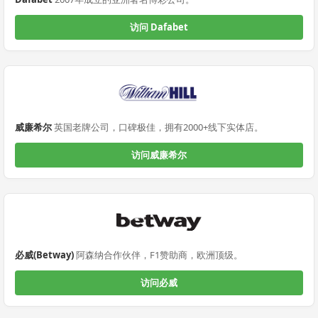
访问 Dafabet
威廉希尔
英国老牌公司，口碑极佳，拥有2000+线下实体店。
访问威廉希尔
必威(Betway)
阿森纳合作伙伴，F1赞助商，欧洲顶级。
访问必威