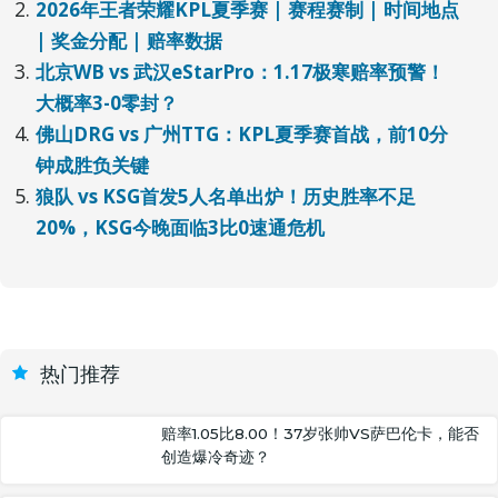
2026年王者荣耀KPL夏季赛 | 赛程赛制 | 时间地点
| 奖金分配 | 赔率数据
北京WB vs 武汉eStarPro：1.17极寒赔率预警！
大概率3-0零封？
佛山DRG vs 广州TTG：KPL夏季赛首战，前10分
钟成胜负关键
狼队 vs KSG首发5人名单出炉！历史胜率不足
20%，KSG今晚面临3比0速通危机
热门推荐
赔率1.05比8.00！37岁张帅VS萨巴伦卡，能否
创造爆冷奇迹？