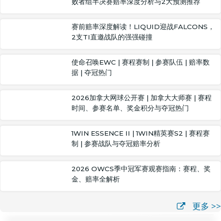
败者组半决赛赔率深度分析与2大预测推荐
赛前赔率深度解读！LIQUID迎战FALCONS，
2支TI直邀战队的强强碰撞
使命召唤EWC | 赛程赛制 | 参赛队伍 | 赔率数
据 | 夺冠热门
2026加拿大网球公开赛 | 加拿大大师赛 | 赛程
时间、参赛名单、奖金积分与夺冠热门
1WIN ESSENCE II | 1WIN精英赛S2 | 赛程赛
制 | 参赛战队与夺冠赔率分析
2026 OWCS季中冠军赛观赛指南：赛程、奖
金、赔率全解析
更多 >>