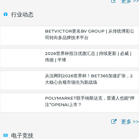
更多 >>
行业动态
BETVICTOR更名BV GROUP | 从传统博彩公
司转向多品牌技术平台
2026世界杯投注优惠汇总 | 持续更新 | 必威 |
伟德 | 平博
从法网到2026世界杯！BET365加速扩张，2
大核心合规市场沦为新战场
POLYMARKET联手纳斯达克，普通人也能“押
注”OPENAI上市？
更多 >>
电子竞技