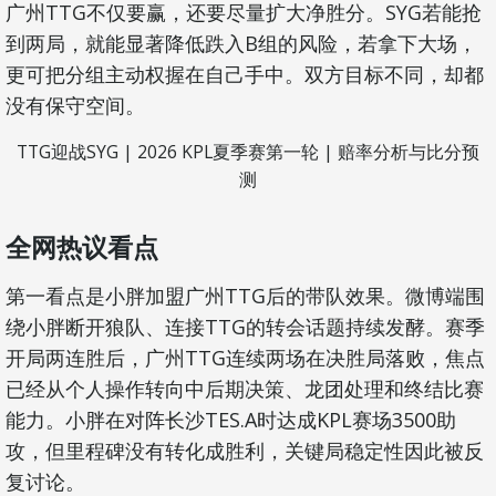
广州TTG不仅要赢，还要尽量扩大净胜分。SYG若能抢
到两局，就能显著降低跌入B组的风险，若拿下大场，
更可把分组主动权握在自己手中。双方目标不同，却都
没有保守空间。
TTG迎战SYG | 2026 KPL夏季赛第一轮 | 赔率分析与比分预
测
全网热议看点
第一看点是小胖加盟广州TTG后的带队效果。微博端围
绕小胖断开狼队、连接TTG的转会话题持续发酵。赛季
开局两连胜后，广州TTG连续两场在决胜局落败，焦点
已经从个人操作转向中后期决策、龙团处理和终结比赛
能力。小胖在对阵长沙TES.A时达成KPL赛场3500助
攻，但里程碑没有转化成胜利，关键局稳定性因此被反
复讨论。