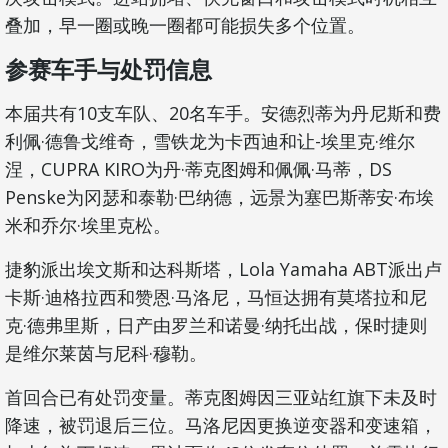
叠加，早一圈或晚一圈都可能损失多个位置。
参赛车手与处罚信息
本届共有10支车队、20名车手。安德烈蒂为丹尼斯和费
利佩·德鲁戈维奇，雪铁龙为卡西迪和让-埃里克·维尔
涅，CUPRA KIRO为丹·蒂克图姆和佩佩·马蒂，DS
Penske为冈瑟和泰勒·巴纳德，远景为塞巴斯蒂安·布埃
米和乔尔·埃里克松。
捷豹派出埃文斯和达科斯塔，Lola Yamaha ABT派出卢
卡斯·迪格拉西和赞恩·马洛尼，马恒达拥有莫塔拉和尼
克·德弗里斯，日产由罗兰和诺曼·纳托出战，保时捷则
是维尔莱茵与尼科·穆勒。
首回合已有处罚变量。蒂克图姆因三亚站红旗下未及时
降速，被罚退后三位。马洛尼因更换逆变器和变速箱，