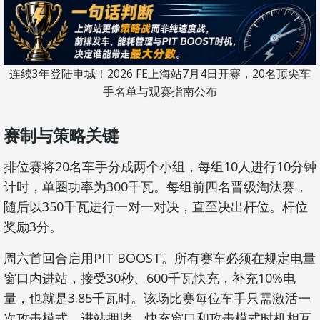
连续3年登陆申城！2026 FE上海站7月4日开赛，20名顶尖车
手名单与观赛指南公布
赛制与策略关键
排位赛将20名车手分成两个小组，每组10人进行10分钟
计时，单圈功率为300千瓦。每组前四名晋级淘汰赛，
随后以350千瓦进行一对一对决，直至决出杆位。杆位
奖励3分。
周六首回合启用PIT BOOST。所有赛车必须在规定电量
窗口内进站，接受30秒、600千瓦快充，补充10%电
量，也就是3.85千瓦时。该场比赛每位车手只需激活一
次攻击模式。进站拥堵、快充窗口和攻击模式时机相互