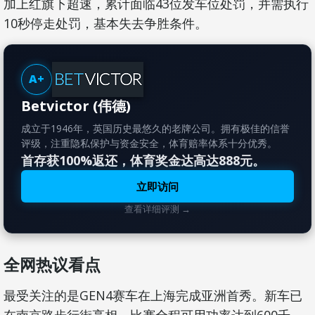
加上红旗下超速，累计面临43位发车位处罚，并需执行
10秒停走处罚，基本失去争胜条件。
A+
Betvictor (伟德)
成立于1946年，英国历史最悠久的老牌公司。拥有极佳的信誉
评级，注重隐私保护与资金安全，体育赔率体系十分优秀。
首存获100%返还，体育奖金达高达888元。
立即访问
查看详细评测 →
全网热议看点
最受关注的是GEN4赛车在上海完成亚洲首秀。新车已
在南京路步行街亮相，比赛全程可用功率达到600千