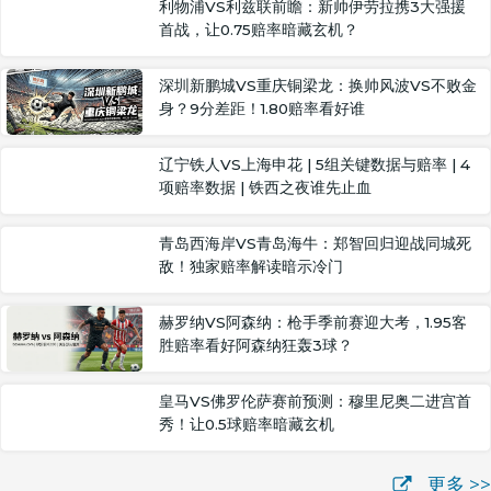
利物浦VS利兹联前瞻：新帅伊劳拉携3大强援
首战，让0.75赔率暗藏玄机？
深圳新鹏城VS重庆铜梁龙：换帅风波VS不败金
身？9分差距！1.80赔率看好谁
辽宁铁人VS上海申花 | 5组关键数据与赔率 | 4
项赔率数据 | 铁西之夜谁先止血
青岛西海岸VS青岛海牛：郑智回归迎战同城死
敌！独家赔率解读暗示冷门
赫罗纳VS阿森纳：枪手季前赛迎大考，1.95客
胜赔率看好阿森纳狂轰3球？
皇马VS佛罗伦萨赛前预测：穆里尼奥二进宫首
秀！让0.5球赔率暗藏玄机
更多 >>