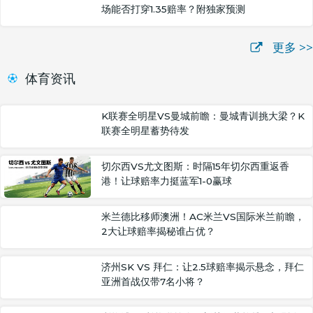
场能否打穿1.35赔率？附独家预测
更多 >>
体育资讯
K联赛全明星VS曼城前瞻：曼城青训挑大梁？K
联赛全明星蓄势待发
切尔西VS尤文图斯：时隔15年切尔西重返香
港！让球赔率力挺蓝军1-0赢球
米兰德比移师澳洲！AC米兰VS国际米兰前瞻，
2大让球赔率揭秘谁占优？
济州SK VS 拜仁：让2.5球赔率揭示悬念，拜仁
亚洲首战仅带7名小将？