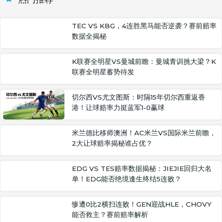
TEC VS KBG，4连胜黑马能否逆袭？赛前赔率
数据全揭秘
K联赛全明星VS曼城前瞻：曼城青训挑大梁？K
联赛全明星蓄势待发
切尔西VS尤文图斯：时隔15年切尔西重返香
港！让球赔率力挺蓝军1-0赢球
米兰德比移师澳洲！AC米兰VS国际米兰前瞻，
2大让球赔率揭秘谁占优？
EDG VS TES赔率数据揭秘：JIEJIE回归大名
单！EDG能否绝境逢生终结5连败？
惨遭0比2横扫连败！GEN迎战HLE，CHOVY
能否救主？赛前赔率解析