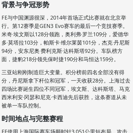
背景与争冠形势
FE与中国渊源很深，2014年首场正式比赛就在北京举
行。第12赛季是GEN3 Evo赛车的最后一个竞技赛季。
米奇·埃文斯以128分领跑，奥利弗·罗兰109分，爱德华
多·莫塔拉103分，帕斯卡·维尔莱茵101分，杰克·丹尼斯
94分，安东尼奥·费利克斯·达科斯塔92分。车队榜方
面，捷豹218分领先保时捷190分和马恒达159分。
三亚站刚刚制造巨大变量。积分榜前四名全部没有得
分，丹尼斯拿下杆位和冠军，一天收获28分。上海过去
四场比赛诞生四位不同冠军，埃文斯、达科斯塔、马克
西米利安·冈瑟和尼克·卡西迪先后获胜，这条赛道从未
被单一车队控制。
时间地点与完整赛程
FE使用上海国际赛车场顺时针3.051公里短布局，攻击