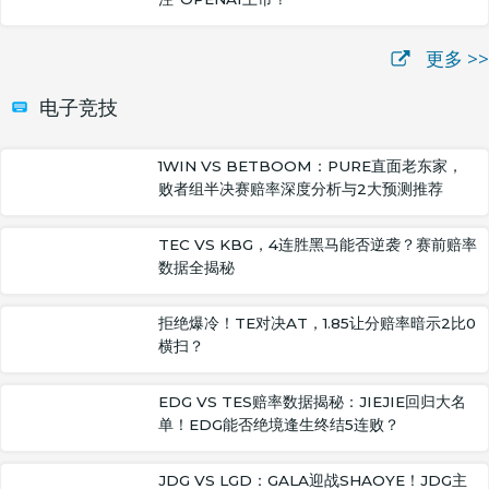
更多 >>
电子竞技
1WIN VS BETBOOM：PURE直面老东家，
败者组半决赛赔率深度分析与2大预测推荐
TEC VS KBG，4连胜黑马能否逆袭？赛前赔率
数据全揭秘
拒绝爆冷！TE对决AT，1.85让分赔率暗示2比0
横扫？
EDG VS TES赔率数据揭秘：JIEJIE回归大名
单！EDG能否绝境逢生终结5连败？
JDG VS LGD：GALA迎战SHAOYE！JDG主