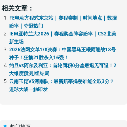
相关文章：
FE电动方程式东京站 | 赛程赛制 | 时间地点 | 数据
赔率 | 夺冠热门
IEM亚特兰大2026 | 赛程奖金阵容赔率 | CS2北美
新主场
2026法网女单1/8决赛：中国黑马王曦雨迎战18号
种子！狂揽21胜杀入16强！
约旦vs阿尔及利亚：首轮同积0分垫底退无可退！2
大维度预测J组结局
云南玉昆VS河南队：最新赔率揭秘谁能全取3分？
进球大战一触即发
热门推荐