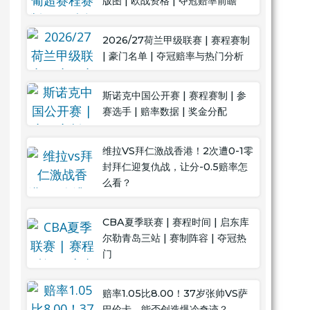
版图 | 欧战资格 | 夺冠赔率前瞻
2026/27荷兰甲级联赛 | 赛程赛制
| 豪门名单 | 夺冠赔率与热门分析
斯诺克中国公开赛 | 赛程赛制 | 参
赛选手 | 赔率数据 | 奖金分配
维拉VS拜仁激战香港！2次遭0-1零
封拜仁迎复仇战，让分-0.5赔率怎
么看？
CBA夏季联赛 | 赛程时间 | 启东库
尔勒青岛三站 | 赛制阵容 | 夺冠热
门
赔率1.05比8.00！37岁张帅VS萨
巴伦卡，能否创造爆冷奇迹？