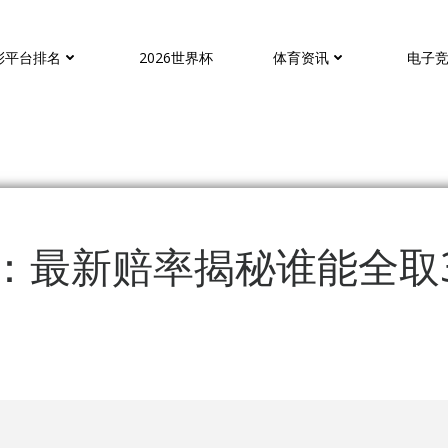
彩平台排名
2026世界杯
体育资讯
电子
队：最新赔率揭秘谁能全取