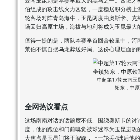
云南玉昆则是本赛季最大的黑马之一。西班牙
伯组成的攻击线火力凶猛，一度稳居积分榜上
轮客场对阵青岛海牛，玉昆两度由奥斯卡、克
场回归高原主场，海拔与地利将成为玉昆最大
值得一提的是，两队本赛季首回合较量中，河
莱伯不慎自摆乌龙葬送好局。这份心理层面的
中超第17轮云南玉
拓东，中原
全网热议看点
这场南南对话的话题度不低。围绕奥斯卡的讨
度，他的跑位和门前嗅觉被球迷奉为玉昆进攻的
大焦点是玉昆门将王智峰，上一轮丢4球后他