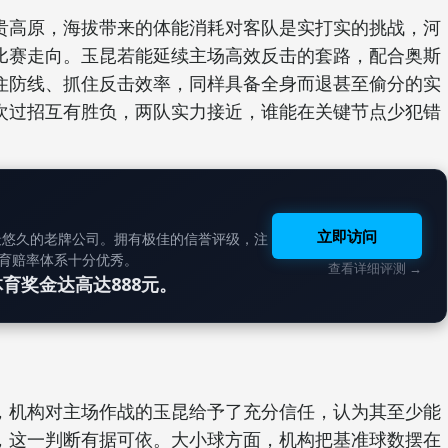
贵高原，海拔带来的体能消耗对客队是实打实的挑战，河
比赛走向。玉昆若能延续主场高效反击的套路，配合奥斯
住防线、抓住反击效率，同样具备全身而退甚至偷分的实
次过招互有胜负，两队实力接近，谁能在关键节点少犯错
立即访问
史最悠久的老牌公司。拥有极佳的信誉评级，注
育赔率体系十分优秀。
查看详细评测 →
体育奖金达高达888元。
，机构对主场作战的玉昆给予了充分信任，认为其至少能
，这一判断有据可依。大小球方面，机构把基准球数摆在