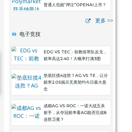
普通人也能“押注”OPENAI上市？
更多 >>
电子竞技
EDG VS TEC：前教练带队反戈，
赔率高达2.40！大概率打满3图
垫底狂揽4连胜？AG VS TE，让分
赔率2.05揭示无畏契约今日最大悬
念
成都AG VS ROC：一诺大战五杀
射手，从夺冠赔率看AG能否完成8
连胜卫冕？