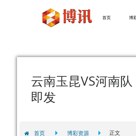
Skip
to
首页
博
content
云南玉昆VS河南
即发
正文
首页
博彩资源