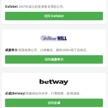
Dafabet
2007年成立的亚洲著名博彩公司。
访问 Dafabet
威廉希尔
英国老牌公司，口碑极佳，拥有2000+线下实体店。
访问威廉希尔
必威(Betway)
阿森纳合作伙伴，F1赞助商，欧洲顶级。
访问必威