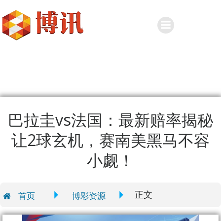
Skip
to
content
巴拉圭vs法国：最新赔率揭秘
让2球玄机，赛南美黑马不容
小觑！
正文
首页
博彩资源