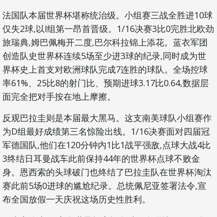
法国队本届世界杯堪称统治级。小组赛三战全胜进10球
仅失2球,以I组第一昂首晋级。1/16决赛3比0完胜北欧劲
旅瑞典,姆巴佩梅开二度,巴尔科拉锦上添花。蓝衣军团
创造队史世界杯连续5场至少进3球的纪录,同时成为世
界杯史上首支对欧洲球队完成7连胜的球队。全场控球
率61%、25比8的射门比、预期进球3.17比0.64,数据层
面完全把对手按在地上摩擦。
反观巴拉圭则是本届最大黑马。这支南美球队小组赛作
为D组最好成绩第三名惊险出线。1/16决赛面对四届冠
军德国队,他们在120分钟内1比1战平强敌,点球大战4比
3终结日耳曼战车此前保持44年的世界杯点球不败金
身。恩西索的头球破门也终结了巴拉圭队在世界杯淘汰
赛此前5场0进球的尴尬纪录。总统佩尼亚签署法令,宣
布全国放假一天庆祝这场历史性胜利。