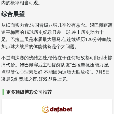
内的概率相当可观。
综合展望
从纸面实力看,法国晋级八强几乎没有悬念。姆巴佩距离
追平梅西的19球历史纪录只差一球,冲击历史动力十
足。巴拉圭虽是本届最大黑马,但连续经历120分钟血战
加点球大战后的体能储备是个大问题。
不过淘汰赛的残酷之处,恰恰在于任何轻敌都可能付出惨
痛代价。姆巴佩赛后主动提醒队友”巴拉圭抗压能力强,
点球硬仗心理素质好,不能因为这场大胜放松”。7月5日
凌晨5点,费城之夜,好戏即将上演。
更多顶级博彩公司推荐