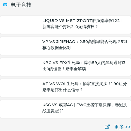
电子竞技
LIQUID VS METIZPORT胜负赔率仅1.22！
新阵容能否打出2-0无情横扫？
VP VS JIJIEHAO：2.50高赔率能否兑现？5组
核心数据全比对
KBG VS FPX生死局：爆杀59人的黑马遇到13
比0的怪兽！赔率全解读
AT VS WOL生死局：输家直接淘汰！1.90让分
赔率透露出什么信号？
KSG VS 成都AG | EWC王者荣耀决赛，春冠挑
战卫冕冠军
更多 >>