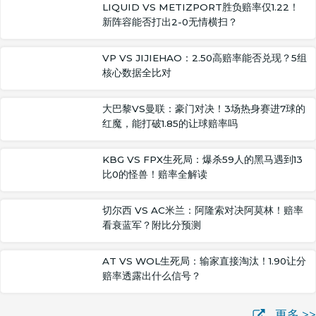
LIQUID VS METIZPORT胜负赔率仅1.22！
新阵容能否打出2-0无情横扫？
VP VS JIJIEHAO：2.50高赔率能否兑现？5组
核心数据全比对
大巴黎VS曼联：豪门对决！3场热身赛进7球的
红魔，能打破1.85的让球赔率吗
KBG VS FPX生死局：爆杀59人的黑马遇到13
比0的怪兽！赔率全解读
切尔西 VS AC米兰：阿隆索对决阿莫林！赔率
看衰蓝军？附比分预测
AT VS WOL生死局：输家直接淘汰！1.90让分
赔率透露出什么信号？
更多 >>