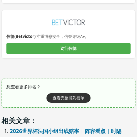
伟德(Betvictor)
注重博彩安全，信誉评级A+。
访问伟德
想查看更多排名？
查看完整博彩榜单
相关文章：
2026世界杯法国小组出线赔率 | 阵容看点 | 时隔