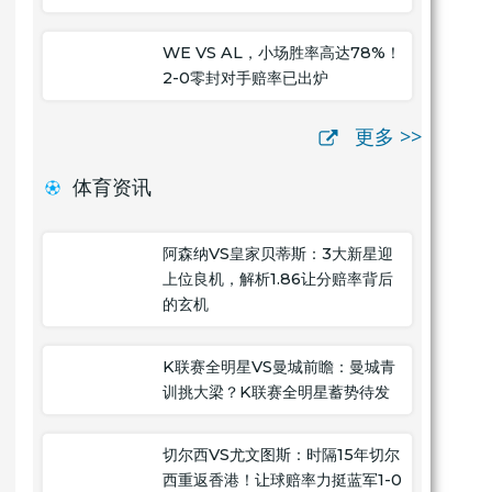
WE VS AL，小场胜率高达78%！
2-0零封对手赔率已出炉
更多 >>
体育资讯
阿森纳VS皇家贝蒂斯：3大新星迎
上位良机，解析1.86让分赔率背后
的玄机
K联赛全明星VS曼城前瞻：曼城青
训挑大梁？K联赛全明星蓄势待发
切尔西VS尤文图斯：时隔15年切尔
西重返香港！让球赔率力挺蓝军1-0