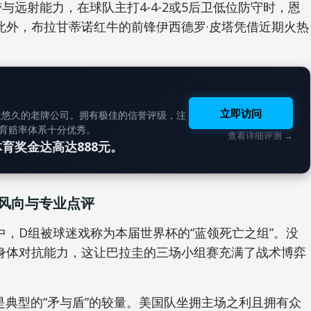
与远射能力，在球队主打4-4-2或5后卫低位防守时，恩
此外，布拉甘蒂诺红牛的前锋伊西德罗·皮塔凭借近期火热
立即访问
史最悠久的老牌公司。拥有极佳的信誉评级，注
育赔率体系十分优秀。
查看详细评测 →
体育奖金达高达888元。
论风向与专业点评
，D组被球迷戏称为本届世界杯的“蓝领死亡之组”。没
身体对抗能力，这让巴拉圭的三场小组赛充满了战术博弈
是典型的“矛与盾”的较量。美国队坐拥主场之利且拥有众