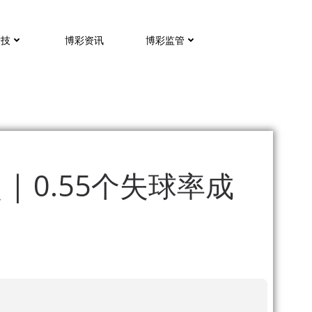
竞技
博彩资讯
博彩监管
| 0.55个失球率成