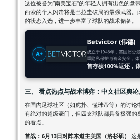
这位被誉为“南美宝石”的年轻人拥有出色的盘带
西索的个人闪击将是巴拉圭破局的最强武器。
的状态入选，进一步丰富了球队的战术储备。
Betvictor (伟德)
成立于1946年，英国历
A+
重隐私保护与资金安全，体
首存获100%返还，
三、 看点热点与战术博弈：中文社区舆
在国内足球社区（如虎扑、懂球帝等）的讨论中
有绝对的超级豪门，但四支球队都具备极强的
的看点。
首战：6月13日对阵东道主美国（洛杉矶）
这