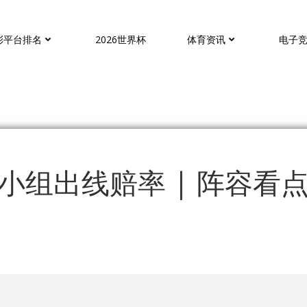
彩平台排名
2026世界杯
体育资讯
电子
小组出线赔率 | 阵容看点 