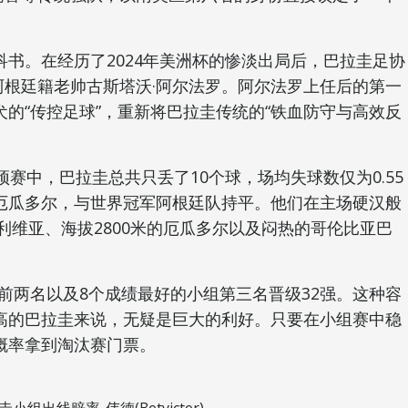
书。在经历了2024年美洲杯的惨淡出局后，巴拉圭足协
阿根廷籍老帅古斯塔沃·阿尔法罗。阿尔法罗上任后的第一
的“传控足球”，重新将巴拉圭传统的“铁血防守与高效反
赛中，巴拉圭总共只丢了10个球，场均失球数仅为0.55
厄瓜多尔，与世界冠军阿根廷队持平。他们在主场硬汉般
利维亚、海拔2800米的厄瓜多尔以及闷热的哥伦比亚巴
组前两名以及8个成绩最好的小组第三名晋级32强。这种容
高的巴拉圭来说，无疑是巨大的利好。只要在小组赛中稳
概率拿到淘汰赛门票。
小组出线赔率-伟德(Betvictor)