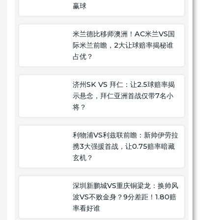
赢球
米兰德比移师澳洲！AC米兰VS国
际米兰前瞻，2大让球赔率揭秘谁
占优？
济州SK VS 拜仁：让2.5球赔率揭
示悬念，拜仁亚洲首战仅带7名小
将？
利物浦VS利兹联前瞻：新帅伊劳拉
携3大强援首战，让0.75赔率暗藏
玄机？
深圳新鹏城VS重庆铜梁龙：换帅风
波VS不败金身？9分差距！1.80赔
率看好谁