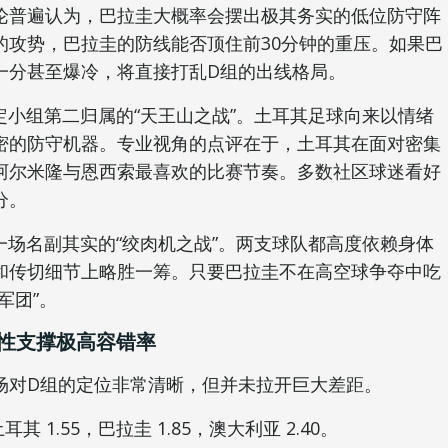
论普遍认为，巴拉圭大概率会摆出极其务实的低位防守阵
的攻势，巴拉圭的防线能否顶住前30分钟的重压。如果巴
一分甚至爆冷，将直接打乱D组的出线格局。
定小组第二归属的“天王山之战”。土耳其足球向来以情绪
密的防守机器。专业视角的点评在于，土耳其在面对密集
阿尔米隆与恩西索最喜欢的比赛节奏。多数社区球迷看好
分。
一场名副其实的“绞肉机之战”。两支球队都高度依赖身体
和传切细节上略胜一筹。只要巴拉圭不在高空球争夺中吃
军团”。
属性支撑极高容错率
场对D组的定位非常清晰，但并未拉开巨大差距。
土耳其 1.55，巴拉圭 1.85，澳大利亚 2.40。