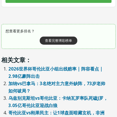
想查看更多排名？
查看完整博彩榜单
相关文章：
2026世界杯哥伦比亚小组出线赔率 | 阵容看点 |
2.98亿豪阵出击
加纳vs巴拿马：3名绝对主力意外缺阵，73岁老帅
如何破局？
乌兹别克斯坦vs哥伦比亚：卡纳瓦罗率队死磕J罗，
3.05亿哥伦比亚迎战白狼
哥伦比亚vs刚果民主：让1球盘面暗藏玄机，非洲