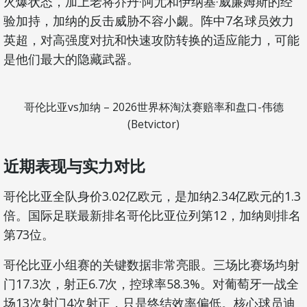
火爆状态，加上老将乔丹·阿尤和伊纳基·威廉姆斯的经
验加持，加纳的反击威胁不容小觑。阵中7名球员效力
英超，对高强度对抗和快速攻防转换的适应能力，可能
是他们最大的隐藏武器。
哥伦比亚vs加纳 – 2026世界杯淘汰赛赔率和盘口-伟德
(Betvictor)
近期表现与实力对比
哥伦比亚全队身价3.02亿欧元，是加纳2.34亿欧元的1.3
倍。国际足联最新排名哥伦比亚位列第12，加纳则排名
第73位。
哥伦比亚小组赛的关键数据非常亮眼。三场比赛场均射
门17.3次，射正6.7次，控球率58.3%。对葡萄牙一战全
场13次射门4次射正，只是终结效率偏低。核心球员迪