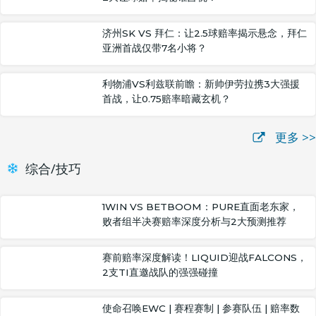
济州SK VS 拜仁：让2.5球赔率揭示悬念，拜仁
亚洲首战仅带7名小将？
利物浦VS利兹联前瞻：新帅伊劳拉携3大强援
首战，让0.75赔率暗藏玄机？
更多 >>
综合/技巧
1WIN VS BETBOOM：PURE直面老东家，
败者组半决赛赔率深度分析与2大预测推荐
赛前赔率深度解读！LIQUID迎战FALCONS，
2支TI直邀战队的强强碰撞
使命召唤EWC | 赛程赛制 | 参赛队伍 | 赔率数