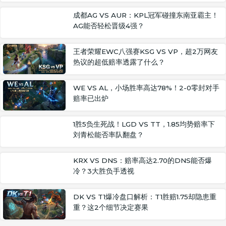
成都AG VS AUR：KPL冠军碰撞东南亚霸主！
AG能否轻松晋级4强？
王者荣耀EWC八强赛KSG VS VP，超2万网友
热议的超低赔率透露了什么？
WE VS AL，小场胜率高达78%！2-0零封对手
赔率已出炉
1胜5负生死战！LGD VS TT，1.85均势赔率下
刘青松能否率队翻盘？
KRX VS DNS：赔率高达2.70的DNS能否爆
冷？3大胜负手透视
DK VS T1爆冷盘口解析：T1胜赔1.75却隐患重
重？这2个细节决定赛果