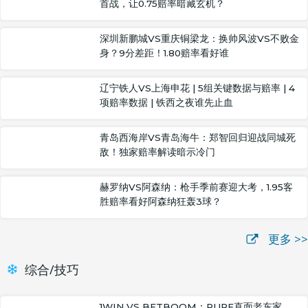
首战，让0.75赔率暗藏玄机？
深圳新鹏城VS重庆铜梁龙：换帅风波VS不败金
身？9分差距！1.80赔率看好谁
辽宁铁人VS上海申花 | 5组关键数据与赔率 | 4
项赔率数据 | 铁西之夜谁先止血
青岛西海岸VS青岛海牛：郑智回归迎战同城死
敌！独家赔率解读暗示冷门
赫罗纳VS阿森纳：枪手季前赛迎大考，1.95客
胜赔率看好阿森纳狂轰3球？
更多 >>
综合/技巧
1WIN VS BETBOOM：PURE直面老东家，