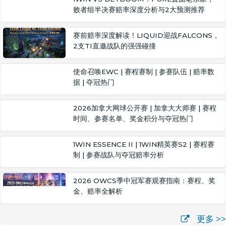
败者组半决赛赔率深度分析与2大预测推荐
赛前赔率深度解读！LIQUID迎战FALCONS，
2支TI直邀战队的强强碰撞
使命召唤EWC | 赛程赛制 | 参赛队伍 | 赔率数
据 | 夺冠热门
2026加拿大网球公开赛 | 加拿大大师赛 | 赛程
时间、参赛名单、奖金积分与夺冠热门
1WIN ESSENCE II | 1WIN精英赛S2 | 赛程赛
制 | 参赛战队与夺冠赔率分析
2026 OWCS季中冠军赛观赛指南：赛程、奖
金、赔率全解析
更多 >>