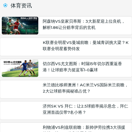
体育资讯
阿森纳VS皇家贝蒂斯：3大新星迎上位良机，
解析1.86让分赔率背后的玄机
K联赛全明星VS曼城前瞻：曼城青训挑大梁？K
联赛全明星蓄势待发
切尔西VS尤文图斯：时隔15年切尔西重返香
港！让球赔率力挺蓝军1-0赢球
米兰德比移师澳洲！AC米兰VS国际米兰前瞻，
2大让球赔率揭秘谁占优？
济州SK VS 拜仁：让2.5球赔率揭示悬念，拜仁
亚洲首战仅带7名小将？
利物浦VS利兹联前瞻：新帅伊劳拉携3大强援