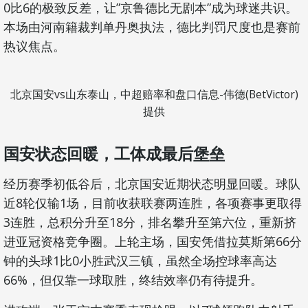
0比6的极致反差，让”京鲁德比无剧本”成为球迷共识。
本场由河南籍裁判单丹奥执法，德比判罚尺度也是赛前
热议焦点。
北京国安vs山东泰山，中超赔率和盘口信息-伟德(BetVictor)
提供
国安状态回暖，工体成最后堡垒
经历赛季初低谷后，北京国安近期状态明显回暖。球队
近8轮仅输1场，目前收获联赛两连胜，各项赛事更取得
3连胜，总积分升至18分，排名攀升至第六位，重新挤
进亚冠资格竞争圈。上轮主场，国安凭借拉莫斯第66分
钟的头球1比0小胜武汉三镇，虽然全场控球率高达
66%，但仅靠一球取胜，终结效率仍有待提升。