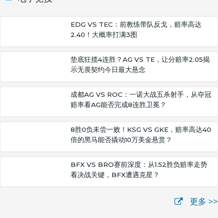
EDG VS TEC：前教练带队反戈，赔率高达
2.40！大概率打满3图
垫底狂揽4连胜？AG VS TE，让分赔率2.05揭
示无畏契约今日最大悬念
成都AG VS ROC：一诺大战五杀射手，从夺冠
赔率看AG能否完成8连胜卫冕？
8胜0负未尝一败！KSG VS GKE，赔率高达40
倍的黑马能否撬动10万美金悬赏？
BFX VS BRO赛前深度：从1.52胜负赔率走势
看决战关键，BFX遭遇克星？
更多 >>