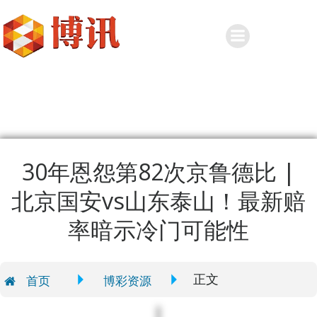
Skip
to
content
30年恩怨第82次京鲁德比 |
北京国安vs山东泰山！最新赔
率暗示冷门可能性
正文
首页
博彩资源