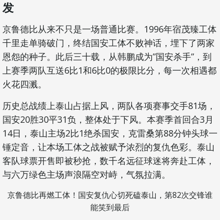
发
京鲁德比从来不只是一场普通比赛。1996年宿茂臻工体
千里走单骑破门，终结国安工体不败神话，埋下了两家
恩怨的种子。此后三十载，从韩鹏成为”国安杀手”，到
上赛季两队互送6比1和6比0的极限比分，每一次相遇都
火花四溅。
历史总战绩上泰山占据上风，两队各项赛事交手81场，
国安20胜30平31负，整体处于下风。本赛季首回合3月
14日，泰山主场2比1绝杀国安，克雷桑第88分钟头球一
锤定音，让本场工体之战被赋予浓烈的复仇色彩。泰山
客队球票开售即被秒抢，数千名远征球迷将奔赴工体，
与六万绿色主场声浪隔空对峙，气氛拉满。
京鲁德比再燃工体！国安复仇心切死磕泰山，第82次交锋谁
能笑到最后