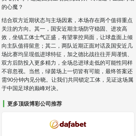
的心魔？
结合双方近期状态与主场因素，本场存在两个值得重点
关注的方向。其一，国安近期主场防守稳固、进攻高
效，坐镇工体士气正盛，有望掌控局面，让球盘面上倾
向主队值得留意；其二，两队近期正面对话及国安近几
场比赛均呈现低进球特征，加之德比战往往开局谨慎、
双方后防投入更多精力，全场总进球走低的可能性同样
不容忽视。当然，绿茵场上一切皆有可能，最终答案还
需90分钟内见分晓。让我们共同锁定工体，见证这场属
于中国足球的巅峰对决。
更多顶级博彩公司推荐