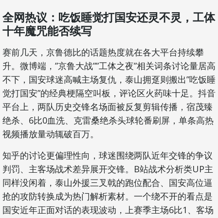
全网热议：吃饭睡觉打国安还灵不灵，工体
十年魔咒能否续写
赛前几天，京鲁德比的话题热度就在各大平台持续攀
升。微博端，”京鲁大战””工体之夜”相关词条讨论量居高
不下，国安球迷高喊主场复仇，泰山拥趸则搬出”吃饭睡
觉打国安”的经典梗隔空叫板，评论区火药味十足。抖音
平台上，两队历史交锋名场面被反复剪辑传播，宿茂臻
绝杀、6比0血洗、克雷桑绝杀头球轮番刷屏，单条高热
视频播放量动辄破百万。
知乎的讨论更偏理性向，球迷围绕两队近年交锋的争议
判罚、主客场战术差异展开交锋。B站战术分析类UP主
同样没闲着，泰山外援三叉戟的跑位配合、国安高位逼
抢的攻防转换成为热门解析素材。一个绕不开的看点是
国安近年正面对话的表现波动，上赛季主场6比1、客场