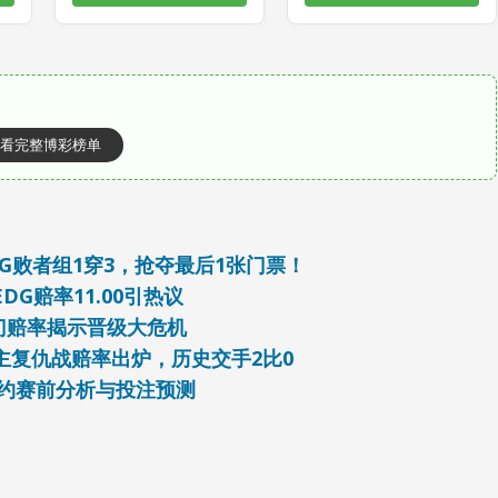
查看完整博彩榜单
的AG败者组1穿3，抢夺最后1张门票！
EDG赔率11.00引热议
冷门赔率揭示晋级大危机
霸主复仇战赔率出炉，历史交手2比0
C无畏契约赛前分析与投注预测