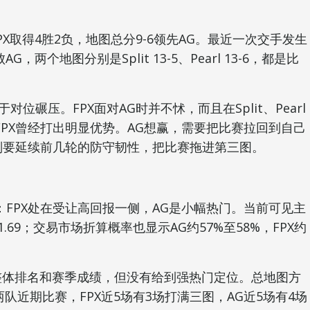
X取得4胜2负，地图总分9-6领先AG。最近一次交手发生
AG，两个地图分别是Split 13-5、Pearl 13-6，都是比
碾压。FPX面对AG时并不怵，而且在Split、Pearl
PX曾经打出明显优势。AG想赢，需要把比赛拉回到自己
则要延续前几轮的防守韧性，把比赛拖进第三图。
FPX处在受让高回报一侧，AG是小幅热门。当前可见主
55至1.69；交易市场折算概率也显示AG约57%至58%，FPX约
整体排名和赛季成绩，但没有给到强热门定位。总地图方
两队近期比赛，FPX近5场有3场打满三图，AG近5场有4场