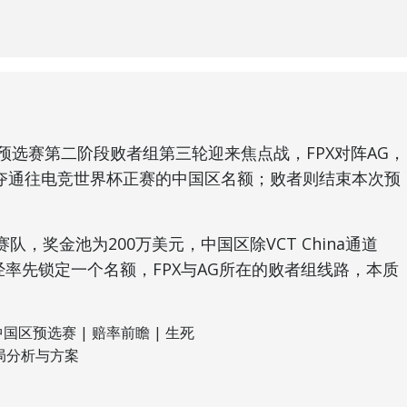
国区预选赛第二阶段败者组第三轮迎来焦点战，FPX对阵AG，
争夺通往电竞世界杯正赛的中国区名额；败者则结束本次预
。
，奖金池为200万美元，中国区除VCT China通道
经率先锁定一个名额，FPX与AG所在的败者组线路，本质
EWC中国区预选赛 | 赔率前瞻 | 生死
局分析与方案