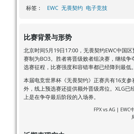
标签：
EWC
无畏契约
电子竞技
比赛背景与形势
北京时间5月19日17:00，无畏契约EWC中
赛制为BO3。胜者将晋级败者组决赛，继续
选赛征程，比赛强度和容错率都已经降到最低
本届电竞世界杯《无畏契约》正赛共有16支参赛队
外，线上预选赛还提供额外晋级席位。XLG已
上是在争夺最后阶段的入场券。
FPX vs AG | 