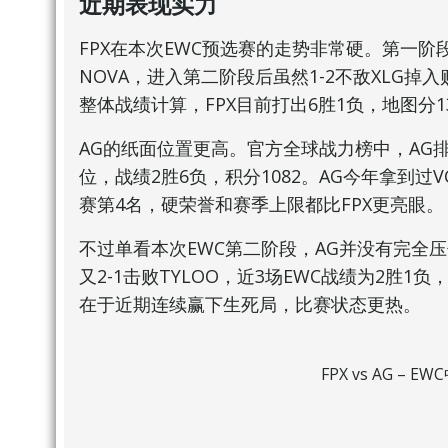
近期表现实力
FPX在本次EWC预选赛的走势非常硬。第一阶段
NOVA，进入第二阶段后虽然1-2不敌XLG掉入
整体战绩计算，FPX目前打出6胜1负，地图分
AG的纸面位置更高。官方全球战力榜中，AG排在第
位，战绩2胜6负，积分1082。AG今年拿到过V
赛第4名，硬荣誉和赛季上限都比FPX更亮眼。
不过单看本次EWC第二阶段，AG并没有完全压住
又2-1击败TYLOO，近3场EWC战绩为2胜1
在于近期连续赢下生死局，比赛状态更热。
FPX vs AG –