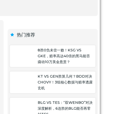
热门推荐
8胜0负未尝一败！KSG VS
GKE，赔率高达40倍的黑马能否
撬动10万美金悬赏？
KT VS GEN胜算几何？BDD对决
CHOVY！3组核心数据与赔率透露
玄机
BLG VS TES：“双WENBO”对决
深度解析，6连胜的BLG能否再零