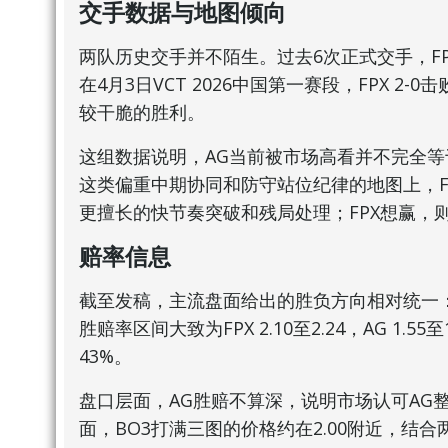
交手数据与地图倾向
两队历史交手并不陌生。过去6次正式交手，FP
在4月3日VCT 2026中国第一赛段，FPX 2-0击败
较干脆的胜利。
这组数据说明，AG当前被市场高看并不完全等于对位
这类偏重中期协同和防守站位纪律的地图上，F
更擅长的快节奏突破和残局处理；FPX想赢，
赔率信息
截至发稿，主流盘面给出的胜负方向相对统一：
胜赔率区间大致为FPX 2.10至2.24，AG 1.
43%。
盘口层面，AG胜赔不算深，说明市场认可AG
面，BO3打满三图的价格约在2.00附近，结合