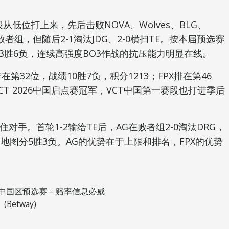
从低位打上来，先后击败NOVA、Wolves、BLG、
败者组，但随后2-1淘汰JDG、2-0横扫TE。按本届预选赛
13胜6负，连续高强度BO3作战的抗压能力明显在线。
32位，战绩10胜7负，积分1213；FPX排在第46
CT 2026中国启点赛冠军，VCT中国第一赛段也打进季后
对手。首轮1-2输给TE后，AG在败者组2-0淘汰DRG，
负，地图分5胜3负。AG的优势在于上限和排名，FPX的优势
 EWC中国区预选赛 – 赔率信息必威
(Betway)