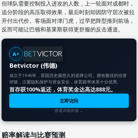
但球队需要控制投入进攻的人数，上一轮面对成都时，
追分阶段的高压取得效果，最后时刻却因防守层次被拉
开付出代价。客场面对津门虎，过早把阵型推到前场，
反而可能让巴顿和基莱斯获得更舒服的反击通道。
A+
Betvictor (伟德)
成立于1946年，英国历史最悠久的老牌公司。拥有极佳的信誉
评级，注重隐私保护与资金安全，体育赔率体系十分优秀。
首存获100%返还，体育奖金达高达888元。
立即访问
查看详细评测 →
赔率解读与比赛预测