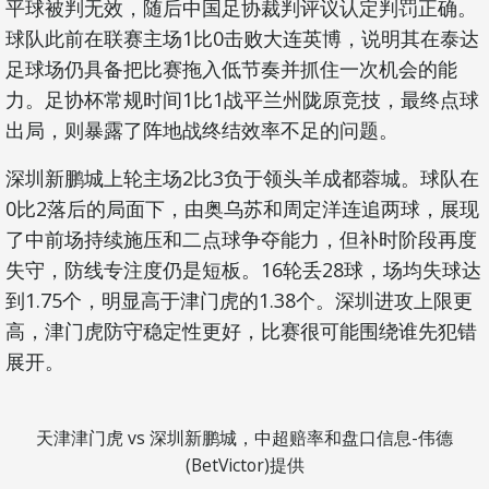
平球被判无效，随后中国足协裁判评议认定判罚正确。
球队此前在联赛主场1比0击败大连英博，说明其在泰达
足球场仍具备把比赛拖入低节奏并抓住一次机会的能
力。足协杯常规时间1比1战平兰州陇原竞技，最终点球
出局，则暴露了阵地战终结效率不足的问题。
深圳新鹏城上轮主场2比3负于领头羊成都蓉城。球队在
0比2落后的局面下，由奥乌苏和周定洋连追两球，展现
了中前场持续施压和二点球争夺能力，但补时阶段再度
失守，防线专注度仍是短板。16轮丢28球，场均失球达
到1.75个，明显高于津门虎的1.38个。深圳进攻上限更
高，津门虎防守稳定性更好，比赛很可能围绕谁先犯错
展开。
天津津门虎 vs 深圳新鹏城，中超赔率和盘口信息-伟德
(BetVictor)提供