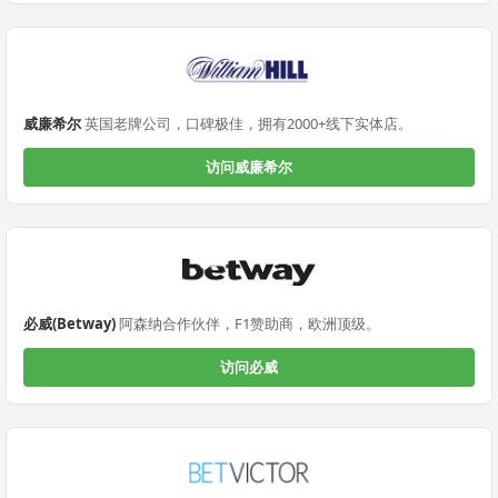
威廉希尔
英国老牌公司，口碑极佳，拥有2000+线下实体店。
访问威廉希尔
必威(Betway)
阿森纳合作伙伴，F1赞助商，欧洲顶级。
访问必威