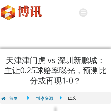
Skip
to
content
天津津门虎 vs 深圳新鹏城：
主让0.25球赔率曝光，预测比
分或再现1-0？
正文
首页
博彩资源