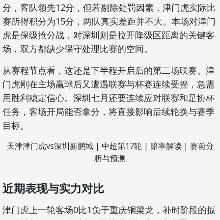
分，客队领先12分，但若剔除处罚因素，津门虎实际比
赛所得积分为15分，两队真实差距并不大。本场对津门
虎是保级抢分战，对深圳则是拉开降级区距离的关键客
场，双方都缺少保守处理比赛的空间。
从赛程节点看，这还是下半程开启后的第二场联赛。津
门虎刚在主场赢球后又遭遇联赛与杯赛连续受挫，急需
用胜利稳定信心。深圳七月还要连续应对联赛和足协杯
任务，客场开局能否拿分，将直接影响后续轮换与赛季
目标。
天津津门虎vs深圳新鹏城 | 中超第17轮 | 赔率解读 | 赛前分
析与预测
近期表现与实力对比
津门虎上一轮客场0比1负于重庆铜梁龙，补时阶段的扳