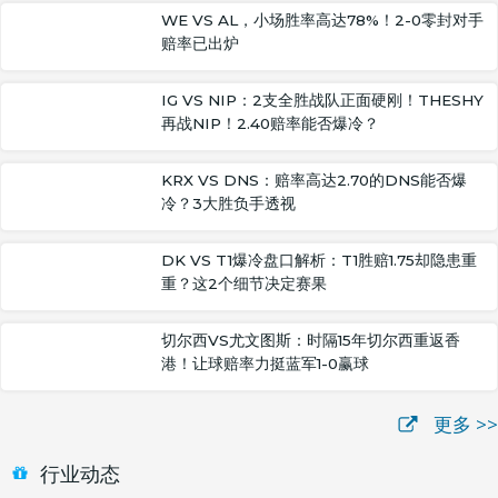
WE VS AL，小场胜率高达78%！2-0零封对手
赔率已出炉
IG VS NIP：2支全胜战队正面硬刚！THESHY
再战NIP！2.40赔率能否爆冷？
KRX VS DNS：赔率高达2.70的DNS能否爆
冷？3大胜负手透视
DK VS T1爆冷盘口解析：T1胜赔1.75却隐患重
重？这2个细节决定赛果
切尔西VS尤文图斯：时隔15年切尔西重返香
港！让球赔率力挺蓝军1-0赢球
更多 >>
行业动态