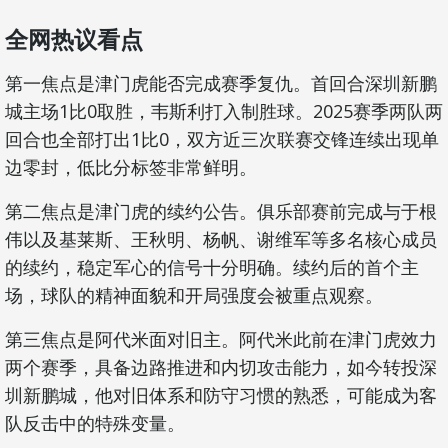
全网热议看点
第一焦点是津门虎能否完成赛季复仇。首回合深圳新鹏
城主场1比0取胜，韦斯利打入制胜球。2025赛季两队两
回合也全部打出1比0，双方近三次联赛交锋连续出现单
边零封，低比分标签非常鲜明。
第二焦点是津门虎的续约公告。俱乐部赛前完成与于根
伟以及基莱斯、王秋明、杨帆、谢维军等多名核心成员
的续约，稳定军心的信号十分明确。续约后的首个主
场，球队的精神面貌和开局强度会被重点观察。
第三焦点是阿代米面对旧主。阿代米此前在津门虎效力
两个赛季，具备边路推进和内切攻击能力，如今转投深
圳新鹏城，他对旧体系和防守习惯的熟悉，可能成为客
队反击中的特殊变量。