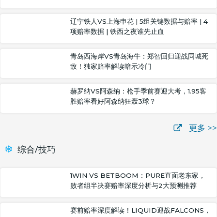
辽宁铁人VS上海申花 | 5组关键数据与赔率 | 4
项赔率数据 | 铁西之夜谁先止血
青岛西海岸VS青岛海牛：郑智回归迎战同城死
敌！独家赔率解读暗示冷门
赫罗纳VS阿森纳：枪手季前赛迎大考，1.95客
胜赔率看好阿森纳狂轰3球？
更多 >>
综合/技巧
1WIN VS BETBOOM：PURE直面老东家，
败者组半决赛赔率深度分析与2大预测推荐
赛前赔率深度解读！LIQUID迎战FALCONS，