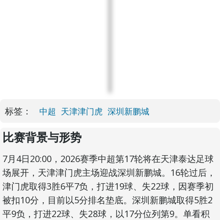
标签：
中超
天津津门虎
深圳新鹏城
比赛背景与形势
7月4日20:00，2026赛季中超第17轮将在天津泰达足球
场展开，天津津门虎主场迎战深圳新鹏城。16轮过后，
津门虎取得3胜6平7负，打进19球、失22球，因赛季初
被扣10分，目前以5分排名垫底。深圳新鹏城取得5胜2
平9负，打进22球、失28球，以17分位列第9。单看积