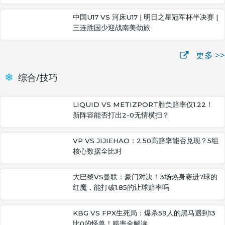
中国U17 VS 河床U17 | 明日之星冠军杯半决赛 |
三连胜国少迎战南美劲旅
更多 >>
综合/技巧
LIQUID VS METIZPORT胜负赔率仅1.22！
新阵容能否打出2-0无情横扫？
VP VS JIJIEHAO：2.50高赔率能否兑现？5组
核心数据全比对
大巴黎VS曼联：豪门对决！3场热身赛进7球的
红魔，能打破1.85的让球赔率吗
KBG VS FPX生死局：爆杀59人的黑马遇到13
比0的怪兽！赔率全解读