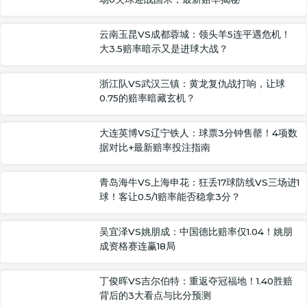
云南玉昆VS成都蓉城：领头羊5连平遇危机！
大3.5赔率暗示又是进球大战？
浙江队VS武汉三镇：黄龙复仇战打响，让球
0.75的赔率暗藏玄机？
大连英博VS辽宁铁人：球票3分钟售罄！4项数
据对比+最新赔率投注指南
青岛海牛VS上海申花：狂丢17球防线VS三场进1
球！客让0.5/1赔率能否稳拿3分？
吴宜泽VS姚朋成：中国德比赔率仅1.04！姚朋
成资格赛连赢18局
丁俊晖VS吉尔伯特：重返夺冠福地！1.40胜赔
背后的3大看点与比分预测