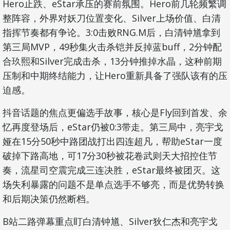
Hero止跌、eStar承压的赛前氛围。Hero前几轮频繁调
整阵容，外界对妖刀位置变化、Silver上场价值、白清
指挥节奏都有争论。3:0击败RNG.M后，白清钟馗拿到
第三局MVP，49秒集火击杀铠并反掉蓝buff，2分钟配
合玖熙和Silver完成击杀，13分钟推掉水晶，这种前期
压制和中期终结能力，让Hero重新具备了强队该有的压
迫感。
抖音话题的焦点更偏选手故事，核心是Fly回到首发、余
忆再度登场后，eStar仍被0:3带走。第三局中，亮宇戈
娅在15分50秒中路团战打出四连超凡，帮助eStar一度
破掉下路高地，可17分30秒被花卷武则天大招控住节
奏，流星司空震完成三连决胜，eStar最终被团灭。这
场失利暴露的问题不是单点选手不够亮，而是优势转换
和后期决策仍然断档。
B站二路弹幕重点盯白清钟馗、Silver狄仁杰和亮宇戈