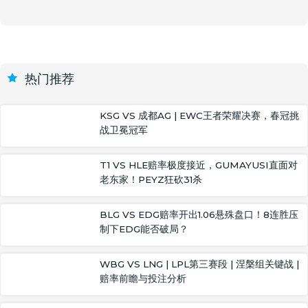
热门推荐
KSG VS 成都AG | EWC王者荣耀决赛，春冠挑
战卫冕冠军
T1 VS HLE赔率极度接近，GUMAYUSI直面对
老东家！PEYZ狂砍31杀
BLG VS EDG赔率开出1.06悬殊盘口！8连胜压
制下EDG能否破局？
WBG VS LNG | LPL第三赛段 | 涅槃组关键战 |
赔率前瞻与投注分析