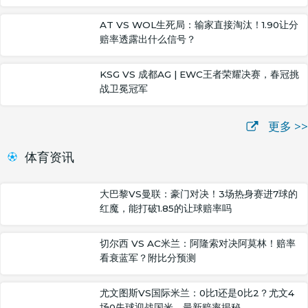
AT VS WOL生死局：输家直接淘汰！1.90让分
赔率透露出什么信号？
KSG VS 成都AG | EWC王者荣耀决赛，春冠挑
战卫冕冠军
更多 >>
体育资讯
大巴黎VS曼联：豪门对决！3场热身赛进7球的
红魔，能打破1.85的让球赔率吗
切尔西 VS AC米兰：阿隆索对决阿莫林！赔率
看衰蓝军？附比分预测
尤文图斯VS国际米兰：0比1还是0比2？尤文4
场0失球迎战国米，最新赔率揭秘