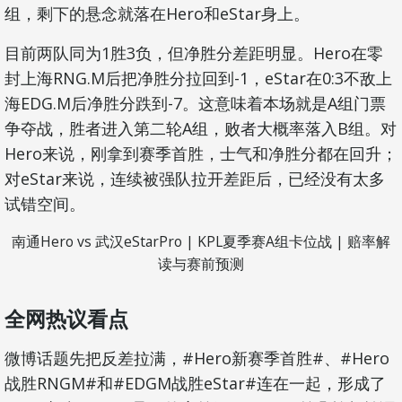
组，剩下的悬念就落在Hero和eStar身上。
目前两队同为1胜3负，但净胜分差距明显。Hero在零
封上海RNG.M后把净胜分拉回到-1，eStar在0:3不敌上
海EDG.M后净胜分跌到-7。这意味着本场就是A组门票
争夺战，胜者进入第二轮A组，败者大概率落入B组。对
Hero来说，刚拿到赛季首胜，士气和净胜分都在回升；
对eStar来说，连续被强队拉开差距后，已经没有太多
试错空间。
南通Hero vs 武汉eStarPro | KPL夏季赛A组卡位战 | 赔率解
读与赛前预测
全网热议看点
微博话题先把反差拉满，#Hero新赛季首胜#、#Hero
战胜RNGM#和#EDGM战胜eStar#连在一起，形成了