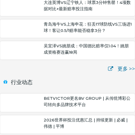
大连英博VS辽宁铁人：球票3分钟售罄！4项数
据对比+最新赔率投注指南
青岛海牛VS上海申花：狂丢17球防线VS三场进1
球！客让0.5/1赔率能否稳拿3分？
吴宜泽VS姚朋成：中国德比赔率仅1.04！姚朋
成资格赛连赢18局
更多 >>
行业动态
BETVICTOR更名BV GROUP | 从传统博彩公
司转向多品牌技术平台
2026世界杯投注优惠汇总 | 持续更新 | 必威 |
伟德 | 平博