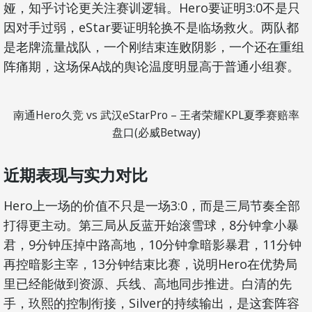
娅，知乎讨论更关注赛训逻辑。Hero要证明3:0不是只
因对手过弱，eStar要证明轮换不是临场救火。两队都
是老牌流量战队，一个刚结束连败阴影，一个还在重组
阵痛期，这场保A战的舆论温度明显高于普通小组赛。
南通Hero久竞 vs 武汉eStarPro – 王者荣耀KPL夏季赛赔率
盘口(必威Betway)
近期表现与实力对比
Hero上一场的价值不只是一场3:0，而是三局节奏全部
打得更主动。第三局从反蓝开始滚雪球，8分钟拿小暴
君，9分钟压掉中路高地，10分钟拿暗影暴君，11分钟
再控暗影主宰，13分钟结束比赛，说明Hero在优势局
里已经能做到资源、兵线、高地同步推进。白清的先
手，玖熙的控制衔接，Silver的持续输出，是这套阵容