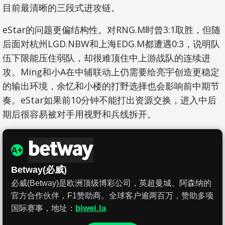
目前最清晰的三段式进攻链。
eStar的问题更偏结构性。对RNG.M时曾3:1取胜，但随
后面对杭州LGD.NBW和上海EDG.M都遭遇0:3，说明队
伍下限能压住弱队，却很难顶住中上游战队的连续进
攻。Ming和小A在中辅联动上仍需要给亮宇创造更稳定
的输出环境，余忆和小楼的打野选择也会影响前中期节
奏。eStar如果前10分钟不能打出资源交换，进入中后
期后很容易被对手用视野和兵线拆开。
A+
Betway(必威)
必威(Betway)是欧洲顶级博彩公司，英超曼城、阿森纳的
官方合作伙伴，F1赞助商。全球客户逾两百万，赞助多项
biwei.la
国际赛事，地址：