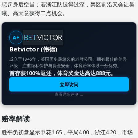
惩罚身后空当；若浙江队退得过深，禁区前沿又会让吴
曦、高天意获得二点机会。
A+
Betvictor (伟德)
成立于1946年，英国历史最悠久的老牌公司。拥有极佳的信誉
评级，注重隐私保护与资金安全，体育赔率体系十分优秀。
首存获100%返还，体育奖金达高达888元。
立即访问
查看详细评测 →
赔率解读
胜平负初盘显示申花1.65，平局4.00，浙江4.20，市场