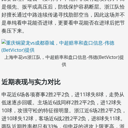
是领先、扳平或高压后，防线保护容易断层。浙江队恰
好擅长通过中路连续传递寻找肋部空当，因此这场并不
是单纯看申花能否进球，更要看申花能否在进球后把节
奏压下来。
上海申花vs浙江队，中超赔率和盘口信息-伟德(BetVictor)提
供
近期表现与实力对比
申花近6场各项赛事2胜2平2负，进11球失8球，走势从
低迷逐步回暖。主场近6战同样2胜2平2负，进12球失
10球，攻强守松的特征很明显。浙江近6场2胜2平2负，
进10球失12球，客场近6战2胜2平2负，进8球失11球。
两队近期胜率都只有33%，但申花的进攻上限更高，浙