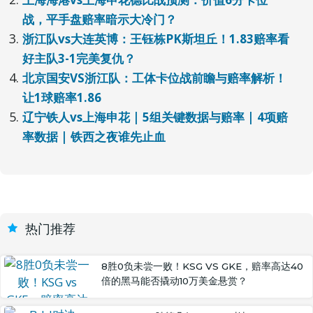
战，平手盘赔率暗示大冷门？
浙江队vs大连英博：王钰栋PK斯坦丘！1.83赔率看
好主队3-1完美复仇？
北京国安VS浙江队：工体卡位战前瞻与赔率解析！
让1球赔率1.86
辽宁铁人vs上海申花 | 5组关键数据与赔率 | 4项赔
率数据 | 铁西之夜谁先止血
热门推荐
8胜0负未尝一败！KSG VS GKE，赔率高达40
倍的黑马能否撬动10万美金悬赏？