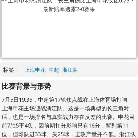
标签：
上海申花
中超
浙江队
比赛背景与形势
7月5日19:35，中超第17轮焦点战在上海体育场打响，
上海申花主场迎战浙江队。这是一场典型的长三角对
话，也是一场排名与真实战力存在反差的比赛。申花目
前7胜5平4负，因前期扣分影响只有16分，暂列第11
位，但球队进33球、失25球，进攻产量并不低。浙江队