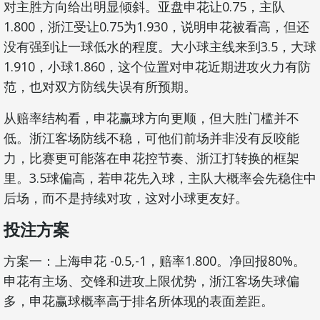
对主胜方向给出明显倾斜。亚盘申花让0.75，主队
1.800，浙江受让0.75为1.930，说明申花被看高，但还
没有强到让一球低水的程度。大小球主线来到3.5，大球
1.910，小球1.860，这个位置对申花近期进攻火力有防
范，也对双方防线失误有所预期。
从赔率结构看，申花赢球方向更顺，但大胜门槛并不
低。浙江客场防线不稳，可他们前场并非没有反咬能
力，比赛更可能落在申花控节奏、浙江打转换的框架
里。3.5球偏高，若申花先入球，主队大概率会先稳住中
后场，而不是持续对攻，这对小球更友好。
投注方案
方案一：上海申花 -0.5,-1，赔率1.800。净回报80%。
申花有主场、交锋和进攻上限优势，浙江客场失球偏
多，申花赢球概率高于排名所体现的表面差距。