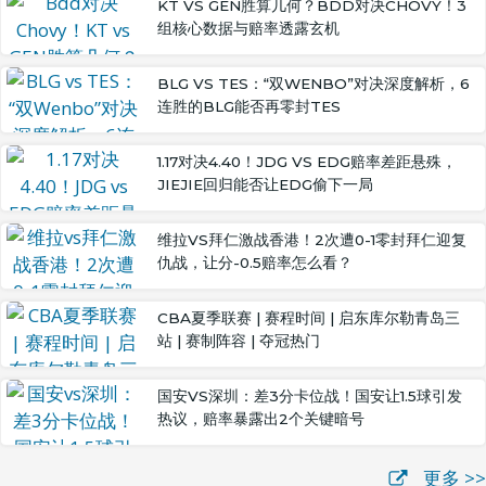
KT VS GEN胜算几何？BDD对决CHOVY！3
组核心数据与赔率透露玄机
BLG VS TES：“双WENBO”对决深度解析，6
连胜的BLG能否再零封TES
1.17对决4.40！JDG VS EDG赔率差距悬殊，
JIEJIE回归能否让EDG偷下一局
维拉VS拜仁激战香港！2次遭0-1零封拜仁迎复
仇战，让分-0.5赔率怎么看？
CBA夏季联赛 | 赛程时间 | 启东库尔勒青岛三
站 | 赛制阵容 | 夺冠热门
国安VS深圳：差3分卡位战！国安让1.5球引发
热议，赔率暴露出2个关键暗号
更多 >>