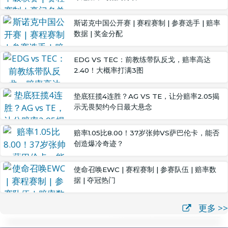
斯诺克中国公开赛 | 赛程赛制 | 参赛选手 | 赔率
数据 | 奖金分配
EDG VS TEC：前教练带队反戈，赔率高达
2.40！大概率打满3图
垫底狂揽4连胜？AG VS TE，让分赔率2.05揭
示无畏契约今日最大悬念
赔率1.05比8.00！37岁张帅VS萨巴伦卡，能否
创造爆冷奇迹？
使命召唤EWC | 赛程赛制 | 参赛队伍 | 赔率数
据 | 夺冠热门
更多 >>