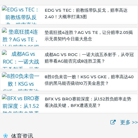
EDG VS TEC：前教练带队反戈，赔率高达
2.40！大概率打满3图
垫底狂揽4连胜？AG VS TE，让分赔率2.05揭
示无畏契约今日最大悬念
成都AG VS ROC：一诺大战五杀射手，从夺冠
赔率看AG能否完成8连胜卫冕？
8胜0负未尝一败！KSG VS GKE，赔率高达40
倍的黑马能否撬动10万美金悬赏？
BFX VS BRO赛前深度：从1.52胜负赔率走势
看决战关键，BFX遭遇克星？
更多 >>
体育资讯