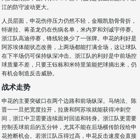
江的防守波动更大。
人员层面，申花伤停压力仍然不轻，金顺凯肋骨骨折，
特谢拉、蒋圣龙仍在伤病名单，米内罗和刘诚宇停赛。
浙江队高迪停赛，锋线轮换少了一张牌。申花的利好是
阿苏埃体能状态改善，上两场都能打满全场，这让球队
在下半场仍可保持纵深冲击。浙江队的利好是中前场控
球质量不差，只要王钰栋和米特里策能把球摘出来，仍
有机会制造反击威胁。
战术走势
申花的主要突破口在两个边路和前场纵深。马纳法、陈
晋一一旦把宽度拉开，拉唐和阿苏埃就能获得冲刺空
间，浙江中卫需要连续面对回追和转身。浙江队更需要
控制丢球前后的五分钟，尤其不能在后场横传阶段给申
花抢断机会。若浙江队压得过高，申花反击速度会直接