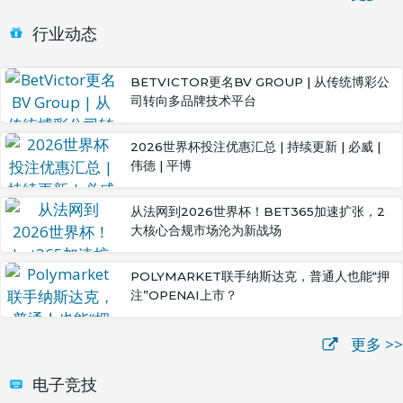
行业动态
BETVICTOR更名BV GROUP | 从传统博彩公
司转向多品牌技术平台
2026世界杯投注优惠汇总 | 持续更新 | 必威 |
伟德 | 平博
从法网到2026世界杯！BET365加速扩张，2
大核心合规市场沦为新战场
POLYMARKET联手纳斯达克，普通人也能“押
注”OPENAI上市？
更多 >>
电子竞技