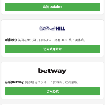
访问 Dafabet
威廉希尔
英国老牌公司，口碑极佳，拥有2000+线下实体店。
访问威廉希尔
必威(Betway)
阿森纳合作伙伴，F1赞助商，欧洲顶级。
访问必威