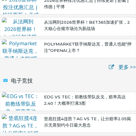
2026世界杯投注优惠汇总 | 持续更新 | 必威 |
伟德 | 平博
从法网到2026世界杯！BET365加速扩张，2
大核心合规市场沦为新战场
POLYMARKET联手纳斯达克，普通人也能“押
注”OPENAI上市？
更多 >>
电子竞技
EDG VS TEC：前教练带队反戈，赔率高达
2.40！大概率打满3图
垫底狂揽4连胜？AG VS TE，让分赔率2.05揭
示无畏契约今日最大悬念