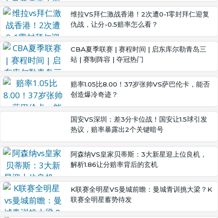
维拉VS拜仁激战香港！2次遭0-1零封拜仁迎复
仇战，让分-0.5赔率怎么看？
CBA夏季联赛 | 赛程时间 | 启东库尔勒青岛三
站 | 赛制阵容 | 夺冠热门
赔率1.05比8.00！37岁张帅VS萨巴伦卡，能否
创造爆冷奇迹？
国安VS深圳：差3分卡位战！国安让1.5球引发
热议，赔率暴露出2个关键暗号
阿森纳VS皇家贝蒂斯：3大新星迎上位良机，
解析1.86让分赔率背后的玄机
K联赛全明星VS曼城前瞻：曼城青训挑大梁？K
联赛全明星蓄势待发