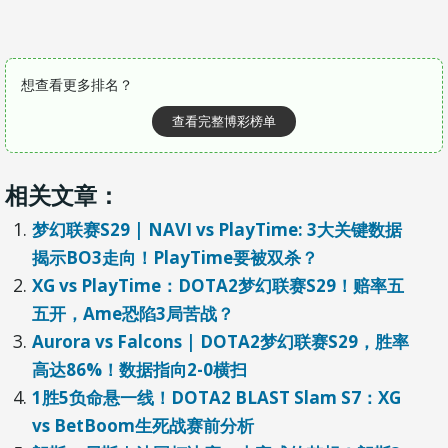
想查看更多排名？
查看完整博彩榜单
相关文章：
梦幻联赛S29 | NAVI vs PlayTime: 3大关键数据
揭示BO3走向！PlayTime要被双杀？
XG vs PlayTime：DOTA2梦幻联赛S29！赔率五
五开，Ame恐陷3局苦战？
Aurora vs Falcons | DOTA2梦幻联赛S29，胜率
高达86%！数据指向2-0横扫
1胜5负命悬一线！DOTA2 BLAST Slam S7：XG
vs BetBoom生死战赛前分析