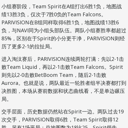
小组赛阶段，Team Spirit在A组打出6胜1负，地图战
绩13胜3负，仅次于7胜0负的Team Falcons。
PARIVISION在B组同样取得6胜1负，地图战绩13胜6
负，与NAVI同为小组头部队伍。两队小组赛胜率都超过
85%，区别在于Spirit的小分更干净，PARIVISION则经
历了更多2-1的拉扯局。
进入淘汰赛后，PARIVISION连续两轮打满：先以2-1击
败Team Liquid，再以2-1击败Team Falcons。Spirit
则先以2-0击败BetBoom Team，随后2-1击败
Aurora。也就是说，两队最近一轮胜者组半决赛都打到
决胜图，本场从赛前数据和状态曲线看，不是单边碾压
局。
交手层面，历史数据仍然站在Spirit一边。两队过去19
次交手，PARIVISION取得6胜，Team Spirit取得12
胜，另有1场平局；总地图数为18比25，Spirit领先。