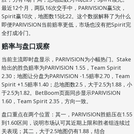
最近12个月，两队16次交手中，PARIVISION赢5次，
Spirit赢10次，地图数15比22。这个数据解释了为什么
即便PARIVISION当前赔率更低，市场也没有把Spirit完
全打成冷门。
赔率与盘口观察
当前主流即时盘显示，PARIVISION为小幅热门。Stake
给出的胜负赔率为PARIVISION 1.55，Team Spirit
2.30；地图让分盘为PARIVISION -1.5赔率2.70，Team
Spirit +1.5赔率1.40；总地图数2.5，大于2.5为1.88，小
于2.5为1.82。BetBoom页面同步显示PARIVISION
1.60，Team Spirit 2.35，方向一致。
盘口重点在两个位置：其一，PARIVISION胜赔压在1.55
到1.60区间，说明市场认可其近期上限和胜者组连续过
关表现；其二，大于2.5地图仍有1.88，结合