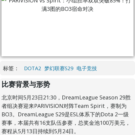
标签：
DOTA2
梦幻联赛S29
电子竞技
比赛背景与形势
北京时间5月23日21:30，DreamLeague Season 29胜
者组决赛迎来PARIVISION对阵Team Spirit，赛制为
BO3。DreamLeague S29是ESL体系下的Dota 2一级
赛事，本届共有16支队伍参赛，总奖金池100万美元，
赛程从5月13日持续到5月24日。