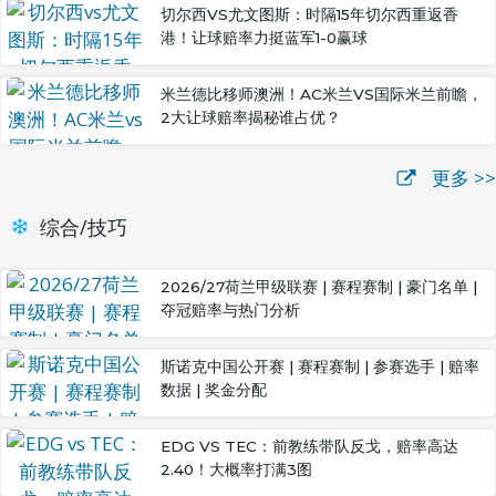
切尔西VS尤文图斯：时隔15年切尔西重返香
港！让球赔率力挺蓝军1-0赢球
米兰德比移师澳洲！AC米兰VS国际米兰前瞻，
2大让球赔率揭秘谁占优？
更多 >>
综合/技巧
2026/27荷兰甲级联赛 | 赛程赛制 | 豪门名单 |
夺冠赔率与热门分析
斯诺克中国公开赛 | 赛程赛制 | 参赛选手 | 赔率
数据 | 奖金分配
EDG VS TEC：前教练带队反戈，赔率高达
2.40！大概率打满3图