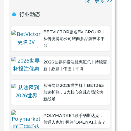
更多 >>
行业动态
BETVICTOR更名BV GROUP |
从传统博彩公司转向多品牌技术平
台
2026世界杯投注优惠汇总 | 持续更
新 | 必威 | 伟德 | 平博
从法网到2026世界杯！BET365
加速扩张，2大核心合规市场沦为
新战场
POLYMARKET联手纳斯达克，
普通人也能“押注”OPENAI上市？