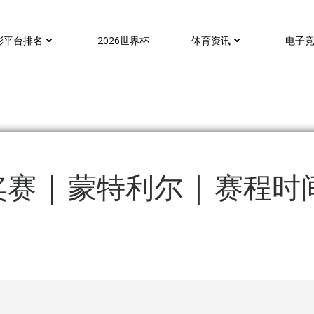
彩平台排名
2026世界杯
体育资讯
电子
奖赛 | 蒙特利尔 | 赛程时间