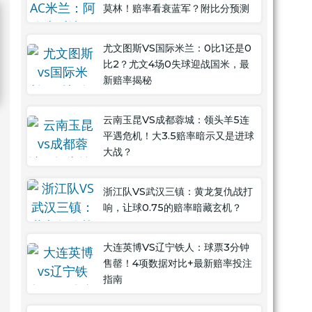
莫林！赔率看衰蓝军？附比分预测
尤文图斯VS国际米兰：0比1还是0
比2？尤文4场0失球迎战国米，最
新赔率揭秘
云南玉昆VS成都蓉城：领头羊5连
平遇危机！大3.5赔率暗示又是进球
大战？
浙江队VS武汉三镇：黄龙复仇战打
响，让球0.75的赔率暗藏玄机？
大连英博VS辽宁铁人：球票3分钟
售罄！4项数据对比+最新赔率投注
指南