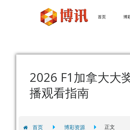
Skip
to
首页
博
content
2026 F1加拿大大
播观看指南
正文
首页
博彩资源