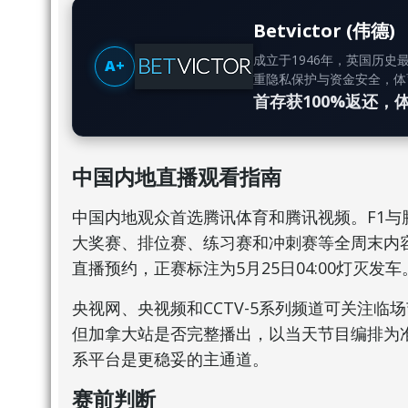
Betvictor (伟德)
成立于1946年，英国历
A+
重隐私保护与资金安全，体
首存获100%返还，
中国内地直播观看指南
中国内地观众首选腾讯体育和腾讯视频。F1与
大奖赛、排位赛、练习赛和冲刺赛等全周末内容
直播预约，正赛标注为5月25日04:00灯灭发车
央视网、央视频和CCTV-5系列频道可关注
但加拿大站是否完整播出，以当天节目编排为
系平台是更稳妥的主通道。
赛前判断