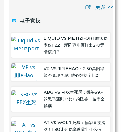
更多 >>
电子竞技
LIQUID VS METIZPORT胜负赔
率仅1.22！新阵容能否打出2-0无
情横扫？
VP VS JIJIEHAO：2.50高赔率
能否兑现？5组核心数据全比对
KBG VS FPX生死局：爆杀59人
的黑马遇到13比0的怪兽！赔率全
解读
AT VS WOL生死局：输家直接淘
汰！1.90让分赔率透露出什么信