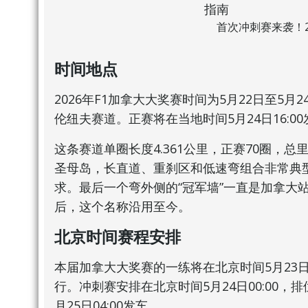
首次冲刺赛来袭！2
时间地点
2026年F1加拿大大奖赛时间为5月22日至5
伦纽夫赛道。正赛将在当地时间5月24日16:00
这条赛道单圈长度4.361公里，正赛70圈，总里
圣母岛，长直道、重刹区和低速弯组合非常典
求。最后一个弯外侧的“冠军墙”一直是加拿大
后，这个名称沿用至今。
北京时间赛程安排
本届加拿大大奖赛的一练将在北京时间5月23日00
行。冲刺赛安排在北京时间5月24日00:00，排
月25日04:00发车。