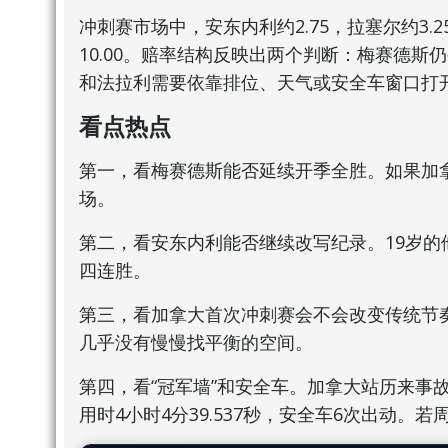
冲刺赛市场中，安东内利约2.75，拉塞尔约3.2
10.00。赔率结构反映出两个判断：梅赛德
和法拉利需要依靠排位、天气或安全车窗口打
看点热点
第一，看梅赛德斯能否延续开季全胜。如果加
场。
第二，看安东内利能否继续改写纪录。19岁的
四连胜。
第三，看加拿大首次冲刺赛会不会改变传统节
几乎没有慢慢找平衡的空间。
第四，看“冠军墙”和安全车。加拿大站历来事故
用时4小时4分39.537秒，安全车6次出动