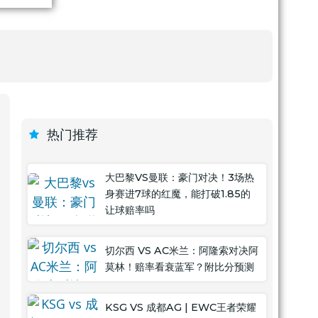
热门推荐
大巴黎VS曼联：豪门对决！3场热
身赛进7球的红魔，能打破1.85的
让球赔率吗
切尔西 VS AC米兰：阿隆索对决阿
莫林！赔率看衰蓝军？附比分预测
KSG VS 成都AG | EWC王者荣耀