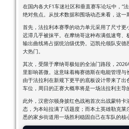
在国内各大F1车迷社区和垂直赛车论坛中，“
绝对焦点。从技术数据和围场动态来看，这一
首先，法拉利本赛季的动力单元采用了尺寸更
迟滞几乎被抹平。在摩纳哥这种布满低速弯、
输出曲线将占据统治级优势。迈凯伦领队安德
大热门。
其次，受限于摩纳哥极短的全油门路段，2026
里影响甚微。这意味着梅赛德斯在电能管理与
由于法拉利在新规下更平的底板设计带来了出
车位，周日的正赛大概率将是一场法拉利主导
此外，汉密尔顿身披红色战袍首次出战蒙特卡
态，为本站拉满了话题度；而本土英雄勒克莱尔
悉的家乡街道用一场胜利稳固自己在车队的核