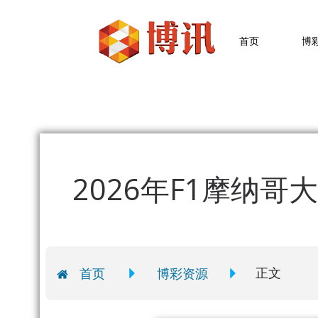
Skip
to
首页
博
content
2026年F1摩纳哥大
正文
首页
博彩资源