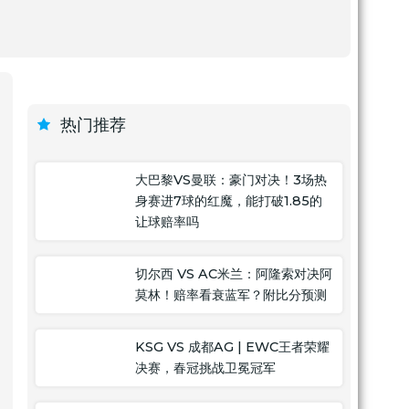
热门推荐
大巴黎VS曼联：豪门对决！3场热
身赛进7球的红魔，能打破1.85的
让球赔率吗
切尔西 VS AC米兰：阿隆索对决阿
莫林！赔率看衰蓝军？附比分预测
KSG VS 成都AG | EWC王者荣耀
决赛，春冠挑战卫冕冠军