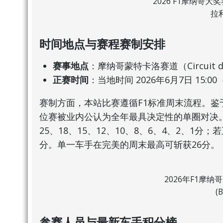
2026 F1摩纳哥
拉
时间地点与赛程赛制安排
赛事地点
：摩纳哥蒙特卡洛赛道（Circuit de
正赛时间
：当地时间 2026年6月7日 15:00
赛制方面，本站比赛遵循F1标准周末流程。
位赛被业内公认为全年最具决定性的单圈对决
25、18、15、12、10、8、6、4、2、
分。单一车手在完美的周末最高可斩获26分。
2026年F1摩
(
参赛人员与最新车手积分榜