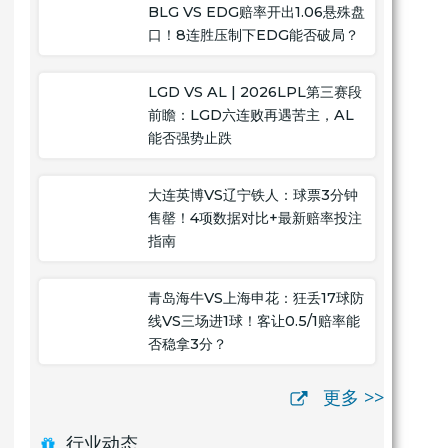
BLG VS EDG赔率开出1.06悬殊盘
口！8连胜压制下EDG能否破局？
LGD VS AL | 2026LPL第三赛段
前瞻：LGD六连败再遇苦主，AL
能否强势止跌
大连英博VS辽宁铁人：球票3分钟
售罄！4项数据对比+最新赔率投注
指南
青岛海牛VS上海申花：狂丢17球防
线VS三场进1球！客让0.5/1赔率能
否稳拿3分？
更多 >>
行业动态