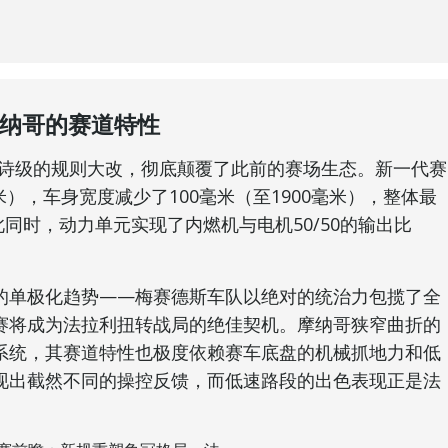
纳哥的赛道特性
了史诗级的规则大改，彻底颠覆了此前的赛场生态。新一代赛
米），车身宽度减少了100毫米（至1900毫米），整体最
此同时，动力单元实现了内燃机与电机50/50的输出比
的单极化趋势——梅赛德斯车队以绝对的统治力包揽了全
赛将成为法拉利扭转战局的绝佳契机。摩纳哥狭窄曲折的
系统，其赛道特性也极度依赖赛车底盘的机械抓地力和低
现出截然不同的操控反馈，而低速路段的出色表现正是法