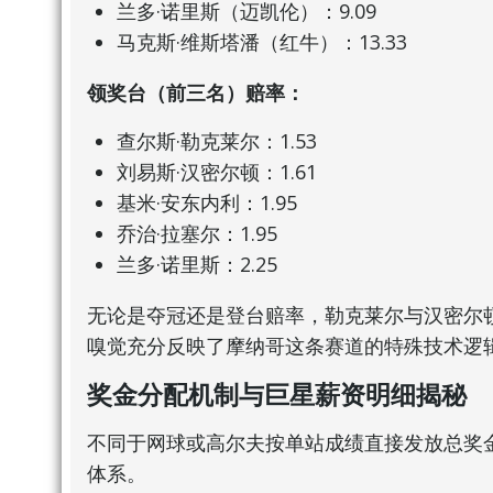
兰多·诺里斯（迈凯伦）：9.09
马克斯·维斯塔潘（红牛）：13.33
领奖台（前三名）赔率：
查尔斯·勒克莱尔：1.53
刘易斯·汉密尔顿：1.61
基米·安东内利：1.95
乔治·拉塞尔：1.95
兰多·诺里斯：2.25
无论是夺冠还是登台赔率，勒克莱尔与汉密尔
嗅觉充分反映了摩纳哥这条赛道的特殊技术逻
奖金分配机制与巨星薪资明细揭秘
不同于网球或高尔夫按单站成绩直接发放总奖
体系。