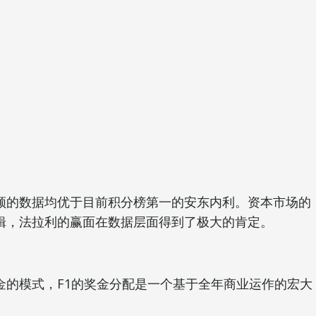
顿的数据均优于目前积分榜第一的安东内利。资本市场的
辑，法拉利的赢面在数据层面得到了极大的肯定。
金的模式，F1的奖金分配是一个基于全年商业运作的宏大