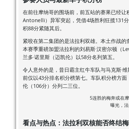
在前往摩纳哥的围场前，前五站的赛果已经让积
Antonelli）异军突起，凭借4场胜利狂揽131分
积88分紧随其后。
紧咬在第二集团的是法拉利双雄。本土作战的查尔斯·
本赛季重磅加盟法拉利的刘易斯·汉密尔顿（Lewi
兰多·诺里斯（迈凯伦）以58分名列第五。
令人意外的是，昔日霸主红牛车队与马克斯·维斯塔
前仅以43分排名积分榜第七。车队积分榜方面，
伦（106分）分列二三位。
5连胜的梅奔或在摩
曝光，法
看点与热点：法拉利双核能否终结梅