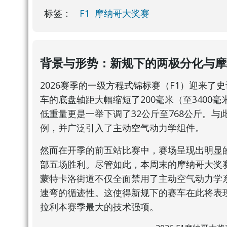
标签：
F1
摩纳哥大奖赛
背景与形势：新规下的两极分化与摩
2026赛季的一级方程式锦标赛（F1）迎来
车的底盘轴距大幅缩短了200毫米（至3400毫
低重量更是一举下调了32公斤至768公斤。与
例，并广泛引入了主动空气动力学组件。
然而在开季的前五站比赛中，赛场呈现出明显
部五场胜利。尽管如此，本周末的摩纳哥大奖
蒙特卡洛街道不仅全面禁用了主动空气动力学
速弯的循迹性。这使得新规下的赛车在此将表
拉利本赛季最大的技术强项。