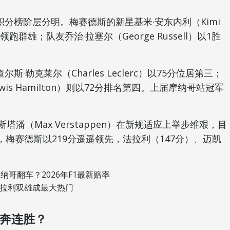
分榜阶层分明。梅赛德斯的新星基米·安东内利（Kimi
领跑群雄；队友乔治·拉塞尔（George Russell）以1胜
勒克莱尔（Charles Leclerc）以75分位居第三；
s Hamilton）则以72分排名第四。上届摩纳哥站冠军
潘（Max Verstappen）在新规适应上举步维艰，目
梅赛德斯以219分遥遥领先，法拉利（147分）、迈凯
纳哥翻车？2026年F1最新赔率
拉利双雄成最大热门
奔连胜？