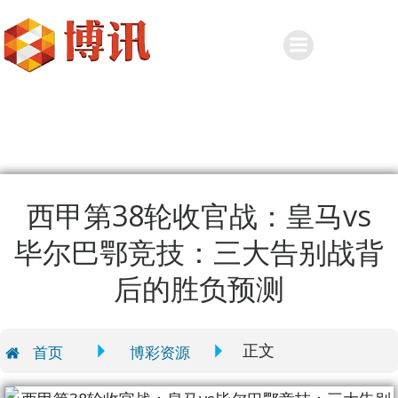
Skip
to
content
西甲第38轮收官战：皇马vs
毕尔巴鄂竞技：三大告别战背
后的胜负预测
正文
首页
博彩资源