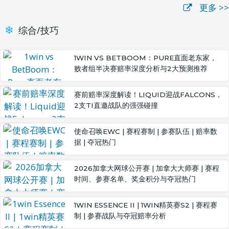
更多 >>
综合/技巧
1WIN VS BETBOOM：PURE直面老东家，
败者组半决赛赔率深度分析与2大预测推荐
赛前赔率深度解读！LIQUID迎战FALCONS，
2支TI直邀战队的强强碰撞
使命召唤EWC | 赛程赛制 | 参赛队伍 | 赔率数
据 | 夺冠热门
2026加拿大网球公开赛 | 加拿大大师赛 | 赛程
时间、参赛名单、奖金积分与夺冠热门
1WIN ESSENCE II | 1WIN精英赛S2 | 赛程赛
制 | 参赛战队与夺冠赔率分析