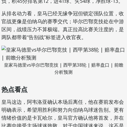
负，积45分排名第12，进41球、失54球，净胜球-13。
从排名动力看，皇马已经无缘争冠但锁定强队位置，收
官战更像是伯纳乌的赛季交代；毕尔巴鄂竞技处在中游
区间，战绩压力不算极端。真正拉高比赛关注度的，是
两队都带着“告别战”标签进入收官夜。
皇家马德里vs毕尔巴鄂竞技 | 西甲第38轮 | 赔率盘口 | 前瞻
分析预测
热点看点
皇马这边，阿韦洛亚确认本场后离任，他在赛前发布会
明确表示，希望用胜利和努力向伯纳乌球迷告别。更有
情绪价值的是卡瓦哈尔，皇马官方确认他将首发，并在
比赛中接受主场球迷致敬。对于中国球迷来说，这不是