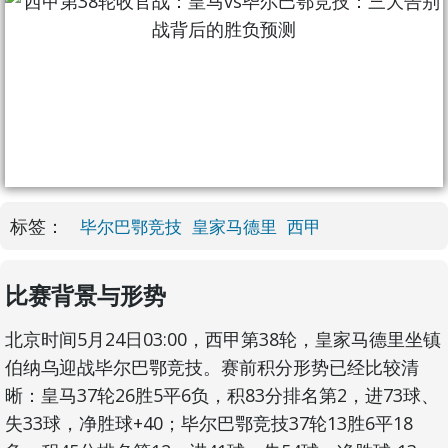
标签：
毕尔巴鄂竞技
皇家马德里
西甲
比赛背景与形势
北京时间5月24日03:00，西甲第38轮，皇家马德里坐镇
伯纳乌迎战毕尔巴鄂竞技。赛前积分形势已经比较清
晰：皇马37轮26胜5平6负，积83分排名第2，进73球、
失33球，净胜球+40；毕尔巴鄂竞技37轮13胜6平18