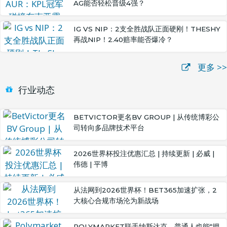
AG能否轻松晋级4强？
IG VS NIP：2支全胜战队正面硬刚！THESHY
再战NIP！2.40赔率能否爆冷？
更多 >>
行业动态
BETVICTOR更名BV GROUP | 从传统博彩公
司转向多品牌技术平台
2026世界杯投注优惠汇总 | 持续更新 | 必威 |
伟德 | 平博
从法网到2026世界杯！BET365加速扩张，2
大核心合规市场沦为新战场
POLYMARKET联手纳斯达克，普通人也能“押