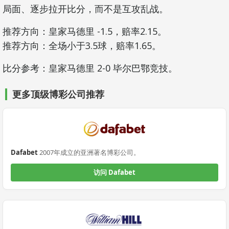
局面、逐步拉开比分，而不是互攻乱战。
推荐方向：皇家马德里 -1.5，赔率2.15。
推荐方向：全场小于3.5球，赔率1.65。
比分参考：皇家马德里 2-0 毕尔巴鄂竞技。
更多顶级博彩公司推荐
Dafabet
2007年成立的亚洲著名博彩公司。
访问 Dafabet