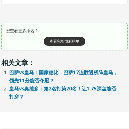
想查看更多排名？
查看完整博彩榜单
相关文章：
巴萨vs皇马：国家德比，巴萨17连胜遇残阵皇马，
领先11分能否夺冠？
皇马vs奥维多：第2名打第20名！让1.75深盘能否
打穿？