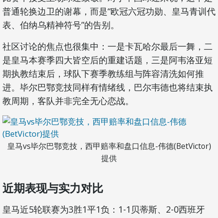
普通轮换边卫的谢幕，而是“欧冠六冠功勋、皇马青训代
表、伯纳乌精神符号”的告别。
社区讨论的焦点也很集中：一是卡瓦哈尔最后一舞，二
是皇马本赛季四大皆空后的重建话题，三是阿韦洛亚短
期执教结束后，球队下赛季教练组与阵容清洗如何推
进。毕尔巴鄂竞技同样有情绪线，巴尔韦德也将结束执
教周期，客队并非完全无心恋战。
皇马vs毕尔巴鄂竞技，西甲赔率和盘口信息-伟德(BetVictor)
提供
近期表现与实力对比
皇马近5轮联赛为3胜1平1负：1-1贝蒂斯、2-0西班牙