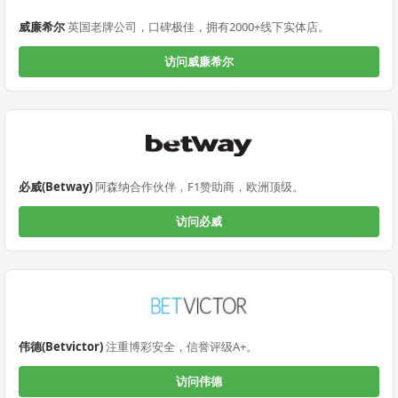
威廉希尔
英国老牌公司，口碑极佳，拥有2000+线下实体店。
访问威廉希尔
必威(Betway)
阿森纳合作伙伴，F1赞助商，欧洲顶级。
访问必威
伟德(Betvictor)
注重博彩安全，信誉评级A+。
访问伟德