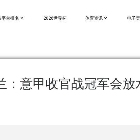
彩平台排名
2026世界杯
体育资讯
电子
米兰：意甲收官战冠军会放