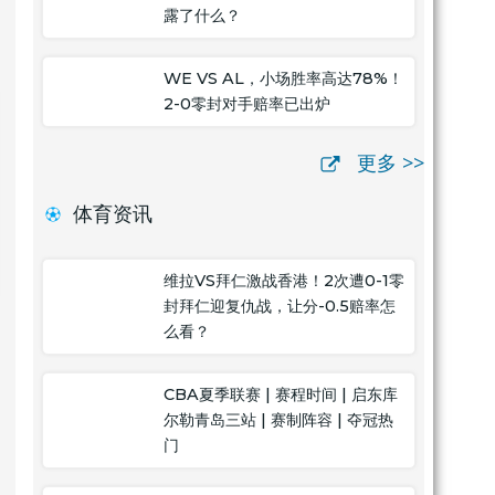
露了什么？
WE VS AL，小场胜率高达78%！
2-0零封对手赔率已出炉
更多 >>
体育资讯
维拉VS拜仁激战香港！2次遭0-1零
封拜仁迎复仇战，让分-0.5赔率怎
么看？
CBA夏季联赛 | 赛程时间 | 启东库
尔勒青岛三站 | 赛制阵容 | 夺冠热
门