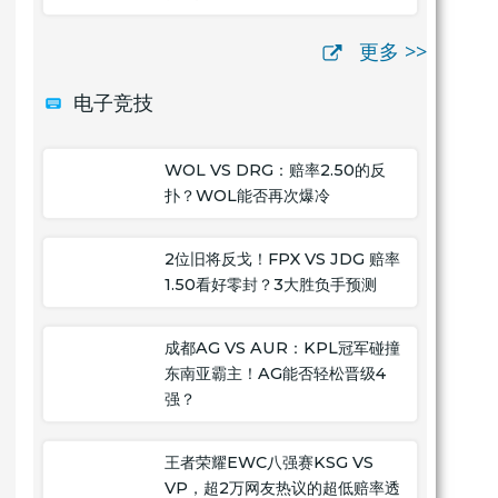
更多 >>
电子竞技
WOL VS DRG：赔率2.50的反
扑？WOL能否再次爆冷
2位旧将反戈！FPX VS JDG 赔率
1.50看好零封？3大胜负手预测
成都AG VS AUR：KPL冠军碰撞
东南亚霸主！AG能否轻松晋级4
强？
王者荣耀EWC八强赛KSG VS
VP，超2万网友热议的超低赔率透