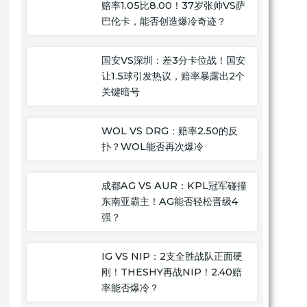
赔率1.05比8.00！37岁张帅VS萨
巴伦卡，能否创造爆冷奇迹？
国安VS深圳：差3分卡位战！国安
让1.5球引发热议，赔率暴露出2个
关键暗号
WOL VS DRG：赔率2.50的反
扑？WOL能否再次爆冷
成都AG VS AUR：KPL冠军碰撞
东南亚霸主！AG能否轻松晋级4
强？
IG VS NIP：2支全胜战队正面硬
刚！THESHY再战NIP！2.40赔
率能否爆冷？