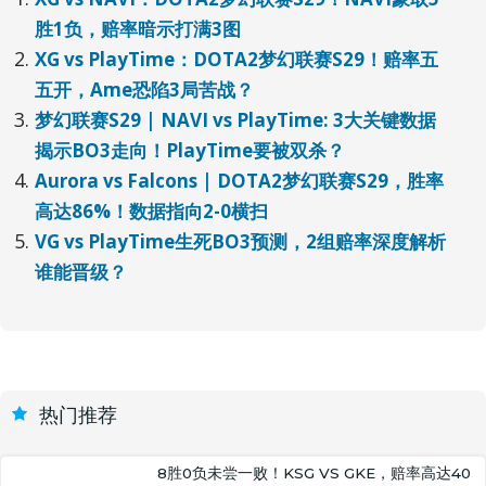
胜1负，赔率暗示打满3图
XG vs PlayTime：DOTA2梦幻联赛S29！赔率五
五开，Ame恐陷3局苦战？
梦幻联赛S29 | NAVI vs PlayTime: 3大关键数据
揭示BO3走向！PlayTime要被双杀？
Aurora vs Falcons | DOTA2梦幻联赛S29，胜率
高达86%！数据指向2-0横扫
VG vs PlayTime生死BO3预测，2组赔率深度解析
谁能晋级？
热门推荐
8胜0负未尝一败！KSG VS GKE，赔率高达40