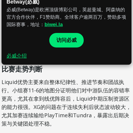
Betway(必威)
必威(Betway)是欧洲顶级博彩公司，英超曼城、阿森纳的
官方合作伙伴，F1赞助商。全球客户逾两百万，赞助多项
biwei.la
国际赛事，地址：
访问必威
必威介绍
比赛走势判断
Liquid优势主要来自整体纪律性、推进节奏和团战执
行。小组赛11-6的地图分证明他们对中游队伍的容错率
更高，尤其在拿到线优阵容后，Liquid中期压制资源区
的能力很强。XG的问题在于连续失利后状态波动较大，
尤其加赛连续输给PlayTime和Tundra，暴露出后期决
策与关键团处理不稳。