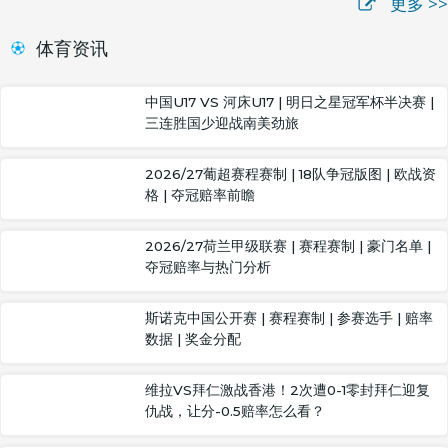
更多 >>
体育资讯
中国U17 VS 河床U17 | 明日之星冠军杯半决赛 |
三连胜国少迎战南美劲旅
2026/27葡超赛程赛制 | 18队争冠版图 | 欧战资
格 | 夺冠赔率前瞻
2026/27荷兰甲级联赛 | 赛程赛制 | 豪门名单 |
夺冠赔率与热门分析
斯诺克中国公开赛 | 赛程赛制 | 参赛选手 | 赔率
数据 | 奖金分配
维拉VS拜仁激战香港！2次遭0-1零封拜仁迎复
仇战，让分-0.5赔率怎么看？