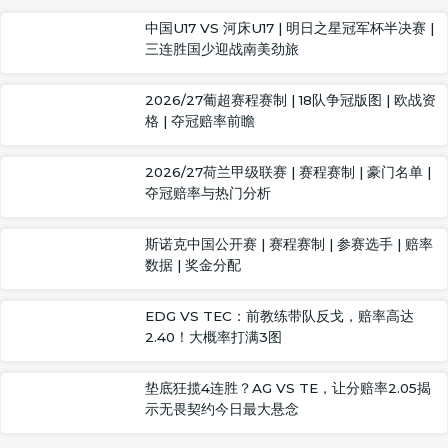
中国U17 VS 河床U17 | 明日之星冠军杯半决赛 |
三连胜国少迎战南美劲旅
2026/27葡超赛程赛制 | 18队争冠版图 | 欧战资
格 | 夺冠赔率前瞻
2026/27荷兰甲级联赛 | 赛程赛制 | 豪门名单 |
夺冠赔率与热门分析
斯诺克中国公开赛 | 赛程赛制 | 参赛选手 | 赔率
数据 | 奖金分配
EDG VS TEC：前教练带队反戈，赔率高达
2.40！大概率打满3图
垫底狂揽4连胜？AG VS TE，让分赔率2.05揭
示无畏契约今日最大悬念