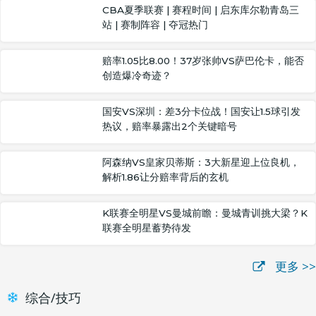
CBA夏季联赛 | 赛程时间 | 启东库尔勒青岛三
站 | 赛制阵容 | 夺冠热门
赔率1.05比8.00！37岁张帅VS萨巴伦卡，能否
创造爆冷奇迹？
国安VS深圳：差3分卡位战！国安让1.5球引发
热议，赔率暴露出2个关键暗号
阿森纳VS皇家贝蒂斯：3大新星迎上位良机，
解析1.86让分赔率背后的玄机
K联赛全明星VS曼城前瞻：曼城青训挑大梁？K
联赛全明星蓄势待发
更多 >>
综合/技巧