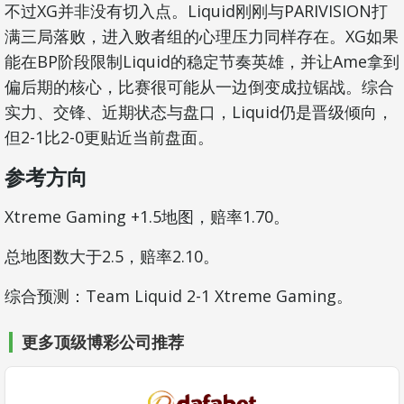
不过XG并非没有切入点。Liquid刚刚与PARIVISION打
满三局落败，进入败者组的心理压力同样存在。XG如果
能在BP阶段限制Liquid的稳定节奏英雄，并让Ame拿到
偏后期的核心，比赛很可能从一边倒变成拉锯战。综合
实力、交锋、近期状态与盘口，Liquid仍是晋级倾向，
但2-1比2-0更贴近当前盘面。
参考方向
Xtreme Gaming +1.5地图，赔率1.70。
总地图数大于2.5，赔率2.10。
综合预测：Team Liquid 2-1 Xtreme Gaming。
更多顶级博彩公司推荐