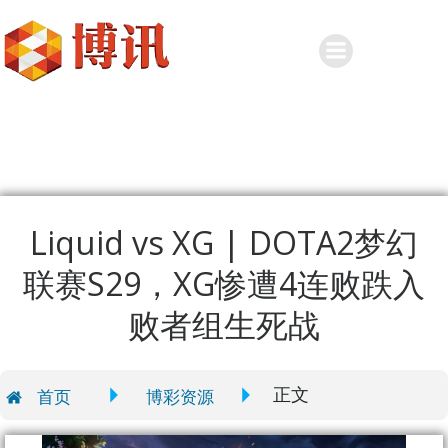
Skip
to
content
Liquid vs XG | DOTA2梦幻
联赛S29，XG惨遭4连败跌入
败者组生死战
正文
首页
博彩资源