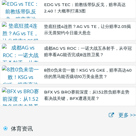
EDG VS TEC：前教练带队反戈，赔率高达
2.40！大概率打满3图
垫底狂揽4连胜？AG VS TE，让分赔率2.05揭
示无畏契约今日最大悬念
成都AG VS ROC：一诺大战五杀射手，从夺冠
赔率看AG能否完成8连胜卫冕？
8胜0负未尝一败！KSG VS GKE，赔率高达40
倍的黑马能否撬动10万美金悬赏？
BFX VS BRO赛前深度：从1.52胜负赔率走势
看决战关键，BFX遭遇克星？
更多 >>
体育资讯