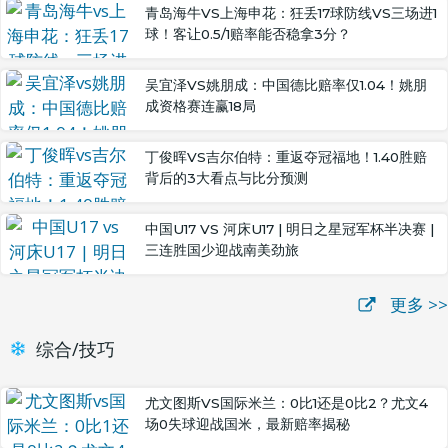
青岛海牛VS上海申花：狂丢17球防线VS三场进1
球！客让0.5/1赔率能否稳拿3分？
吴宜泽VS姚朋成：中国德比赔率仅1.04！姚朋
成资格赛连赢18局
丁俊晖VS吉尔伯特：重返夺冠福地！1.40胜赔
背后的3大看点与比分预测
中国U17 VS 河床U17 | 明日之星冠军杯半决赛 |
三连胜国少迎战南美劲旅
更多 >>
综合/技巧
尤文图斯VS国际米兰：0比1还是0比2？尤文4
场0失球迎战国米，最新赔率揭秘