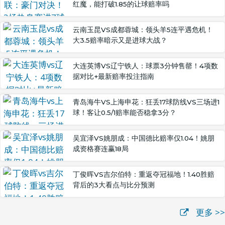
红魔，能打破1.85的让球赔率吗
云南玉昆VS成都蓉城：领头羊5连平遇危机！
大3.5赔率暗示又是进球大战？
大连英博VS辽宁铁人：球票3分钟售罄！4项数
据对比+最新赔率投注指南
青岛海牛VS上海申花：狂丢17球防线VS三场进1
球！客让0.5/1赔率能否稳拿3分？
吴宜泽VS姚朋成：中国德比赔率仅1.04！姚朋
成资格赛连赢18局
丁俊晖VS吉尔伯特：重返夺冠福地！1.40胜赔
背后的3大看点与比分预测
更多 >>