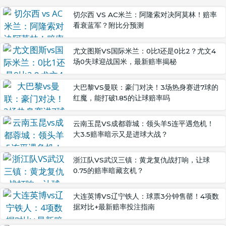
切尔西 VS AC米兰：阿隆索对决阿莫林！赔率
看衰蓝军？附比分预测
尤文图斯VS国际米兰：0比1还是0比2？尤文4
场0失球迎战国米，最新赔率揭秘
大巴黎VS曼联：豪门对决！3场热身赛进7球的
红魔，能打破1.85的让球赔率吗
云南玉昆VS成都蓉城：领头羊5连平遇危机！
大3.5赔率暗示又是进球大战？
浙江队VS武汉三镇：黄龙复仇战打响，让球
0.75的赔率暗藏玄机？
大连英博VS辽宁铁人：球票3分钟售罄！4项数
据对比+最新赔率投注指南