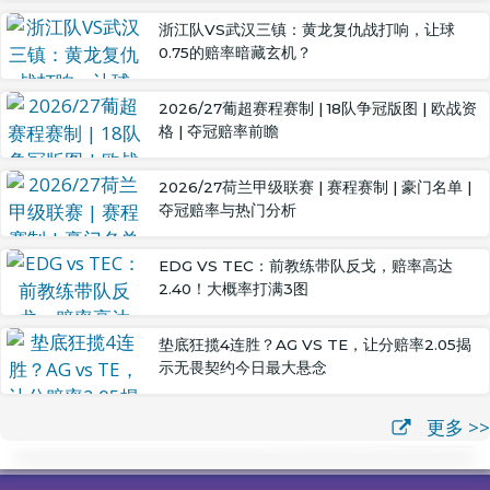
浙江队VS武汉三镇：黄龙复仇战打响，让球
0.75的赔率暗藏玄机？
2026/27葡超赛程赛制 | 18队争冠版图 | 欧战资
格 | 夺冠赔率前瞻
2026/27荷兰甲级联赛 | 赛程赛制 | 豪门名单 |
夺冠赔率与热门分析
EDG VS TEC：前教练带队反戈，赔率高达
2.40！大概率打满3图
垫底狂揽4连胜？AG VS TE，让分赔率2.05揭
示无畏契约今日最大悬念
更多 >>