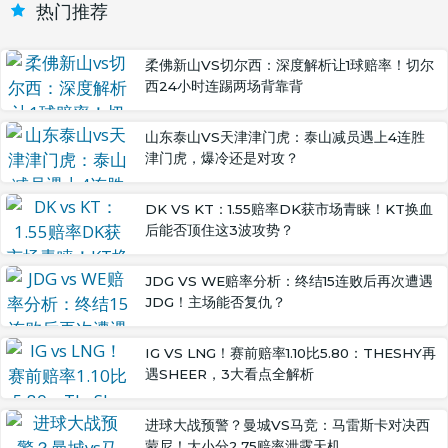
热门推荐
柔佛新山VS切尔西：深度解析让1球赔率！切尔
西24小时连踢两场背靠背
山东泰山VS天津津门虎：泰山减员遇上4连胜
津门虎，爆冷还是对攻？
DK VS KT：1.55赔率DK获市场青睐！KT换血
后能否顶住这3波攻势？
JDG VS WE赔率分析：终结15连败后再次遭遇
JDG！主场能否复仇？
IG VS LNG！赛前赔率1.10比5.80：THESHY再
遇SHEER，3大看点全解析
进球大战预警？曼城VS马竞：马雷斯卡对决西
蒙尼！大小分2.75赔率泄露天机