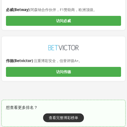
必威(Betway)
阿森纳合作伙伴，F1赞助商，欧洲顶级。
访问必威
伟德(Betvictor)
注重博彩安全，信誉评级A+。
访问伟德
想查看更多排名？
查看完整博彩榜单