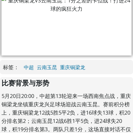
标签：
中超
云南玉昆
重庆铜梁龙
比赛背景与形势
5月20日20:00，中超第13轮迎来一场西南焦点战，重庆
铜梁龙坐镇重庆龙兴足球场迎战云南玉昆。赛前积分榜
上，重庆铜梁龙12战5胜5平2负，进16球失13球，积20
分排名第2；云南玉昆12战6胜1平5负，进24球失20
球，积19分排名第3。两队只差1分，这场直接对话不仅