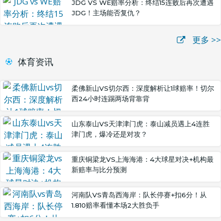
JDG VS WE赔率分析：终结15连败后再次遭遇
JDG！主场能否复仇？
更多 >>
体育资讯
柔佛新山VS切尔西：深度解析让1球赔率！切尔
西24小时连踢两场背靠背
山东泰山VS天津津门虎：泰山减员遇上4连胜
津门虎，爆冷还是对攻？
重庆铜梁龙VS上海海港：4大球星对决+机构最
新赔率与比分预测
河南队VS青岛西海岸：队长停赛+扣6分！从
1.810赔率看懂本场2大胜负手