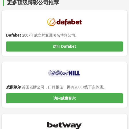
更多顶级博彩公司推荐
Dafabet
2007年成立的亚洲著名博彩公司。
访问 Dafabet
威廉希尔
英国老牌公司，口碑极佳，拥有2000+线下实体店。
访问威廉希尔