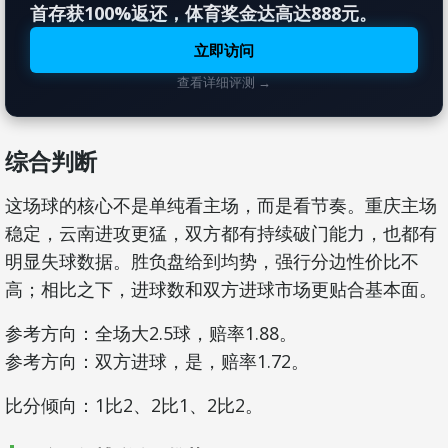
首存获100%返还，体育奖金达高达888元。
立即访问
查看详细评测 →
综合判断
这场球的核心不是单纯看主场，而是看节奏。重庆主场
稳定，云南进攻更猛，双方都有持续破门能力，也都有
明显失球数据。胜负盘给到均势，强行分边性价比不
高；相比之下，进球数和双方进球市场更贴合基本面。
参考方向：全场大2.5球，赔率1.88。
参考方向：双方进球，是，赔率1.72。
比分倾向：1比2、2比1、2比2。