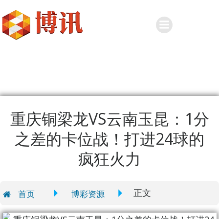
Skip
to
content
重庆铜梁龙VS云南玉昆：1分
之差的卡位战！打进24球的
疯狂火力
正文
首页
博彩资源