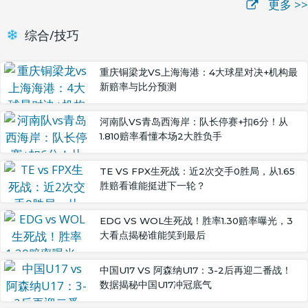
更多 >>
综合/技巧
重庆铜梁龙VS上海海港：4大球星对决+机构最
新赔率与比分预测
河南队VS青岛西海岸：队长停赛+扣6分！从
1.810赔率看懂本场2大胜负手
TE VS FPX生死战：近2次交手0胜局，从1.65
胜赔看谁能挺进下一轮？
EDG VS WOL生死战！胜率1.30赔率曝光，3
大看点揭秘谁能笑到最后
中国U17 VS 阿森纳U17：3-2后再迎二番战！
数据揭秘中国U17冲冠底气