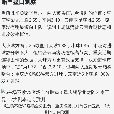
赔率盘口观察
当前胜平负赔率显示，两队被摆在完全接近的位置：重
庆铜梁龙主胜2.55，平局3.40，云南玉昆客胜2.55。赔
率没有明显倾向主队，说明主场优势被云南近期状态和
进攻效率抵消。
大小球方面，2.5球盘口大球1.88，小球1.85，市场对进
球数分歧不大，但结合云南客场连续高节奏、重庆近期
连续丢球的数据，大球方向更有数据支撑。双方进球市
场中，“是”为1.72，“否”为2.10，也与两队近期攻守结构
吻合：重庆近6场83%双方进球，云南近6个客场100%
双方进球。
6
主场不败VS客场全分胜负！重庆铜梁龙对阵云南玉昆，
2
大
剧本走向预测