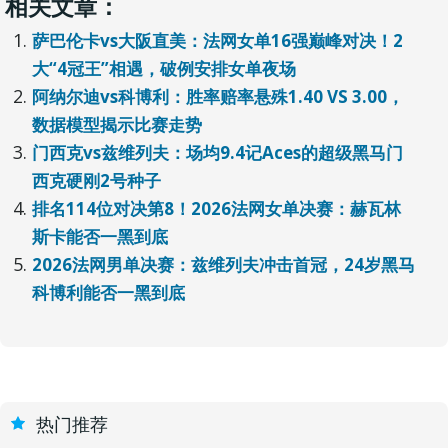
相关文章：
萨巴伦卡vs大阪直美：法网女单16强巅峰对决！2
大“4冠王”相遇，破例安排女单夜场
阿纳尔迪vs科博利：胜率赔率悬殊1.40 VS 3.00，
数据模型揭示比赛走势
门西克vs兹维列夫：场均9.4记Aces的超级黑马门
西克硬刚2号种子
排名114位对决第8！2026法网女单决赛：赫瓦林
斯卡能否一黑到底
2026法网男单决赛：兹维列夫冲击首冠，24岁黑马
科博利能否一黑到底
热门推荐