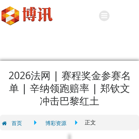
Skip
to
content
2026法网 | 赛程奖金参赛名
单 | 辛纳领跑赔率 | 郑钦文
冲击巴黎红土
正文
首页
博彩资源