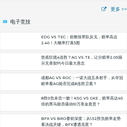
更多 >>
电子竞技
EDG VS TEC：前教练带队反戈，赔率高达
2.40！大概率打满3图
垫底狂揽4连胜？AG VS TE，让分赔率2.05揭
示无畏契约今日最大悬念
成都AG VS ROC：一诺大战五杀射手，从夺冠
赔率看AG能否完成8连胜卫冕？
8胜0负未尝一败！KSG VS GKE，赔率高达40
倍的黑马能否撬动10万美金悬赏？
BFX VS BRO赛前深度：从1.52胜负赔率走势
看决战关键，BFX遭遇克星？