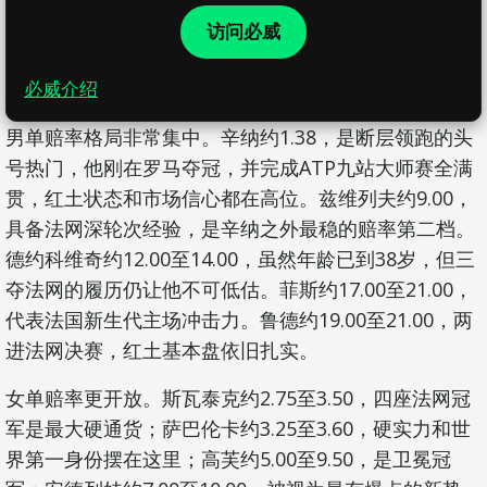
访问必威
必威介绍
男单赔率格局非常集中。辛纳约1.38，是断层领跑的头
号热门，他刚在罗马夺冠，并完成ATP九站大师赛全满
贯，红土状态和市场信心都在高位。兹维列夫约9.00，
具备法网深轮次经验，是辛纳之外最稳的赔率第二档。
德约科维奇约12.00至14.00，虽然年龄已到38岁，但三
夺法网的履历仍让他不可低估。菲斯约17.00至21.00，
代表法国新生代主场冲击力。鲁德约19.00至21.00，两
进法网决赛，红土基本盘依旧扎实。
女单赔率更开放。斯瓦泰克约2.75至3.50，四座法网冠
军是最大硬通货；萨巴伦卡约3.25至3.60，硬实力和世
界第一身份摆在这里；高芙约5.00至9.50，是卫冕冠