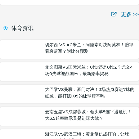
更多 >>
体育资讯
切尔西 VS AC米兰：阿隆索对决阿莫林！赔率
看衰蓝军？附比分预测
尤文图斯VS国际米兰：0比1还是0比2？尤文4
场0失球迎战国米，最新赔率揭秘
大巴黎VS曼联：豪门对决！3场热身赛进7球的
红魔，能打破1.85的让球赔率吗
云南玉昆VS成都蓉城：领头羊5连平遇危机！
大3.5赔率暗示又是进球大战？
浙江队VS武汉三镇：黄龙复仇战打响，让球