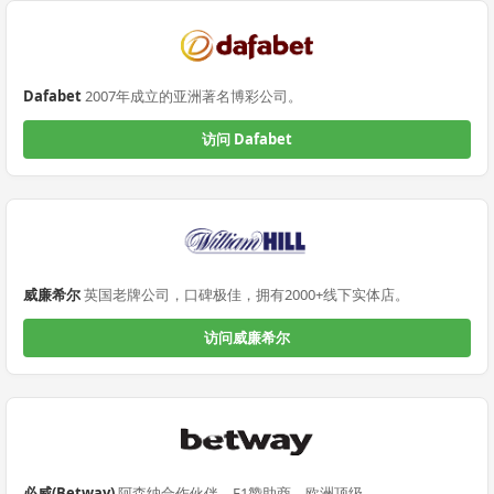
Dafabet
2007年成立的亚洲著名博彩公司。
访问 Dafabet
威廉希尔
英国老牌公司，口碑极佳，拥有2000+线下实体店。
访问威廉希尔
必威(Betway)
阿森纳合作伙伴，F1赞助商，欧洲顶级。