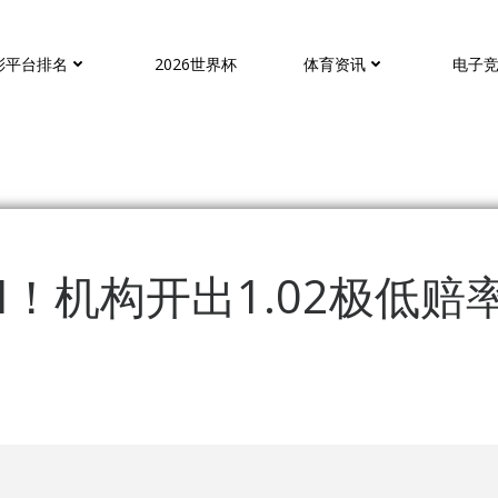
彩平台排名
2026世界杯
体育资讯
电子
N！机构开出1.02极低赔