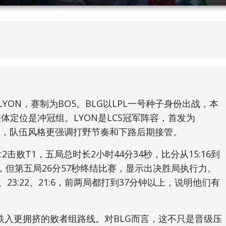
阵LYON，赛制为BO5。BLG以LPL一号种子身份出战，本
ON，整体定位是冲冠组。LYON是LCS冠军阵容，首发为
ker、Isles，队伍风格更强调打野节奏和下路后期接管。
击败T1，五局总时长2小时44分34秒，比分从15:16到
起伏很大，但第五局26分57秒终结比赛，显示出决胜局执行力。
26、23:22、21:6，前两局都打到37分钟以上，说明他们有
跌入更拥挤的败者组路线。对BLG而言，这不只是晋级压