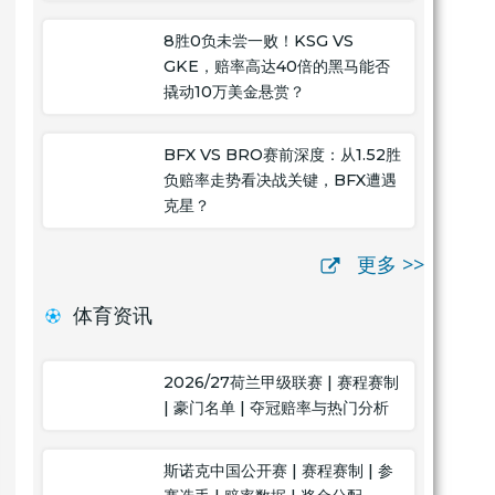
8胜0负未尝一败！KSG VS
GKE，赔率高达40倍的黑马能否
撬动10万美金悬赏？
BFX VS BRO赛前深度：从1.52胜
负赔率走势看决战关键，BFX遭遇
克星？
更多 >>
体育资讯
2026/27荷兰甲级联赛 | 赛程赛制
| 豪门名单 | 夺冠赔率与热门分析
斯诺克中国公开赛 | 赛程赛制 | 参