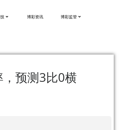
竞技
博彩资讯
博彩监管
率，预测3比0横