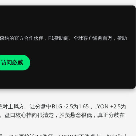
、阿森纳的官方合作伙伴，F1赞助商。全球客户逾两百万，赞助
访问必威
对上风方。让分盘中BLG -2.5为1.65，LYON +2.5为
为2.10。盘口核心指向很清楚，胜负悬念很低，真正分歧在