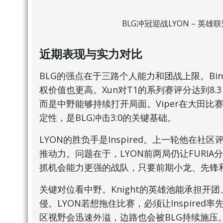
BLG冲冠迎战LYON – 英雄
近期表现与实力对比
BLG的强点在于三路个人能力和团战上限。Bin面对
权价值也更高。Xun对T1的系列赛评分达到8.3
而是中野能够持续打开局面。Viper在大田
定性，是BLG冲击3:0的关键基础。
LYON的胜负手是Inspired。上一轮他在社区评分
推动力。问题在于，LYON前两局仍让FURIA
抓机会能力更强的战队，只要前期小龙、先锋和边
关键对位看中野。Knight的英雄池能承担开
侵。LYON若想拖住比赛，必须让Inspired
区视野会迅速外溢，边路也会被BLG持续施压