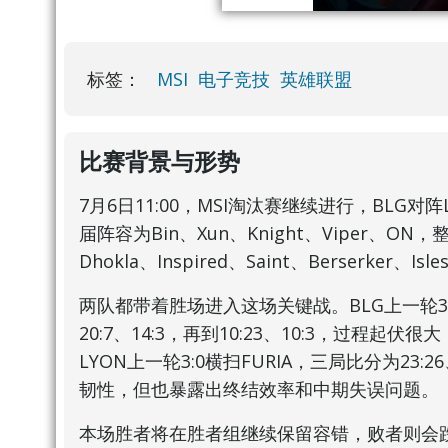
标签：
MSI
电子竞技
英雄联盟
比赛背景与形势
7月6日11:00，MSI淘汰赛继续进行，BLG对
届阵容为Bin、Xun、Knight、Viper、
Dhokla、Inspired、Saint、Berser
两队都带着胜场进入这场关键战。BLG上一轮3:2
20:7、14:3，再到10:23、10:3，过程
LYON上一轮3:0横扫FURIA，三局比分为23:
韧性，但也暴露出终结效率和中期失误问题。
本场胜者将在胜者组继续保留容错，败者则会