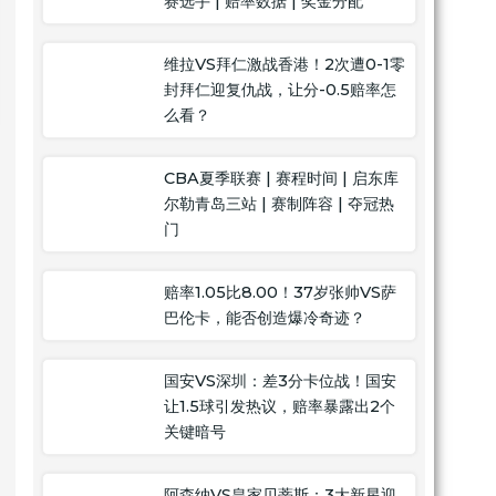
赛选手 | 赔率数据 | 奖金分配
维拉VS拜仁激战香港！2次遭0-1零
封拜仁迎复仇战，让分-0.5赔率怎
么看？
CBA夏季联赛 | 赛程时间 | 启东库
尔勒青岛三站 | 赛制阵容 | 夺冠热
门
赔率1.05比8.00！37岁张帅VS萨
巴伦卡，能否创造爆冷奇迹？
国安VS深圳：差3分卡位战！国安
让1.5球引发热议，赔率暴露出2个
关键暗号
阿森纳VS皇家贝蒂斯：3大新星迎