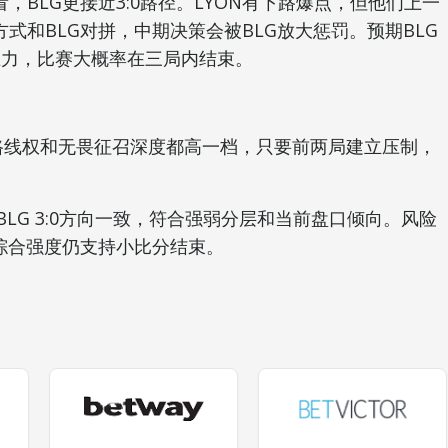
BLG更接近3:0路径。LYON有下路爆点，但他们上一
式和BLG对拼，中期决策会被BLG放大惩罚。预期BLG
压力，比赛大概率在三局内结束。
BLG三路线权和无畏征召深度都高一档，只要前两局建立压制，
与BLG 3:0方向一致，符合强弱分层和当前盘口倾向。风险
综合强度仍支持小比分结束。