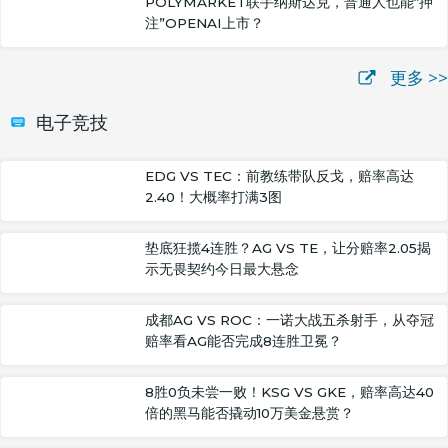
POLYMARKET联手纳斯达克，普通人也能“押
注”OPENAI上市？
更多 >>
电子竞技
EDG VS TEC：前教练带队反戈，赔率高达
2.40！大概率打满3图
垫底狂揽4连胜？AG VS TE，让分赔率2.05揭
示无畏契约今日最大悬念
成都AG VS ROC：一诺大战五杀射手，从夺冠
赔率看AG能否完成8连胜卫冕？
8胜0负未尝一败！KSG VS GKE，赔率高达40
倍的黑马能否撬动10万美金悬赏？