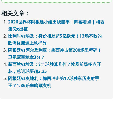
相关文章：
2026世界杯阿根廷小组出线赔率 | 阵容看点 | 梅西
第6次出征
比利时vs埃及：身价相差超5亿欧元！13场不败的
欧洲红魔遇上铁桶阵
阿根廷vs阿尔及利亚：梅西冲击第200场里程碑！
卫冕冠军稳拿3分？
新西兰vs埃及：让1球胜算几何？埃及前场多点开
花，总进球要超2.25
阿根廷vs奥地利：梅西冲击第17球独享历史射手
王？1.86赔率暗藏玄机