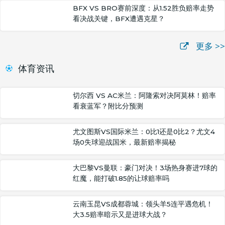
BFX VS BRO赛前深度：从1.52胜负赔率走势
看决战关键，BFX遭遇克星？
更多 >>
体育资讯
切尔西 VS AC米兰：阿隆索对决阿莫林！赔率
看衰蓝军？附比分预测
尤文图斯VS国际米兰：0比1还是0比2？尤文4
场0失球迎战国米，最新赔率揭秘
大巴黎VS曼联：豪门对决！3场热身赛进7球的
红魔，能打破1.85的让球赔率吗
云南玉昆VS成都蓉城：领头羊5连平遇危机！
大3.5赔率暗示又是进球大战？