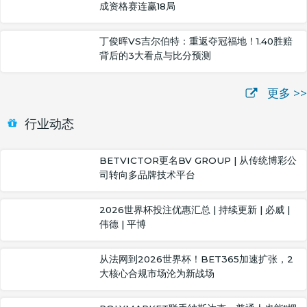
成资格赛连赢18局
丁俊晖VS吉尔伯特：重返夺冠福地！1.40胜赔
背后的3大看点与比分预测
更多 >>
行业动态
BETVICTOR更名BV GROUP | 从传统博彩公
司转向多品牌技术平台
2026世界杯投注优惠汇总 | 持续更新 | 必威 |
伟德 | 平博
从法网到2026世界杯！BET365加速扩张，2
大核心合规市场沦为新战场