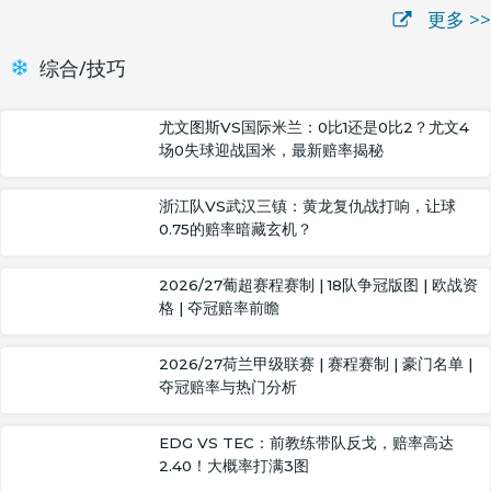
更多 >>
综合/技巧
尤文图斯VS国际米兰：0比1还是0比2？尤文4
场0失球迎战国米，最新赔率揭秘
浙江队VS武汉三镇：黄龙复仇战打响，让球
0.75的赔率暗藏玄机？
2026/27葡超赛程赛制 | 18队争冠版图 | 欧战资
格 | 夺冠赔率前瞻
2026/27荷兰甲级联赛 | 赛程赛制 | 豪门名单 |
夺冠赔率与热门分析
EDG VS TEC：前教练带队反戈，赔率高达
2.40！大概率打满3图