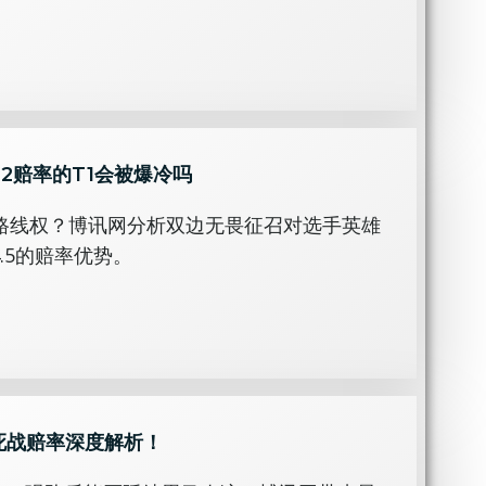
1.12赔率的T1会被爆冷吗
er中路线权？博讯网分析双边无畏征召对选手英雄
.5的赔率优势。
生死战赔率深度解析！