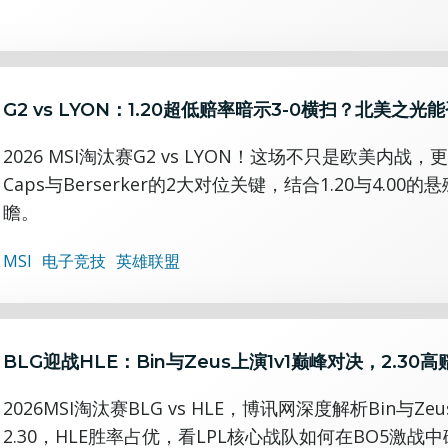
G2 vs LYON：1.20超低赔率暗示3-0横扫？北美之光
2026 MSI淘汰赛G2 vs LYON！这场不只是欧美
Caps与Berserker的2大对位关键，结合1.20与4
瞻。
MSI
电子竞技
英雄联盟
BLG迎战HLE：Bin与Zeus上演1v1巅峰对决，2.3
2026MSI淘汰赛BLG vs HLE，博讯网深度解析Bin
2.30，HLE胜率占优，看LPL核心战队如何在BO5激