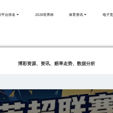
彩平台排名
2026世界杯
体育资讯
电子
博彩资源、资讯、赔率走势、数据分析