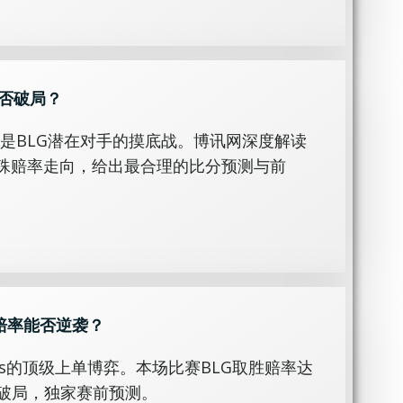
能否破局？
内战，更是BLG潜在对手的摸底战。博讯网深度解读
.00的悬殊赔率走向，给出最合理的比分预测与前
0高赔率能否逆袭？
与Zeus的顶级上单博弈。本场比赛BLG取胜赔率达
战中破局，独家赛前预测。