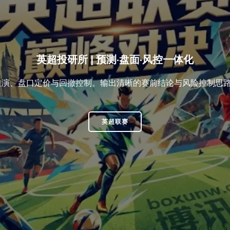
英超投研所 | 预测·盘面·风控一体化
推演、盘口定价与回撤控制。输出清晰的赛前结论与风险控制思
英超联赛