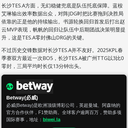
长沙TES.A方面，无幻稳健兜底是队伍托底保障。蓝桉
艾琳输出效率数据出众，对阵JDG时把比赛拖到决胜局
依靠的正是他的持续输出。书源轮换回归首发后打出赵
云MVP表现，帆帆的回归让队伍中后期团战决策明显提
升，这是TES.A零封佛山DRG的关键。
不过历史交锋数据对长沙TES.A并不友好。2025KPL春
季赛双方最近一次BO5，长沙TES.A被广州TTG以3比0
零封，三局平均时长仅13分钟出头。
A+
Betway(必威)
必威(Betway)是欧洲顶级博彩公司，英超曼城、阿森纳的
官方合作伙伴，F1赞助商。全球客户逾两百万，赞助多项
biwei.la
国际赛事，地址：