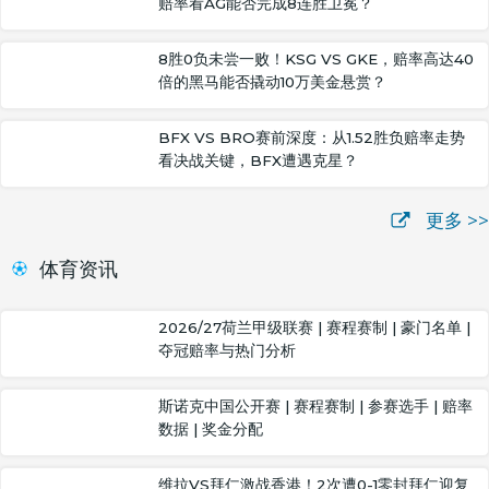
赔率看AG能否完成8连胜卫冕？
8胜0负未尝一败！KSG VS GKE，赔率高达40
倍的黑马能否撬动10万美金悬赏？
BFX VS BRO赛前深度：从1.52胜负赔率走势
看决战关键，BFX遭遇克星？
更多 >>
体育资讯
2026/27荷兰甲级联赛 | 赛程赛制 | 豪门名单 |
夺冠赔率与热门分析
斯诺克中国公开赛 | 赛程赛制 | 参赛选手 | 赔率
数据 | 奖金分配
维拉VS拜仁激战香港！2次遭0-1零封拜仁迎复