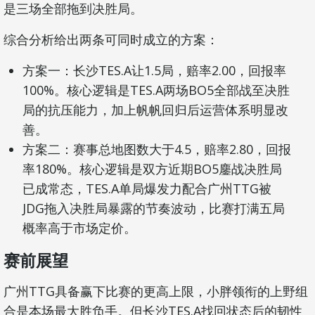
是三场全部拖到决胜局。
综合分析给出两条可同时成立的方案：
方案一：长沙TES.A让1.5局，赔率2.00，回报率
100%。核心逻辑是TES.A两场BO5全部战至决胜
局的抗压能力，加上帆帆回归后运营体系明显改
善。
方案二：赛事总地图数大于4.5，赔率2.80，回报
率180%。核心逻辑是双方近期BO5鏖战决胜局
已成常态，TES.A单局爆发力配合广州TTG被
JDG拖入决胜局暴露的节奏波动，比赛打满五局
概率高于市场定价。
赛前展望
广州TTG具备赢下比赛的更高上限，小胖领衔的上野组
合是本场最大胜负手。但长沙TES.A找回状态后的韧性