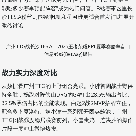
能吃多少赛季顶配阵容”成为热门问答。B站赛事区里长
沙TES.A粉丝则围绕”帆帆和星河谁更适合首发辅助”展开
激烈讨论。
广州TTG战长沙TES.A – 2026王者荣耀KPL夏季赛赔率盘口
信息必威(Betway)提供
战力实力深度对比
从数据看广州TTG的上野组合亮眼。小胖首周战士野保
持全胜，杨戬对阵佛山DRG的G4打出28.5%输出占比、
32.5%承伤占比的全能表现。白起2战2MVP招牌立住，
配合萝卜夏洛特、姬小满一系列强开团英雄池，广州
TTG团战强度稳居联赛前列。小雪蚩姹三连决胜的操作
片段一度冲上微博热搜。