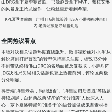
山DRG拿下夏季赛首胜。书源赵云拿下MVP、蓝桉艾琳
的风暴龙王抢龙操作，让粉丝重新看到希望。
KPL夏季赛前瞻：广州TTG迎战长沙TES.A 小胖领衔冲击组
内 老牌劲旅急寻翻盘钥匙
全网热议看点
本场对决相关话题热度直线飙升。微博端粉丝对小胖”从
解说席到打野首发”的转型保持高关注度，杨戬13分钟
不到带队终结佛山DRG的名场面被反复截取，小胖对阵
JDG决胜局失误相关话题也登上热搜前列，评论区两极
分化明显。
抖音端”胖皇老矣，尚能饭否”、”胖皇回归后首胜”等话题
持续刷屏，白起两战两MVP的”吃分招牌”人设深入人
心，萝卜夏洛特那句”准备干”的语音被做成鬼畜素材播
放量破千万。知乎讨论更为理性，”广州TTG上野组合