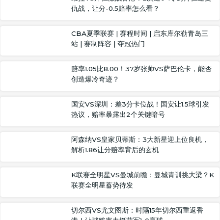
仇战，让分-0.5赔率怎么看？
CBA夏季联赛 | 赛程时间 | 启东库尔勒青岛三
站 | 赛制阵容 | 夺冠热门
赔率1.05比8.00！37岁张帅VS萨巴伦卡，能否
创造爆冷奇迹？
国安VS深圳：差3分卡位战！国安让1.5球引发
热议，赔率暴露出2个关键暗号
阿森纳VS皇家贝蒂斯：3大新星迎上位良机，
解析1.86让分赔率背后的玄机
K联赛全明星VS曼城前瞻：曼城青训挑大梁？K
联赛全明星蓄势待发
切尔西VS尤文图斯：时隔15年切尔西重返香