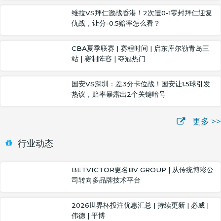
维拉VS拜仁激战香港！2次遭0-1零封拜仁迎复
仇战，让分-0.5赔率怎么看？
CBA夏季联赛 | 赛程时间 | 启东库尔勒青岛三
站 | 赛制阵容 | 夺冠热门
国安VS深圳：差3分卡位战！国安让1.5球引发
热议，赔率暴露出2个关键暗号
更多 >>
行业动态
BETVICTOR更名BV GROUP | 从传统博彩公
司转向多品牌技术平台
2026世界杯投注优惠汇总 | 持续更新 | 必威 |
伟德 | 平博