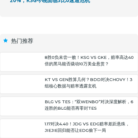
20%，KSG今晚面临3比0速通危机
热门推荐
8胜0负未尝一败！KSG VS GKE，赔率高达40
倍的黑马能否撬动10万美金悬赏？
KT VS GEN胜算几何？BDD对决CHOVY！3
组核心数据与赔率透露玄机
BLG VS TES：“双WENBO”对决深度解析，6
连胜的BLG能否再零封TES
1.17对决4.40！JDG VS EDG赔率差距悬殊，
JIEJIE回归能否让EDG偷下一局