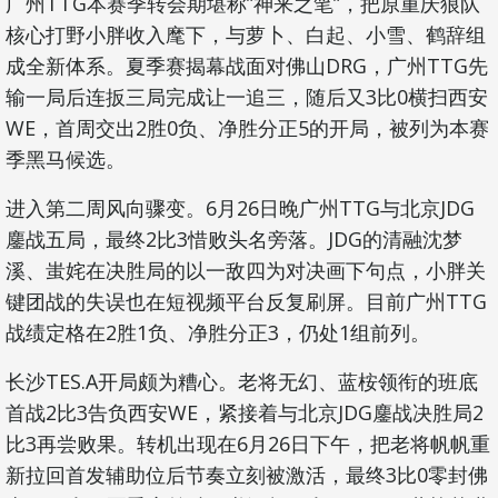
广州TTG本赛季转会期堪称”神来之笔”，把原重庆狼队
核心打野小胖收入麾下，与萝卜、白起、小雪、鹤辞组
成全新体系。夏季赛揭幕战面对佛山DRG，广州TTG先
输一局后连扳三局完成让一追三，随后又3比0横扫西安
WE，首周交出2胜0负、净胜分正5的开局，被列为本赛
季黑马候选。
进入第二周风向骤变。6月26日晚广州TTG与北京JDG
鏖战五局，最终2比3惜败头名旁落。JDG的清融沈梦
溪、蚩姹在决胜局的以一敌四为对决画下句点，小胖关
键团战的失误也在短视频平台反复刷屏。目前广州TTG
战绩定格在2胜1负、净胜分正3，仍处1组前列。
长沙TES.A开局颇为糟心。老将无幻、蓝桉领衔的班底
首战2比3告负西安WE，紧接着与北京JDG鏖战决胜局2
比3再尝败果。转机出现在6月26日下午，把老将帆帆重
新拉回首发辅助位后节奏立刻被激活，最终3比0零封佛