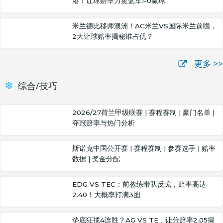
港！让球赔率力挺蓝军1-0赢球
米兰德比移师澳洲！AC米兰VS国际米兰前瞻，
2大让球赔率揭秘谁占优？
更多 >>
综合/技巧
2026/27荷兰甲级联赛 | 赛程赛制 | 豪门名单 |
夺冠赔率与热门分析
斯诺克中国公开赛 | 赛程赛制 | 参赛选手 | 赔率
数据 | 奖金分配
EDG VS TEC：前教练带队反戈，赔率高达
2.40！大概率打满3图
垫底狂揽4连胜？AG VS TE，让分赔率2.05揭