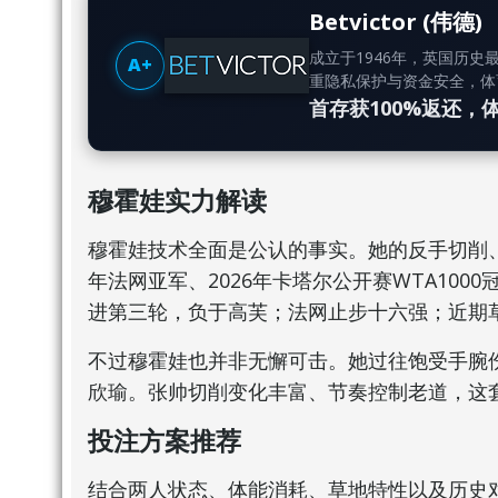
Betvictor (伟德)
成立于1946年，英国历
A+
重隐私保护与资金安全，体
首存获100%返还，
穆霍娃实力解读
穆霍娃技术全面是公认的事实。她的反手切削、
年法网亚军、2026年卡塔尔公开赛WTA10
进第三轮，负于高芙；法网止步十六强；近期
不过穆霍娃也并非无懈可击。她过往饱受手腕伤
欣瑜。张帅切削变化丰富、节奏控制老道，这
投注方案推荐
结合两人状态、体能消耗、草地特性以及历史