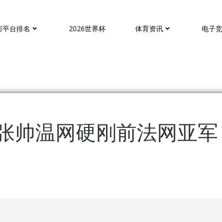
彩平台排名
2026世界杯
体育资讯
电子
张帅温网硬刚前法网亚军，