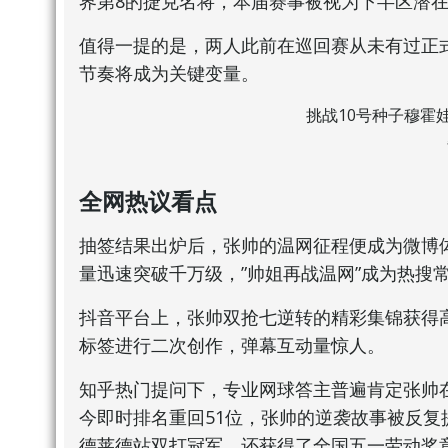
界第8的捷克名将，本届赛事被视为下半区潜
值得一提的是，两人此前在巡回赛从未有过正
节奏将成为关键变量。
挑战10号种子穆霍
全网热议看点
抽签结果出炉后，张帅的温网征程便成为微博体
量迅速突破千万级，”帅姐再战温网”成为热搜
抖音平台上，张帅双抢七逆转的精彩集锦获得高
标签进行二次创作，弹幕互动量惊人。
知乎热门提问下，专业网球答主普遍肯定张帅在
今即时排名重回51位，张帅的逆袭故事被反复提
德莱德站双打冠军，还获得了全国五一劳动奖