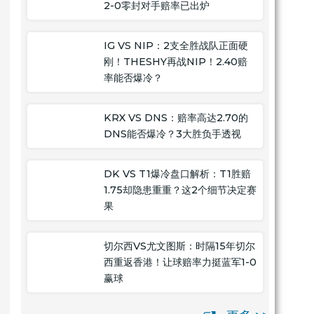
2-0零封对手赔率已出炉
IG VS NIP：2支全胜战队正面硬
刚！THESHY再战NIP！2.40赔
率能否爆冷？
KRX VS DNS：赔率高达2.70的
DNS能否爆冷？3大胜负手透视
DK VS T1爆冷盘口解析：T1胜赔
1.75却隐患重重？这2个细节决定赛
果
切尔西VS尤文图斯：时隔15年切尔
西重返香港！让球赔率力挺蓝军1-0
赢球