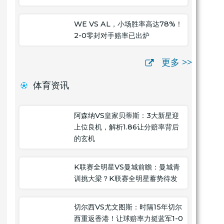
WE VS AL，小场胜率高达78%！
2-0零封对手赔率已出炉
更多 >>
体育资讯
阿森纳VS皇家贝蒂斯：3大新星迎
上位良机，解析1.86让分赔率背后
的玄机
K联赛全明星VS曼城前瞻：曼城青
训挑大梁？K联赛全明星蓄势待发
切尔西VS尤文图斯：时隔15年切尔
西重返香港！让球赔率力挺蓝军1-0