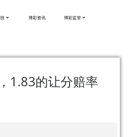
竞技
博彩资讯
博彩监管
1.83的让分赔率