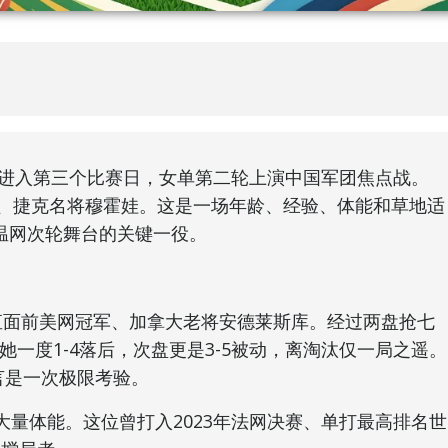
标赛进入第三个比赛日，女单第二轮上演中国军团焦点战。
子、捷克名将穆霍娃。这是一场年龄、经验、体能和草地适
温网次轮舞台的关键一役。
直面前美网冠军、加拿大老将安德莱斯库。经过两盘抢七
她一度1-4落后，次盘更是3-5被动，离淘汰仅一局之遥。
言是一次极限考验。
大量体能。这位曾打入2023年法网决赛、单打最高排名世