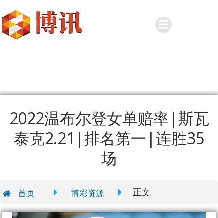
Skip
to
content
2022温布尔登女单赔率|斯瓦
泰克2.21|排名第一|连胜35
场
正文
首页
博彩资源