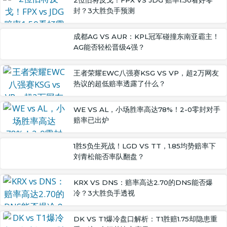
封？3大胜负手预测
成都AG VS AUR：KPL冠军碰撞东南亚霸主！
AG能否轻松晋级4强？
王者荣耀EWC八强赛KSG VS VP，超2万网友
热议的超低赔率透露了什么？
WE VS AL，小场胜率高达78%！2-0零封对手
赔率已出炉
1胜5负生死战！LGD VS TT，1.85均势赔率下
刘青松能否率队翻盘？
KRX VS DNS：赔率高达2.70的DNS能否爆
冷？3大胜负手透视
DK VS T1爆冷盘口解析：T1胜赔1.75却隐患重