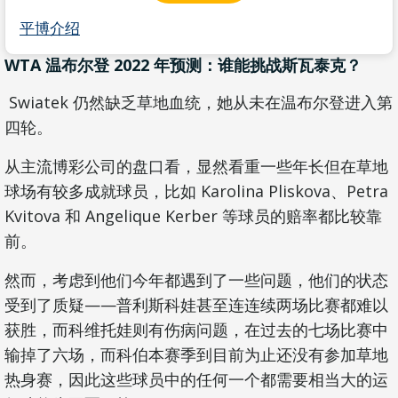
平博介绍
WTA 温布尔登 2022 年预测：谁能挑战斯瓦泰克？
Swiatek 仍然缺乏草地血统，她从未在温布尔登进入第
四轮。
从主流博彩公司的盘口看，显然看重一些年长但在草地
球场有较多成就球员，比如 Karolina Pliskova、Petra
Kvitova 和 Angelique Kerber 等球员的赔率都比较靠
前。
然而，考虑到他们今年都遇到了一些问题，他们的状态
受到了质疑——普利斯科娃甚至连连续两场比赛都难以
获胜，而科维托娃则有伤病问题，在过去的七场比赛中
输掉了六场，而科伯本赛季到目前为止还没有参加草地
热身赛，因此这些球员中的任何一个都需要相当大的运