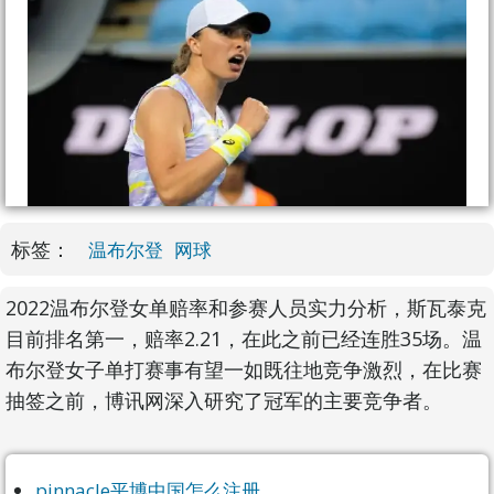
标签：
温布尔登
网球
2022温布尔登女单赔率和参赛人员实力分析，斯瓦泰克
目前排名第一，赔率2.21，在此之前已经连胜35场。温
布尔登女子单打赛事有望一如既往地竞争激烈，在比赛
抽签之前，博讯网深入研究了冠军的主要竞争者。
pinnacle平博中国怎么注册