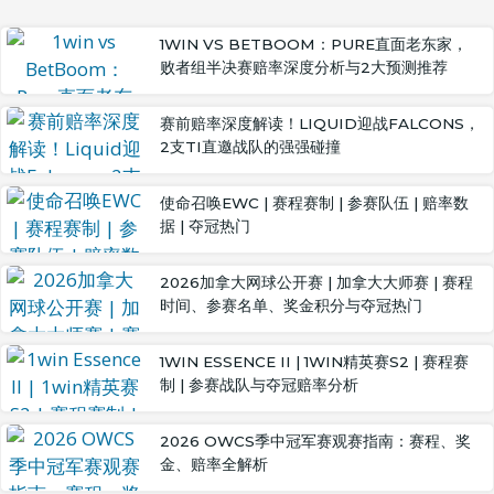
1WIN VS BETBOOM：PURE直面老东家，
败者组半决赛赔率深度分析与2大预测推荐
赛前赔率深度解读！LIQUID迎战FALCONS，
2支TI直邀战队的强强碰撞
使命召唤EWC | 赛程赛制 | 参赛队伍 | 赔率数
据 | 夺冠热门
2026加拿大网球公开赛 | 加拿大大师赛 | 赛程
时间、参赛名单、奖金积分与夺冠热门
1WIN ESSENCE II | 1WIN精英赛S2 | 赛程赛
制 | 参赛战队与夺冠赔率分析
2026 OWCS季中冠军赛观赛指南：赛程、奖
金、赔率全解析