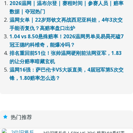
2026温网 | 温布尔登 | 赛程时间 | 参赛人员 | 赔率
数据 | 夺冠热门
温网女单 | 22岁郑钦文再战西尼亚科娃，4年3次交
手能否复仇？高赔率盘口出炉
1.04 vs 8.50悬殊赔率！2026温网男单吴易昺死磕7
冠王德约科维奇，能爆冷吗？
排名重回前51位！张帅温网硬刚前法网亚军，1.83
的让分赔率暗藏玄机
温网16强：萨巴伦卡VS大坂直美，4届冠军第5次交
锋，1.80赔率怎么选？
热门推荐
2位旧将反戈！FPX VS JDG 赔率1.50看好零