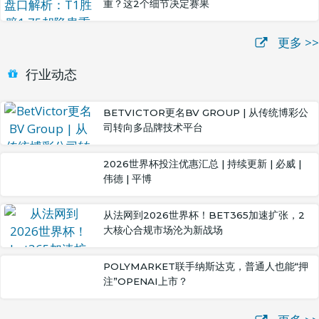
重？这2个细节决定赛果
更多 >>
行业动态
BETVICTOR更名BV GROUP | 从传统博彩公
司转向多品牌技术平台
2026世界杯投注优惠汇总 | 持续更新 | 必威 |
伟德 | 平博
从法网到2026世界杯！BET365加速扩张，2
大核心合规市场沦为新战场
POLYMARKET联手纳斯达克，普通人也能“押
注”OPENAI上市？