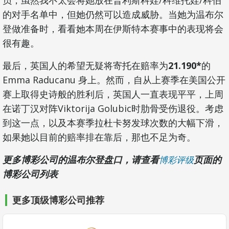
员，虽然我不太会将她放在普利斯科娃/科维托娃/科伯
的对手名单中，但她仍然可以造成威胁。当她为温布尔
登做准备时，看看她本周在伊斯特本赛事中的表现将会
很有趣。
最后，英国人的希望无疑将寄托在赔率为
21.190*
的
Emma Raducanu 身上。然而，自从上赛季在美国公开
赛上取得史诗般的胜利后，英国人一直表现平平，上周
在诺丁汉对阵Viktorija Golubic时肋骨受伤退役。考虑
到这一点，以及本赛季拉杜卡努发球次数的大幅下滑，
如果她以目前的赔率排在靠后，那也不足为奇。
更多博彩公司的温布尔登盘口，请查看
页面的
博彩评级
博彩公司列表
更多顶级博彩公司推荐