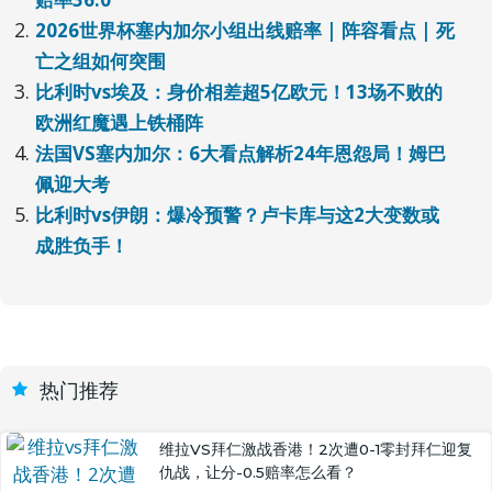
2026世界杯塞内加尔小组出线赔率 | 阵容看点 | 死
亡之组如何突围
比利时vs埃及：身价相差超5亿欧元！13场不败的
欧洲红魔遇上铁桶阵
法国VS塞内加尔：6大看点解析24年恩怨局！姆巴
佩迎大考
比利时vs伊朗：爆冷预警？卢卡库与这2大变数或
成胜负手！
热门推荐
维拉VS拜仁激战香港！2次遭0-1零封拜仁迎复
仇战，让分-0.5赔率怎么看？