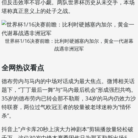
但反击效率不容小觑。两队世界杯历史从未交手，本场
堪称真正意义上的处子之战。
世界杯1/16决赛前瞻：比利时硬撼塞内加尔，黄金一代谢幕
战遇非洲冠军
全网热议看点
德布劳内与马内的中场对话成为最大焦点。微博相关话
题下，”丁丁最后一舞”与”马内最后机会”形成强烈共鸣。
35岁的德布劳内已转会那不勒斯，34岁的马内仍效力沙
特联赛，两位过气欧冠王者的较量被老球迷称为”情怀
杀”。
抖音上”卢卡库20秒上演大力神剧本”剪辑播放量轻松破
千万。这位30岁中锋本赛季因伤只为那不勒斯出场5