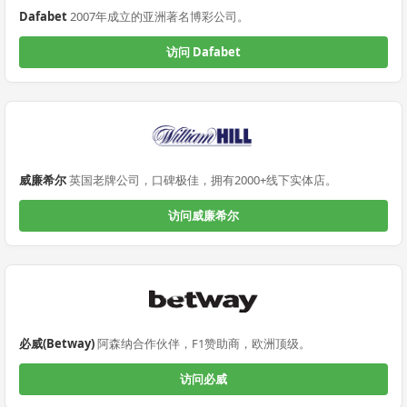
Dafabet
2007年成立的亚洲著名博彩公司。
访问 Dafabet
威廉希尔
英国老牌公司，口碑极佳，拥有2000+线下实体店。
访问威廉希尔
必威(Betway)
阿森纳合作伙伴，F1赞助商，欧洲顶级。
访问必威