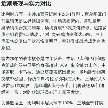
近期表现与实力对比
比利时方面，主帅加西亚延续4-2-3-1阵型，库尔图瓦门
前坐镇仍是世界顶级保障。中场德布劳内、蒂勒曼斯、
奥纳纳组合实力雄厚，场均贡献3.3次关键传球。边路多
库小组赛贡献2助攻，1对1突破成功率高达58%。卢卡
库虽伤愈复出但状态恢复明显，替补登场战术成为奇兵
杀招。
塞内加尔的战术核心是防守反击。中后卫库利巴利和塞
克组成的双中卫平均身高超过1米9，制空能力出色。中
场盖耶、卡马拉、迪亚塔覆盖范围极大，场均跑动距离
突破35公里。锋线伊斯梅拉·萨尔状态火热，三场打入3
球贡献1次助攻，是非洲队头号杀手。门将爱德华·门迪
经验丰富，对阵欧洲球员心理上毫不发怵。
关键数据上，比利时本届大球率100%，三场全部打满