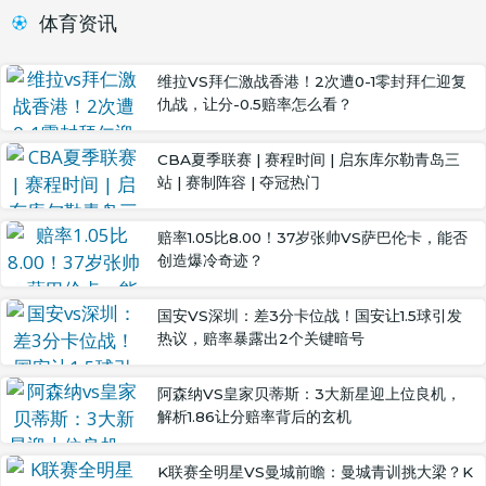
体育资讯
维拉VS拜仁激战香港！2次遭0-1零封拜仁迎复
仇战，让分-0.5赔率怎么看？
CBA夏季联赛 | 赛程时间 | 启东库尔勒青岛三
站 | 赛制阵容 | 夺冠热门
赔率1.05比8.00！37岁张帅VS萨巴伦卡，能否
创造爆冷奇迹？
国安VS深圳：差3分卡位战！国安让1.5球引发
热议，赔率暴露出2个关键暗号
阿森纳VS皇家贝蒂斯：3大新星迎上位良机，
解析1.86让分赔率背后的玄机
K联赛全明星VS曼城前瞻：曼城青训挑大梁？K