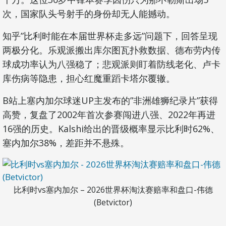
次，国家队头号射手的身份却无人能撼动。
知乎”比利时能在本届世界杯走多远”问题下，回答呈现
两极分化。乐观派搬出库尔图瓦扑救数据、德布劳内传
球成功率认为八强稳了；悲观派则盯着防线老化、卢卡
库伤病等隐患，担心红魔重蹈卡塔尔覆辙。
B站上塞内加尔球迷UP主发布的”非洲雄狮纪录片”获得
高赞，复盘了2002年首次参赛闯进八强、2022年再进
16强的历史。Kalshi给出的晋级概率显示比利时62%、
塞内加尔38%，差距并不悬殊。
比利时vs塞内加尔 – 2026世界杯淘汰赛赔率和盘口-伟德
(Betvictor)