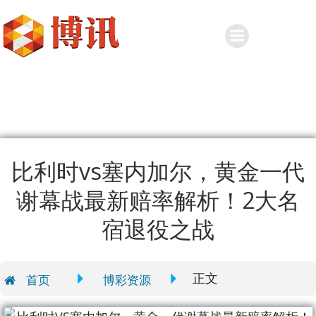
Skip
to
content
比利时vs塞内加尔，黄金一代
谢幕战最新赔率解析！2大名
宿退役之战
正文
首页
博彩资源