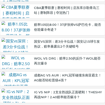
CBA夏季联赛 | 赛程时间 | 启东库尔勒青岛三
站 | 赛制阵容 | 夺冠热门
赔率1.05比8.00！37岁张帅VS萨巴伦卡，能否
创造爆冷奇迹？
国安VS深圳：差3分卡位战！国安让1.5球引发
热议，赔率暴露出2个关键暗号
WOL VS DRG：赔率2.50的反扑？WOL能否
再次爆冷
成都AG VS AUR：KPL冠军碰撞东南亚霸主！
AG能否轻松晋级4强？
IG VS NIP：2支全胜战队正面硬刚！THESHY
再战NIP！2.40赔率能否爆冷？