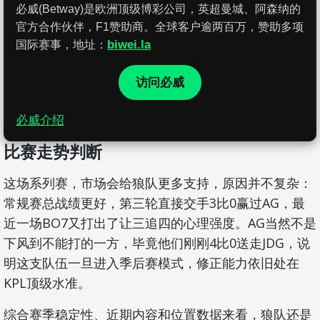
必威(Betway)是欧洲顶级博彩公司，英超曼城、阿森纳的
官方合作伙伴，F1赞助商。全球客户逾两百万，赞助多项
biwei.la
国际赛事，地址：
访问必威
必威介绍
比赛走势判断
这场系列赛，市场会给狼队更多支持，原因并不复杂：
常规赛总战绩更好，第三轮直接交手3比0赢过AG，最
近一场BO7又打出了让三追四的心理强度。AG当然不是
下风到不能打的一方，毕竟他们刚刚4比0送走JDG，说
明这支队伍一旦进入季后赛模式，修正能力依旧处在
KPL顶级水准。
综合赛季稳定性、近期内容和位置数据来看，狼队还是