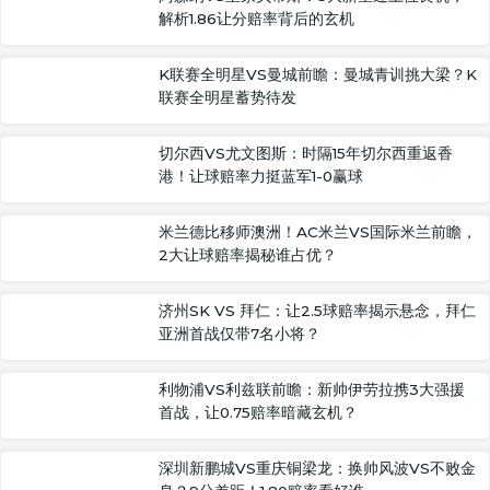
解析1.86让分赔率背后的玄机
K联赛全明星VS曼城前瞻：曼城青训挑大梁？K
联赛全明星蓄势待发
切尔西VS尤文图斯：时隔15年切尔西重返香
港！让球赔率力挺蓝军1-0赢球
米兰德比移师澳洲！AC米兰VS国际米兰前瞻，
2大让球赔率揭秘谁占优？
济州SK VS 拜仁：让2.5球赔率揭示悬念，拜仁
亚洲首战仅带7名小将？
利物浦VS利兹联前瞻：新帅伊劳拉携3大强援
首战，让0.75赔率暗藏玄机？
深圳新鹏城VS重庆铜梁龙：换帅风波VS不败金