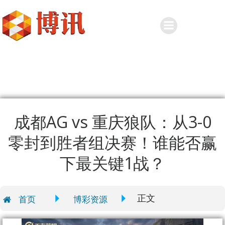
Skip
to
content
成都AG vs 重庆狼队：从3-0
零封到胜者组决赛！谁能否赢
下最关键1战？
正文
首页
博彩资源