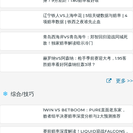
身？9分差距！1.80赔率看好谁
辽宁铁人VS上海申花 | 5组关键数据与赔率 | 4
项赔率数据 | 铁西之夜谁先止血
青岛西海岸VS青岛海牛：郑智回归迎战同城死
敌！独家赔率解读暗示冷门
赫罗纳VS阿森纳：枪手季前赛迎大考，1.95客
胜赔率看好阿森纳狂轰3球？
更多 >>
综合/技巧
1WIN VS BETBOOM：PURE直面老东家，
败者组半决赛赔率深度分析与2大预测推荐
赛前赔率深度解读！LIQUID迎战FALCONS，