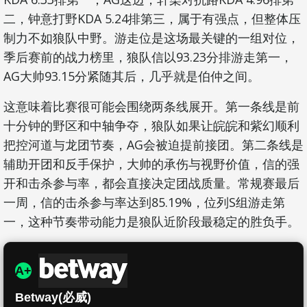
二，钟意打野KDA 5.24排第三，属于有强点，但整体压
制力不如狼队中野。游走位是这场最关键的一组对位，
季后赛前的战力榜里，狼队信以93.23分排游走第一，
AG大帅93.15分紧随其后，几乎就是伯仲之间。
这意味着比赛很可能会围绕两条线展开。第一条线是前
十分钟的野区和中轴争夺，狼队如果让皖皖和紫幻顺利
把控河道与龙团节奏，AG会被迫提前接团。第二条线是
辅助开团和反手保护，大帅的承伤与视野价值，信的强
开和击杀参与率，都会直接决定团战质量。常规赛最后
一周，信的击杀参与率达到85.19%，位列S组游走第
一，这种节奏带动能力是狼队近阶段最稳定的胜负手。
A+
Betway(必威)