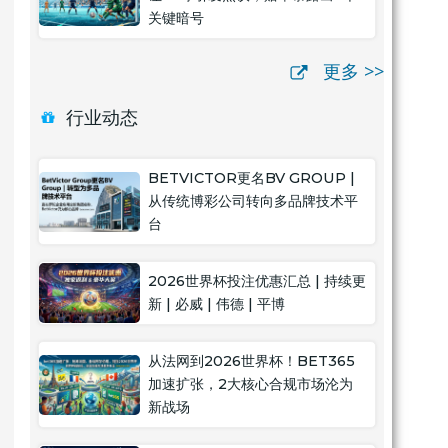
关键暗号
更多 >>
行业动态
BETVICTOR更名BV GROUP |
从传统博彩公司转向多品牌技术平
台
2026世界杯投注优惠汇总 | 持续更
新 | 必威 | 伟德 | 平博
从法网到2026世界杯！BET365
加速扩张，2大核心合规市场沦为
新战场