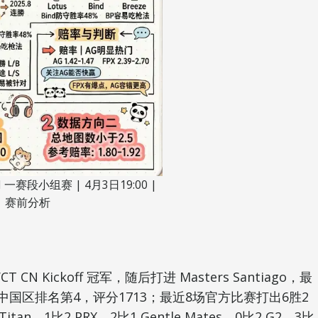
 CN 一赛段小组赛 | 4月3日19:00 |
赛前分析
 Kickoff 冠军，随后打进 Masters Santiago，最
中国区排名第4，评分1713；最近8场官方比赛打出6胜2
、1比2 PRX、2比1 Gentle Mates、0比2 G2、3比