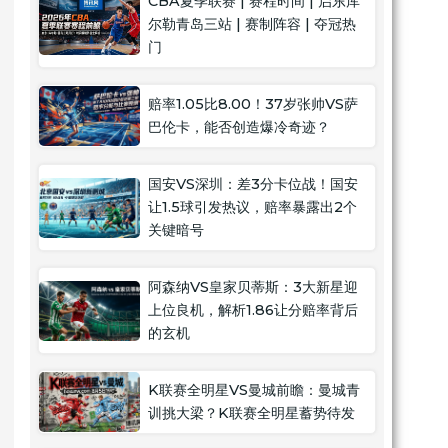
CBA夏季联赛 | 赛程时间 | 启东库
尔勒青岛三站 | 赛制阵容 | 夺冠热
门
赔率1.05比8.00！37岁张帅VS萨
巴伦卡，能否创造爆冷奇迹？
国安VS深圳：差3分卡位战！国安
让1.5球引发热议，赔率暴露出2个
关键暗号
阿森纳VS皇家贝蒂斯：3大新星迎
上位良机，解析1.86让分赔率背后
的玄机
K联赛全明星VS曼城前瞻：曼城青
训挑大梁？K联赛全明星蓄势待发