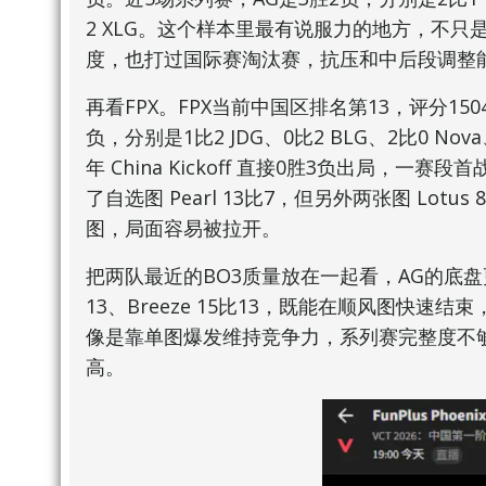
2 XLG。这个样本里最有说服力的地方，不只是
度，也打过国际赛淘汰赛，抗压和中后段调整
再看FPX。FPX当前中国区排名第13，评分15
负，分别是1比2 JDG、0比2 BLG、2比0 No
年 China Kickoff 直接0胜3负出局，
了自选图 Pearl 13比7，但另外两张图 Lotu
图，局面容易被拉开。
把两队最近的BO3质量放在一起看，AG的底盘更扎实。
13、Breeze 15比13，既能在顺风图快
像是靠单图爆发维持竞争力，系列赛完整度不
高。