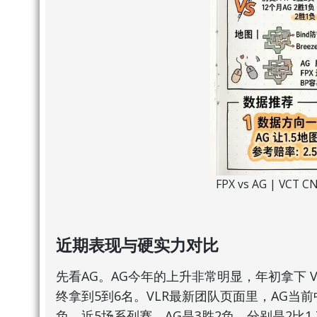
FPX vs AG | VCT
近期表现与硬实力对比
先看AG。AG今年的上升非常明显，年初拿下 VCT CN
终拿到5到6名。VLR最新团队页面里，AG当前
负。近5场系列赛，AG是3胜2负，分别是2比1 Titan