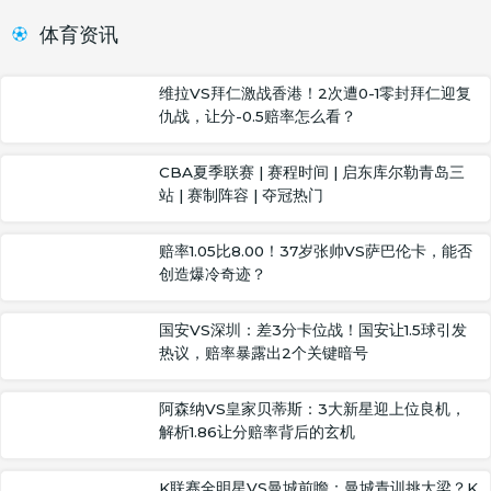
体育资讯
维拉VS拜仁激战香港！2次遭0-1零封拜仁迎复
仇战，让分-0.5赔率怎么看？
CBA夏季联赛 | 赛程时间 | 启东库尔勒青岛三
站 | 赛制阵容 | 夺冠热门
赔率1.05比8.00！37岁张帅VS萨巴伦卡，能否
创造爆冷奇迹？
国安VS深圳：差3分卡位战！国安让1.5球引发
热议，赔率暴露出2个关键暗号
阿森纳VS皇家贝蒂斯：3大新星迎上位良机，
解析1.86让分赔率背后的玄机
K联赛全明星VS曼城前瞻：曼城青训挑大梁？K