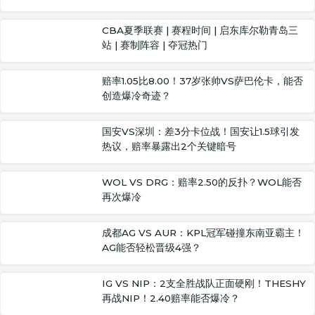
CBA夏季联赛 | 赛程时间 | 启东库尔勒青岛三
站 | 赛制阵容 | 夺冠热门
赔率1.05比8.00！37岁张帅VS萨巴伦卡，能否
创造爆冷奇迹？
国安VS深圳：差3分卡位战！国安让1.5球引发
热议，赔率暴露出2个关键暗号
WOL VS DRG：赔率2.50的反扑？WOL能否
再次爆冷
成都AG VS AUR：KPL冠军碰撞东南亚霸主！
AG能否轻松晋级4强？
IG VS NIP：2支全胜战队正面硬刚！THESHY
再战NIP！2.40赔率能否爆冷？