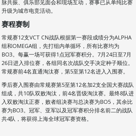
脉共振、俱乐部见面会和现场互动，赛事已从单纯比赛
升级为城市电竞活动。
赛程赛制
常规赛12支VCT CN战队根据第一赛段成绩分为ALPHA
组和OMEGA组，先打组内单循环，所有比赛均为
BO3。每赢一场可获得1点冠军赛积分。7月24日至7月
26日进入排位赛，各组同名次战队交手决定种子顺位。
常规赛前4名直通淘汰赛，第5至第12名进入入围赛。
季后赛入围赛由常规赛第5至第12名加2支全国大赛战队
组成，共10队双败淘汰，前4名晋级淘汰赛。最终8队进
入双败淘汰正赛，败者组决赛与总决赛为BO5，其余比
赛为BO3。冠军、亚军以及冠军赛积分排名前二的战队
共4队，将获得上海全球冠军赛资格。