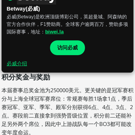
Betway(必威)
必威(Betway)是欧洲顶级博彩公司，英超曼城、阿森纳的
官方合作伙伴，F1赞助商。全球客户逾两百万，赞助多项
biwei.la
国际赛事，地址：
访问必威
必威介绍
积分奖金与奖励
本届赛事总奖金池为250000美元。更关键的是冠军赛积
分与上海全球冠军赛席位：常规赛每胜1场拿1点，季后
赛冠军、亚军、季军、殿军分别获得6点、4点、3点、2
点。赛段前二直接拿到强势晋级位置，积分前二还能补
足另外两个席位，因此中上游战队每一个BO3都可能改
变年度命运。