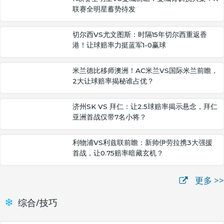
联赛全明星蓄势待发
切尔西VS尤文图斯：时隔15年切尔西重返香
港！让球赔率力挺蓝军1-0赢球
米兰德比移师澳洲！AC米兰VS国际米兰前瞻，
2大让球赔率揭秘谁占优？
济州SK VS 拜仁：让2.5球赔率揭示悬念，拜仁
亚洲首战仅带7名小将？
利物浦VS利兹联前瞻：新帅伊劳拉携3大强援
首战，让0.75赔率暗藏玄机？
更多 >>
综合/技巧