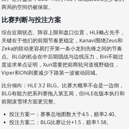
两局的空间仍被保留。
比赛判断与投注方案
综合近期状态、阵容上限和盘口位置，HLE略占先手，
关键在于他们的前期节奏更稳定，Kanavi围绕Zeus和
Zeka的联动更容易打开第一条小龙到先锋之间的节奏
点。BLG的机会在中后期团战与边线压力，Bin不能过
度追求单点证明，Xun需要把前两轮河道视野稳住，
Viper和ON则要减少下路第一波被动回城。
比分倾向：HLE 3:2 BLG。比赛大概率不会是一边倒，
BLG有能力把系列赛拖入第五局，但HLE在版本执行和
前期滚雪球方面更完整。
投注方案一：赛事总地图数大于4.5，赔率2.40。
投注方案二：BLG比赛让分+1.5，赔率1.58。