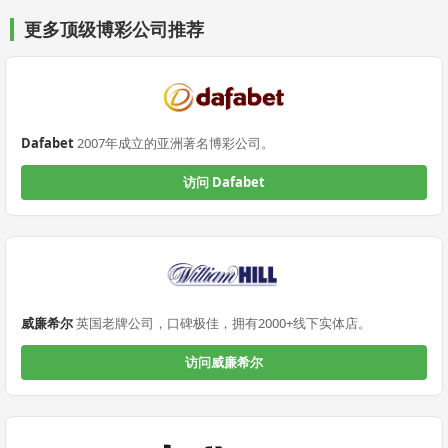
更多顶级博彩公司推荐
Dafabet
2007年成立的亚洲著名博彩公司。
访问 Dafabet
威廉希尔
英国老牌公司，口碑极佳，拥有2000+线下实体店。
访问威廉希尔