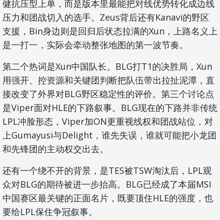
健抗压型上单，而是版本里最能把对线优势转化成边线
压力和团战切入的选手。Zeus背后还有Kanavi的野区
支援，Bin身边则是回归后状态拉满的Xun，上路名义上
是一打一，实际会牵动整张地图的第一波节奏。
第二个热词是Xun中国队长。BLG打T1的决胜局，Xun
用强开、控资源和关键团判断把队伍带出拉扯泥潭，直
接改变了外界对BLG野区稳定性的评价。第三个讨论点
是Viper面对HLE的下路叙事。BLG现在的下路并非传统
LPL冲脸形态，Viper加ON更重视线权和团战站位，对
上Gumayusi与Delight，谁先失误，谁就可能把小龙团
和先锋团的主动权交出去。
还有一个绕不开的背景，是TES被TSW淘汰后，LPL观
众对BLG的期待被进一步抬高。BLG已经成了本届MSI
中国赛区最关键的正面名片，既要顶住HLE的强度，也
要给LPL保住争冠叙事。