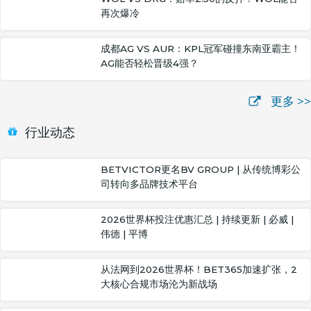
再次爆冷
成都AG VS AUR：KPL冠军碰撞东南亚霸主！
AG能否轻松晋级4强？
更多 >>
行业动态
BETVICTOR更名BV GROUP | 从传统博彩公
司转向多品牌技术平台
2026世界杯投注优惠汇总 | 持续更新 | 必威 |
伟德 | 平博
从法网到2026世界杯！BET365加速扩张，2
大核心合规市场沦为新战场