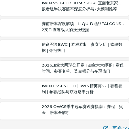
1WIN VS BETBOOM：PURE直面老东家，
败者组半决赛赔率深度分析与2大预测推荐
赛前赔率深度解读！LIQUID迎战FALCONS，
2支TI直邀战队的强强碰撞
使命召唤EWC | 赛程赛制 | 参赛队伍 | 赔率数
据 | 夺冠热门
2026加拿大网球公开赛 | 加拿大大师赛 | 赛程
时间、参赛名单、奖金积分与夺冠热门
1WIN ESSENCE II | 1WIN精英赛S2 | 赛程赛
制 | 参赛战队与夺冠赔率分析
2026 OWCS季中冠军赛观赛指南：赛程、奖
金、赔率全解析
更多 >>