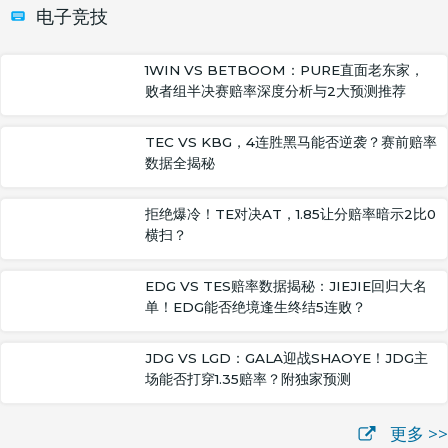
电子竞技
1WIN VS BETBOOM：PURE直面老东家，
败者组半决赛赔率深度分析与2大预测推荐
TEC VS KBG，4连胜黑马能否逆袭？赛前赔率
数据全揭秘
拒绝爆冷！TE对决AT，1.85让分赔率暗示2比0
横扫？
EDG VS TES赔率数据揭秘：JIEJIE回归大名
单！EDG能否绝境逢生终结5连败？
JDG VS LGD：GALA迎战SHAOYE！JDG主
场能否打穿1.35赔率？附独家预测
更多 >>