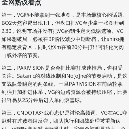
全网热议看点
第一，VG能不能拿到一张地图，是本场最核心的话题。
BO2天然容易出现1:1，但盘口把VG至少赢一张图开到
2.30，说明市场并没有把VG的韧性定为低赔选项。VG
如果想破局，必须在BP阶段减少中期断档，让shiro拥
有稳定发育区，同时让Xm在前20分钟打出可转化为肉
山或外塔的节奏。
第二，PARIVISION是否会把比赛打成速推局，也很受
关注。Satanic的对线压制和No[o]ne的节奏启动，是这
支战队最稳定的两条线。一旦PARIVISION在前两轮拿
到强开加推进体系，VG的边路资源会被持续压缩，比赛
很容易从25分钟后进入单向滚雪球。
第三，CNDOTA外战心态仍是讨论高频词。VG在ACL夺
冠时有过败者组反弹，团队执行和团战处理被重新认
可，但国际赛面对顶级强队时，容错会被明显放大。今