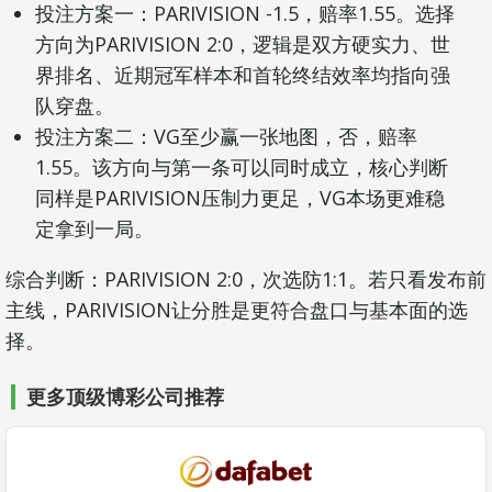
投注方案一：PARIVISION -1.5，赔率1.55。选择
方向为PARIVISION 2:0，逻辑是双方硬实力、世
界排名、近期冠军样本和首轮终结效率均指向强
队穿盘。
投注方案二：VG至少赢一张地图，否，赔率
1.55。该方向与第一条可以同时成立，核心判断
同样是PARIVISION压制力更足，VG本场更难稳
定拿到一局。
综合判断：PARIVISION 2:0，次选防1:1。若只看发布前
主线，PARIVISION让分胜是更符合盘口与基本面的选
择。
更多顶级博彩公司推荐