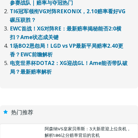
参赛战队 | 赔率与夺冠热门
TI6冠军领衔VG对阵REKONIX，2.10赔率看好VG
碾压获胜？
EWC首战！XG对阵RE：最新赔率揭秘能否2:0横
扫？Ame状态成关键
1场BO2恩怨局！LGD vs VP最新平局赔率2.40更
香？EWC前瞻解析
电竞世界杯DOTA2：XG迎战GL！Ame能否带队破
局？最新赔率解析
热门推荐
阿森纳VS皇家贝蒂斯：3大新星迎上位良机，
解析1.86让分赔率背后的玄机