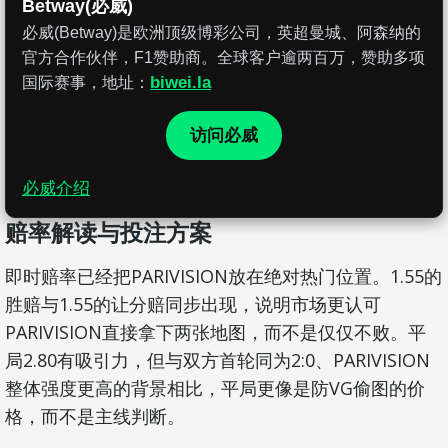
Betway(必威)
必威(Betway)是欧洲顶级博彩公司，英超曼城、阿森纳的
官方合作伙伴，F1赞助商。全球客户逾两百万，赞助多项
biwei.la
国际赛事，地址：
访问必威
必威介绍
赔率解读与投注方案
即时赔率已经把PARIVISION放在绝对热门位置。1.55的
胜赔与1.55的让分赔同步出现，说明市场更认可
PARIVISION直接拿下两张地图，而不是仅仅不败。平
局2.80有吸引力，但与双方首轮同为2:0、PARIVISION
整体强度更高的背景相比，平局更像是防VG偷图的价
格，而不是主线判断。