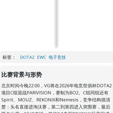
标签：
DOTA2
EWC
电子竞技
比赛背景与形势
北京时间今晚22:00，VG将在2026年电竞世俱杯DOTA2
项目C组迎战PARIVISION，赛制为BO2。C组同组还有
Spirit、MOUZ、REKONIX和Nemesis，竞争结构很清
楚：头名直接进淘汰赛，第二到第四进入突围赛，最后