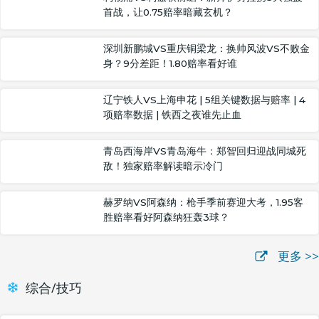
首战，让0.75赔率暗藏玄机？
深圳新鹏城VS重庆铜梁龙：换帅风波VS不败金
身？9分差距！1.80赔率看好谁
辽宁铁人VS上海申花 | 5组关键数据与赔率 | 4
项赔率数据 | 铁西之夜谁先止血
青岛西海岸VS青岛海牛：郑智回归迎战同城死
敌！独家赔率解读暗示冷门
赫罗纳VS阿森纳：枪手季前赛迎大考，1.95客
胜赔率看好阿森纳狂轰3球？
更多 >>
综合/技巧