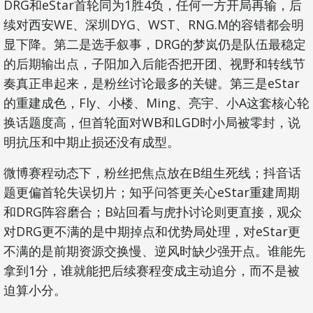
DRG和eStar首轮同为1胜4负，任何一方开局再输，后
续对西安WE、深圳DYG、WST、RNG.M的容错都会明
显下降。第二是选手叙事，DRG的梦岚仍是队伍最稳定
的后期输出点，子阳加入后能否把开团、视野和转线节
奏真正串起来，是粉丝讨论最多的关键。第三是eStar
的重建成色，Fly、小楼、Ming、亮宇、小A这套核心轮
换话题度高，但首轮面对WB和LGD时小局被零封，说
明抗压和中期止损还没有成型。
微博赛程动态下，粉丝把焦点放在B组生死线；抖音话
题更偏首轮失误切片；知乎问答更关心eStar重建周期
和DRG阵容磨合；B站回看与虎扑讨论则更直接，观众
对DRG更不满的是中期掉点和优势局处理，对eStar更
不满的是前期资源交换慢、逆风时缺少强开点。谁能先
拿到1分，谁就能把后续赛程变成主动追分，而不是被
迫算小分。