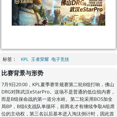
标签：
KPL
王者荣耀
电子竞技
比赛背景与形势
7月9日20:00，KPL夏季赛常规赛第二轮B组打响，佛山
DRG对阵武汉eStarPro。这场不是普通的低位组内赛，
而是B组保命战的第一道分水岭。第二轮采用BO5加全
局BP，B组6支战队单循环，前两名才有继续争取A组席
位的主动权，第三名以后基本进入淘汰倒计时，因此首