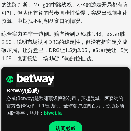
的边路判断、Ming的中路线权、小A的游走开局都有牌
可打，但队伍首轮的节奏同步性偏慢，容易出现前期让
资源、中期找不到翻盘窗口的情况。
综合实力并非一边倒。赔率给到DRG胜1.48、eStar胜
2.50，说明市场认可DRG的稳定性，但没有把它定义成
碾压局。让分盘里，DRG让1.5为2.05，eStar受让1.5为
1.68，也更接近一场4局到5局的拉扯战。
A+
Betway(必威)
必威(Betway)是欧洲顶级博彩公司，英超曼城、阿森纳的
官方合作伙伴，F1赞助商。全球客户逾两百万，赞助多项
biwei.la
国际赛事，地址：
访问必威