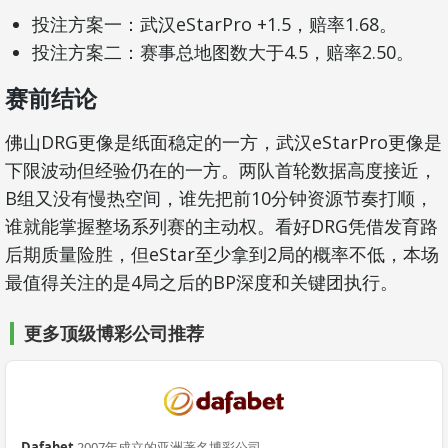
投注方案一：武汉eStarPro +1.5，赔率1.68。
投注方案二：赛事总地图数大于4.5，赔率2.50。
赛前结论
佛山DRG更像是纸面稳定的一方，武汉eStarPro更像是
下限波动但经验仍在的一方。两队首轮数据高度接近，
B组又没有慢热空间，谁先把前10分钟资源节奏打顺，
谁就能掌握整场系列赛的主动权。看好DRG凭借发育路
后期质量险胜，但eStar至少拿到2局的概率不低，本场
最值得关注的是4局之后的BP深度和关键团执行。
更多顶级博彩公司推荐
Dafabet
2007年成立的亚洲著名博彩公司。