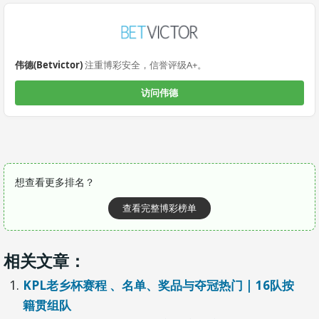
伟德(Betvictor)
注重博彩安全，信誉评级A+。
访问伟德
想查看更多排名？
查看完整博彩榜单
相关文章：
KPL老乡杯赛程 、名单、奖品与夺冠热门 | 16队按
籍贯组队