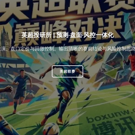
英超投研所 | 预测·盘面·风控一体化
推演、盘口定价与回撤控制。输出清晰的赛前结论与风险控制思
英超联赛