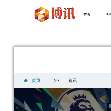
Skip
to
首页
博
content
首页
>>
资讯