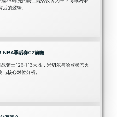
手握2-0领先的骑士能否反客为主？博讯网带
背后的逻辑。
！NBA季后赛G2前瞻
战骑士126-113大胜，米切尔与哈登状态火
测与核心对位分析。