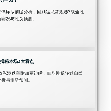
5分有戏？
网提供详尽前瞻分析，回顾猛龙常规赛3战全胜
新赛况与胜负预测。
，揭秘本场3大看点
连败泥潭跌至附加赛边缘，面对刚逆转过自己
分析与走势预测。