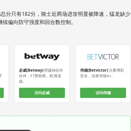
。G4总分只有182分，骑士近两场进攻明显被降速，猛龙缺少
继续偏向防守强度和回合数控制。
，
必威(Betway)
阿森纳合作
伟德(Betvictor)
注重博彩
下
伙伴，F1赞助商，欧洲顶
安全，信誉评级A+。
级。
访问必威
访问伟德