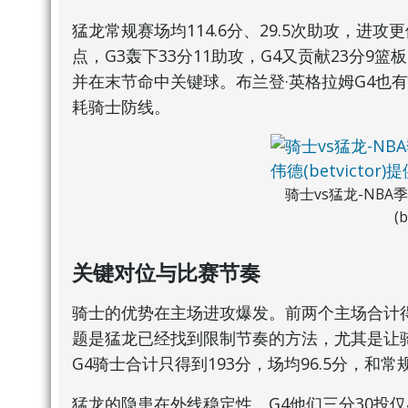
猛龙常规赛场均114.6分、29.5次助攻，进
点，G3轰下33分11助攻，G4又贡献23分9篮板
并在末节命中关键球。布兰登·英格拉姆G4也
耗骑士防线。
骑士vs猛龙-NB
(
关键对位与比赛节奏
骑士的优势在主场进攻爆发。前两个主场合计得
题是猛龙已经找到限制节奏的方法，尤其是让
G4骑士合计只得到193分，场均96.5分，和常
猛龙的隐患在外线稳定性。G4他们三分30投