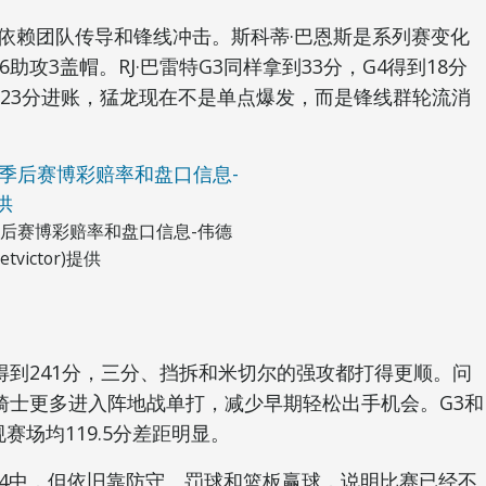
攻更依赖团队传导和锋线冲击。斯科蒂·巴恩斯是系列赛变化
6助攻3盖帽。RJ·巴雷特G3同样拿到33分，G4得到18分
有23分进账，猛龙现在不是单点爆发，而是锋线群轮流消
A季后赛博彩赔率和盘口信息-伟德
betvictor)提供
到241分，三分、挡拆和米切尔的强攻都打得更顺。问
骑士更多进入阵地战单打，减少早期轻松出手机会。G3和
规赛场均119.5分差距明显。
仅4中，但依旧靠防守、罚球和篮板赢球，说明比赛已经不