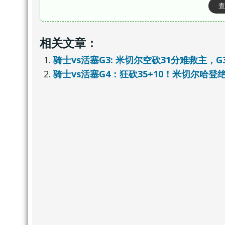
相关文章：
骑士vs活塞G3: 米切尔空砍31分难救主，
骑士vs活塞G4：狂砍35+10！米切尔哈