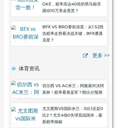
GKE，赔率高达40倍的黑马能否
撬动10万美金悬赏？
BFX VS BRO赛前深度：从1.52胜
负赔率走势看决战关键，BFX遭遇
克星？
更多 >>
体育资讯
切尔西 VS AC米兰：阿隆索对决阿
莫林！赔率看衰蓝军？附比分预测
尤文图斯VS国际米兰：0比1还是0
比2？尤文4场0失球迎战国米，最
新赔率揭秘