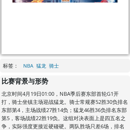
标签：
NBA
猛龙
骑士
比赛背景与形势
北京时间4月19日01:00，NBA季后赛东部首轮G1开
打，骑士坐镇主场迎战猛龙。骑士常规赛52胜30负排名
东部第4，主场战绩27胜14负；猛龙46胜36负排名东部
第5，客场战绩22胜19负。这组对决表面上是四五名之
争，实际强度更接近硬碰硬。两队胜场只差6场，排名