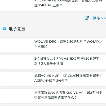
POLYMARKET联手纳斯达克，普通人也能“押
注”OPENAI上市？
更多 >>
电子竞技
WOL VS DRG：赔率2.50的反扑？WOL能否
再次爆冷
2位旧将反戈！FPX VS JDG 赔率1.50看好零
封？3大胜负手预测
成都AG VS AUR：KPL冠军碰撞东南亚霸主！
AG能否轻松晋级4强？
王者荣耀EWC八强赛KSG VS VP，超2万网友
热议的超低赔率透露了什么？