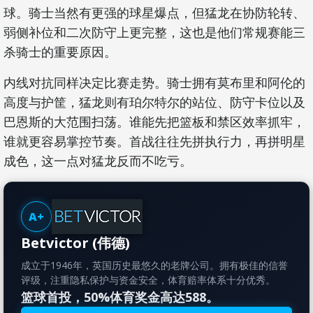
球。骑士当然有更强的球星爆点，但猛龙在协防轮转、
弱侧补位和二次防守上更完整，这也是他们常规赛能三
杀骑士的重要原因。
内线对抗同样决定比赛走势。骑士拥有莫布里和阿伦的
高度与护筐，猛龙则有珀尔特尔的站位、防守卡位以及
巴恩斯的大范围扫荡。谁能先把篮板和禁区效率抓牢，
谁就更容易掌控节奏。首战往往先拼执行力，再拼明星
成色，这一点对猛龙反而不吃亏。
A+
Betvictor (伟德)
成立于1946年，英国历史最悠久的老牌公司。拥有极佳的信誉
评级，注重隐私保护与资金安全，体育赔率体系十分优秀。
篮球首投，50%体育奖金高达588。