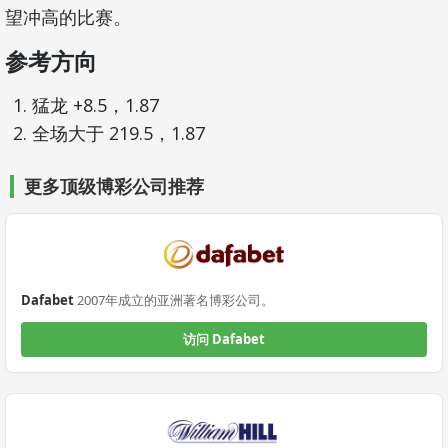
望冲高的比赛。
参考方向
猛龙 +8.5，1.87
全场大于 219.5，1.87
更多顶级博彩公司推荐
Dafabet
2007年成立的亚洲著名博彩公司。
访问 Dafabet