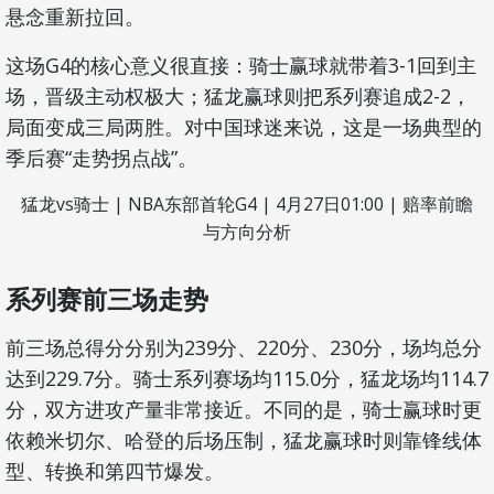
悬念重新拉回。
这场G4的核心意义很直接：骑士赢球就带着3-1回到主
场，晋级主动权极大；猛龙赢球则把系列赛追成2-2，
局面变成三局两胜。对中国球迷来说，这是一场典型的
季后赛“走势拐点战”。
猛龙vs骑士 | NBA东部首轮G4 | 4月27日01:00 | 赔率前瞻
与方向分析
系列赛前三场走势
前三场总得分分别为239分、220分、230分，场均总分
达到229.7分。骑士系列赛场均115.0分，猛龙场均114.7
分，双方进攻产量非常接近。不同的是，骑士赢球时更
依赖米切尔、哈登的后场压制，猛龙赢球时则靠锋线体
型、转换和第四节爆发。