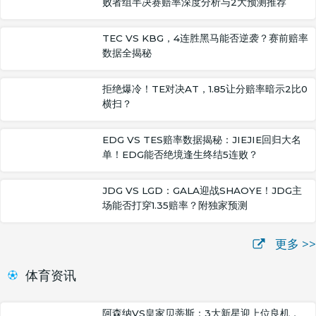
败者组半决赛赔率深度分析与2大预测推荐
TEC VS KBG，4连胜黑马能否逆袭？赛前赔率
数据全揭秘
拒绝爆冷！TE对决AT，1.85让分赔率暗示2比0
横扫？
EDG VS TES赔率数据揭秘：JIEJIE回归大名
单！EDG能否绝境逢生终结5连败？
JDG VS LGD：GALA迎战SHAOYE！JDG主
场能否打穿1.35赔率？附独家预测
更多 >>
体育资讯
阿森纳VS皇家贝蒂斯：3大新星迎上位良机，