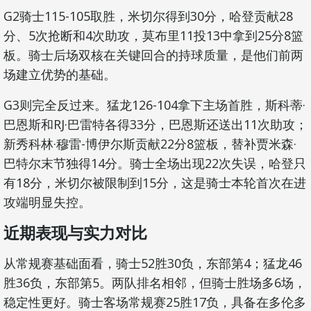
G2骑士115-105取胜，米切尔得到30分，哈登贡献28
分、5次抢断和4次助攻，莫布里11投13中拿到25分8篮
板。骑士后场双核在关键回合的持球质量，是他们前两
场建立优势的基础。
G3则完全反过来。猛龙126-104拿下主场首胜，斯科蒂·
巴恩斯和RJ·巴雷特各得33分，巴恩斯还送出11次助攻；
新秀科林·穆雷-博伊尔斯贡献22分8篮板，替补贾米森·
巴特尔末节独得14分。骑士全场出现22次失误，哈登只
有18分，米切尔被限制到15分，这是骑士本轮首次在进
攻端明显失控。
近期表现与实力对比
从常规赛基础面看，骑士52胜30负，东部第4；猛龙46
胜36负，东部第5。两队排名相邻，但骑士胜场多6场，
稳定性更好。骑士客场常规赛25胜17负，具备在多伦多