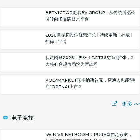
BETVICTOR更名BV GROUP | 从传统博彩公
司转向多品牌技术平台
2026世界杯投注优惠汇总 | 持续更新 | 必威 |
伟德 | 平博
从法网到2026世界杯！BET365加速扩张，2
大核心合规市场沦为新战场
POLYMARKET联手纳斯达克，普通人也能“押
注”OPENAI上市？
更多 >>
电子竞技
1WIN VS BETBOOM：PURE直面老东家，