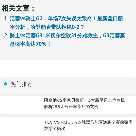
相关文章：
活塞vs骑士G2：单场7次失误太致命！最新盘口赔
率分析，哈登能否带队拒绝0-2？
骑士vs活塞G3: 米切尔空砍31分难救主，G3活塞赢
盘概率高达70%！
热门推荐
阿森纳VS皇家贝蒂斯：3大新星迎上位良机，
解析1.86让分赔率背后的玄机
TEC VS KBG，4连胜黑马能否逆袭？赛前赔率
数据全揭秘