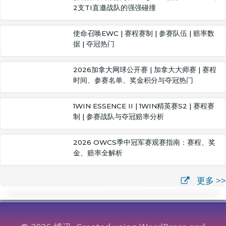
2支TI直邀战队的强强碰撞
使命召唤EWC | 赛程赛制 | 参赛队伍 | 赔率数
据 | 夺冠热门
2026加拿大网球公开赛 | 加拿大大师赛 | 赛程
时间、参赛名单、奖金积分与夺冠热门
1WIN ESSENCE II | 1WIN精英赛S2 | 赛程赛
制 | 参赛战队与夺冠赔率分析
2026 OWCS季中冠军赛观赛指南：赛程、奖
金、赔率全解析
更多 >>