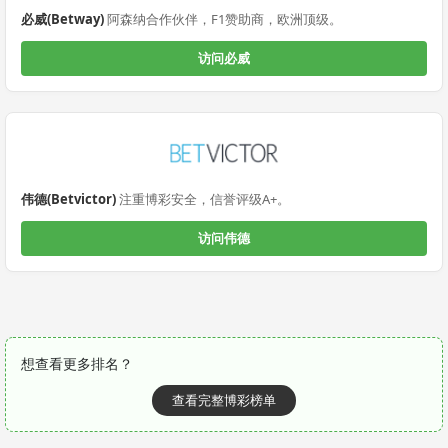
必威(Betway)
阿森纳合作伙伴，F1赞助商，欧洲顶级。
访问必威
伟德(Betvictor)
注重博彩安全，信誉评级A+。
访问伟德
想查看更多排名？
查看完整博彩榜单